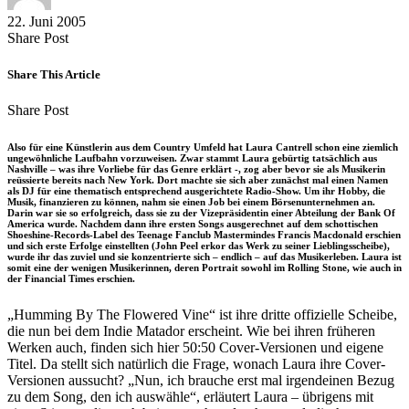
22. Juni 2005
Share
Copy
Send
Share Post
on
URL
Link
Facebook
to
via
Share This Article
clipboard
eMail
Share
Copy
Send
Share Post
on
URL
Link
Facebook
to
via
Also für eine Künstlerin aus dem Country Umfeld hat Laura Cantrell schon eine ziemlich
clipboard
eMail
ungewöhnliche Laufbahn vorzuweisen. Zwar stammt Laura gebürtig tatsächlich aus
Nashville – was ihre Vorliebe für das Genre erklärt -, zog aber bevor sie als Musikerin
reüssierte bereits nach New York. Dort machte sie sich aber zunächst mal einen Namen
als DJ für eine thematisch entsprechend ausgerichtete Radio-Show. Um ihr Hobby, die
Musik, finanzieren zu können, nahm sie einen Job bei einem Börsenunternehmen an.
Darin war sie so erfolgreich, dass sie zu der Vizepräsidentin einer Abteilung der Bank Of
America wurde. Nachdem dann ihre ersten Songs ausgerechnet auf dem schottischen
Shoeshine-Records-Label des Teenage Fanclub Mastermindes Francis Macdonald erschien
und sich erste Erfolge einstellten (John Peel erkor das Werk zu seiner Lieblingsscheibe),
wurde ihr das zuviel und sie konzentrierte sich – endlich – auf das Musikerleben. Laura ist
somit eine der wenigen Musikerinnen, deren Portrait sowohl im Rolling Stone, wie auch in
der Financial Times erschien.
„Humming By The Flowered Vine“ ist ihre dritte offizielle Scheibe,
die nun bei dem Indie Matador erscheint. Wie bei ihren früheren
Werken auch, finden sich hier 50:50 Cover-Versionen und eigene
Titel. Da stellt sich natürlich die Frage, wonach Laura ihre Cover-
Versionen aussucht? „Nun, ich brauche erst mal irgendeinen Bezug
zu dem Song, den ich auswähle“, erläutert Laura – übrigens mit