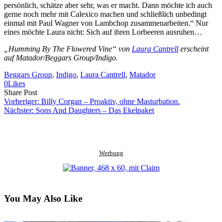
persönlich, schätze aber sehr, was er macht. Dann möchte ich auch
gerne noch mehr mit Calexico machen und schließlich unbedingt
einmal mit Paul Wagner von Lambchop zusammenarbeiten.“ Nur
eines möchte Laura nicht: Sich auf ihren Lorbeeren ausruhen…
„Humming By The Flowered Vine“ von
Laura Cantrell
erscheint
auf Matador/Beggars Group/Indigo.
Beggars Group
, 
Indigo
, 
Laura Cantrell
, 
Matador
0
Likes
Share
Copy
Send
Share Post
on
URL
Link
Vorheriger:
Billy Corgan – Proaktiv, ohne Masturbation.
Facebook
to
via
Nächster:
Sons And Daughters – Das Ekelpaket
clipboard
eMail
Werbung
You May Also Like