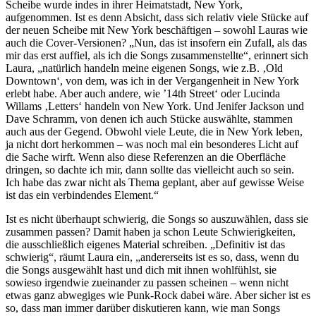
Scheibe wurde indes in ihrer Heimatstadt, New York,
aufgenommen. Ist es denn Absicht, dass sich relativ viele Stücke auf
der neuen Scheibe mit New York beschäftigen – sowohl Lauras wie
auch die Cover-Versionen? „Nun, das ist insofern ein Zufall, als das
mir das erst auffiel, als ich die Songs zusammenstellte“, erinnert sich
Laura, „natürlich handeln meine eigenen Songs, wie z.B. ‚Old
Downtown‘, von dem, was ich in der Vergangenheit in New York
erlebt habe. Aber auch andere, wie ’14th Street‘ oder Lucinda
Willams ‚Letters‘ handeln von New York. Und Jenifer Jackson und
Dave Schramm, von denen ich auch Stücke auswählte, stammen
auch aus der Gegend. Obwohl viele Leute, die in New York leben,
ja nicht dort herkommen – was noch mal ein besonderes Licht auf
die Sache wirft. Wenn also diese Referenzen an die Oberfläche
dringen, so dachte ich mir, dann sollte das vielleicht auch so sein.
Ich habe das zwar nicht als Thema geplant, aber auf gewisse Weise
ist das ein verbindendes Element.“
Ist es nicht überhaupt schwierig, die Songs so auszuwählen, dass sie
zusammen passen? Damit haben ja schon Leute Schwierigkeiten,
die ausschließlich eigenes Material schreiben. „Definitiv ist das
schwierig“, räumt Laura ein, „andererseits ist es so, dass, wenn du
die Songs ausgewählt hast und dich mit ihnen wohlfühlst, sie
sowieso irgendwie zueinander zu passen scheinen – wenn nicht
etwas ganz abwegiges wie Punk-Rock dabei wäre. Aber sicher ist es
so, dass man immer darüber diskutieren kann, wie man Songs