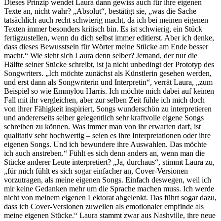
Dieses Prinzip wendet Laura dann gewiss auch für ihre eigenen
Texte an, nicht wahr? „Absolut“, bestätigt sie, „was die Sache
tatsächlich auch recht schwierig macht, da ich bei meinen eigenen
Texten immer besonders kritisch bin. Es ist schwierig, ein Stück
fertigzustellen, wenn du dich selbst immer editierst. Aber ich denke,
dass dieses Bewusstsein für Wörter meine Stücke am Ende besser
macht.“ Wie sieht sich Laura denn selber? Jemand, der nur die
Hälfte seiner Stücke schreibt, ist ja nicht unbedingt der Prototyp des
Songwriters. „Ich möchte zunächst als Künstlerin gesehen werden,
und erst dann als Songwriterin und Interpretin“, verrät Laura, „zum
Beispiel so wie Emmylou Harris. Ich möchte mich dabei auf keinen
Fall mit ihr vergleichen, aber zur selben Zeit fühle ich mich doch
von ihrer Fähigkeit inspiriert, Songs wunderschön zu interpretieren
und andererseits selber gelegentlich sehr kraftvolle eigene Songs
schreiben zu können. Was immer man von ihr erwarten darf, ist
qualitativ sehr hochwertig – seien es ihre Interpretationen oder ihre
eigenen Songs. Und ich bewundere ihre Auswahlen. Das möchte
ich auch anstreben.“ Fühlt es sich denn anders an, wenn man die
Stücke anderer Leute interpretiert? „Ja, durchaus“, stimmt Laura zu,
„für mich fühlt es sich sogar einfacher an, Cover-Versionen
vorzutragen, als meine eigenen Songs. Einfach deswegen, weil ich
mir keine Gedanken mehr um die Sprache machen muss. Ich werde
nicht von meinem eigenen Lektorat abgelenkt. Das führt sogar dazu,
dass ich Cover-Versionen zuweilen als emotionaler empfinde als
meine eigenen Stücke.“ Laura stammt zwar aus Nashville, ihre neue