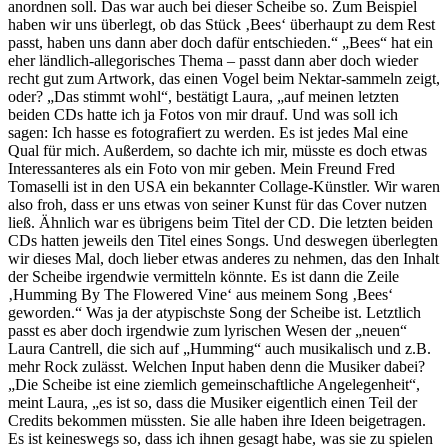
anordnen soll. Das war auch bei dieser Scheibe so. Zum Beispiel
haben wir uns überlegt, ob das Stück ‚Bees‘ überhaupt zu dem Rest
passt, haben uns dann aber doch dafür entschieden.“ „Bees“ hat ein
eher ländlich-allegorisches Thema – passt dann aber doch wieder
recht gut zum Artwork, das einen Vogel beim Nektar-sammeln zeigt,
oder? „Das stimmt wohl“, bestätigt Laura, „auf meinen letzten
beiden CDs hatte ich ja Fotos von mir drauf. Und was soll ich
sagen: Ich hasse es fotografiert zu werden. Es ist jedes Mal eine
Qual für mich. Außerdem, so dachte ich mir, müsste es doch etwas
Interessanteres als ein Foto von mir geben. Mein Freund Fred
Tomaselli ist in den USA ein bekannter Collage-Künstler. Wir waren
also froh, dass er uns etwas von seiner Kunst für das Cover nutzen
ließ. Ähnlich war es übrigens beim Titel der CD. Die letzten beiden
CDs hatten jeweils den Titel eines Songs. Und deswegen überlegten
wir dieses Mal, doch lieber etwas anderes zu nehmen, das den Inhalt
der Scheibe irgendwie vermitteln könnte. Es ist dann die Zeile
‚Humming By The Flowered Vine‘ aus meinem Song ‚Bees‘
geworden.“ Was ja der atypischste Song der Scheibe ist. Letztlich
passt es aber doch irgendwie zum lyrischen Wesen der „neuen“
Laura Cantrell, die sich auf „Humming“ auch musikalisch und z.B.
mehr Rock zulässt. Welchen Input haben denn die Musiker dabei?
„Die Scheibe ist eine ziemlich gemeinschaftliche Angelegenheit“,
meint Laura, „es ist so, dass die Musiker eigentlich einen Teil der
Credits bekommen müssten. Sie alle haben ihre Ideen beigetragen.
Es ist keineswegs so, dass ich ihnen gesagt habe, was sie zu spielen