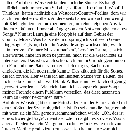
hätten. Auf diese Weise entstanden auch die Stücke. Es hängt
natürlich auch immer vom Stil ab. ‚California Rose‘ und ‚Wishful
Thinking‘ hatten natürlich ein Westcoast-Country-Feeling, dem wir
auch treu bleiben wollten. Andererseits haben wir auch ein wenig
mit Kleinigkeiten herumexperimentiert, um einen eigenen Ansatz
finden zu können. Immer abhängig von den Notwendigkeiten eines
Songs.“ Nun ist Laura ja eine Koryphäe auf dem Gebiet der
Country-Musik. Was hat sie denn ursprünglich zu diesem Genre
hingezogen? „Nun, da ich in Nashville aufgewachsen bin, war ich
ja immer von Country Musik umgeben“, berichtet Laura, „als ich
älter wurde, habe ich auch begonnen, mich für die Geschichte zu
interessieren. Das ist es auch schon. Ich bin im Grunde genommen
ein Fan und eine Plattensammlerin. Ich mag es, Sachen zu
entdecken, die ich noch nicht kannte. Das gilt auch für die Songs,
die ich covere. Hier wähle ich am liebsten Stücke von Leuten, die
nicht so bekannt sind – weil Hank Williams nun wirklich oft genug
gecovert worden ist. Vielleicht kann ich so sogar ein paar Songs
meiner Freunde einem Publikum vorstellen, das diese ansonsten
kaum zu Gehör bekommen hätte.“
Auf ihrer Website gibt es eine Foto-Galerie, in der Frau Cantrell mit
den Größten der Szene abgelichtet ist. Da sei denn die Frage erlaubt,
mit wem sie ein Mal gerne zusammenarbeiten würde. „Oh, das ist
eine schwierige Frage“, meint sie, „denn da gibt es so viele. Was ich
aber auf jeden Fall ein Mal gerne machen würde, wäre mich von
Tucker Martine produzieren zu lassen. Ich kenne ihn zwar nicht