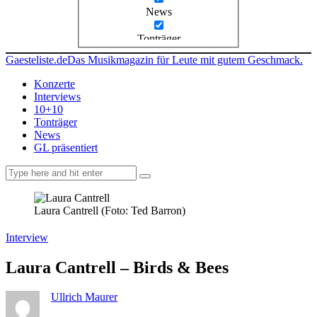
News
Tonträger
Gaesteliste.de
Das Musikmagazin für Leute mit gutem Geschmack.
Konzerte
Interviews
10+10
Tonträger
News
GL präsentiert
facebook-
instagramm
rss
1
Laura Cantrell (Foto: Ted Barron)
Interview
Laura Cantrell – Birds & Bees
Ullrich Maurer