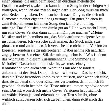
einer Stimme, die auch beim sprechen durchaus melodische
Qualitäten aufweist, „denn so kann ich den Song in der richtigen Art
vortragen, wenn ich das mal so sagen darf. Der Song muss für mich
eine Bedeutung haben. Dann suche ich nach Dingen, die sich mit
Elementen meiner eigenen Songs vertrage. Ein gutes Zeichen ist
zum Beispiel, wenn ich einen Song, den ich höre und mag,
mitsinge. Das fühlt sich dann direkt gut an.“ Und was macht Laura,
um eine Cover-Version dann zu ihrem Ding zu machen? „Meine
Musiker und ich bemühen uns, das Stück auf unsere eigene Art zu
instrumentieren. Ich versuche auch immer, das Stück anders zu
phrasieren und zu betonen. Ich versuche also nicht, eine Version zu
kopieren, sondern sie zu interpretieren. Dabei nehme ich natürlich
zugegebenermaßen einen Stil, der mir angenehm ist.“ Was ist denn
das Wichtigste in diesem Zusammenhang. Die Stimme? Die
Melodie? „Das schon“, räumt sie ein, „es muss eine gute
Kombination von allem sein. Worauf es mir aber besonders
ankommt, ist der Text. Da bin ich sehr wählerisch. Das heißt nicht,
dass die Texte besonders komplex sein müssen, aber wenn ich fühle,
dass sie zu banal sind oder Klischees verwenden, dann bin ich für
gewöhnlich nicht beeindruckt. Texte müssen immer irgendwie smart
sein. Das ist, wonach ich meine Cover-Versionen hauptsächlich
auswähle. Wenn jemand erkennbar einen Text schreibt, ohne
wirklich aufzupassen oder sich zu bemühen, dann stößt mich das
ab.“