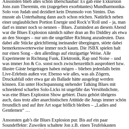
Ansonsten blieb alles schön überschaubar: Es gab eine Exkursion
Jons zum Theremin, ein (zugegeben exorbitantes) Mundharmonika-
Solo von Judah und dezidiert kein Drumsolo von Simins. Das
musste als Unterhaltung dann auch schon reichen. Natürlich neben
einer unglaublichen Portion Energie und Rock’n’Roll und – ja, man
darf es immer noch so nennen – Blues. Zumindest an diesem Abend
war die Blues Explosion nämlich näher dran an Bo Diddley als etwa
an den Stooges – nur um die ungefähre Richtung anzudeuten. Dass
dabei alle Stücke gleichförmig ineinander übergingen, störte dabei
bemerkenswerterweise immer noch kaum. Die JSBX spielen halt
nur einen Song – den allerdings auf einzigartige Weise. Alle
Experimente in Richtung Funk, Elektronik, Rap und Noise – und
was immer Jon & Co. sonst noch zwischenzeitlich ausprobiert bzw.
illustre Gäste beigetragen haben mögen – blieben jedenfalls beim
Live-Erlebnis außen vor. Ebenso wie alles, was als Zögern,
Druckabfall oder etwa gar als Ballade hätte ausgelegt werden
können. Ein unter Hochspannung stehender Talking Blues mit
schneidend scharfen Solo-Licks ist ungefähr das Versöhnlichste,
was eine Blues Explosion Show gebiert. Dazu gehört übrigens
auch, dass trotz aller anarchistischen Attitüde die Jungs immer schön
freundlich und auf ihre Art sogar höflich bleiben – „Ladies and
Gentlemen“ …
Ansonsten gab’s die Blues Explosion pur. Bis auf ein paar
Soundeffekte: Zuweilen schaltete Jon z.B. einen Teufelskasten