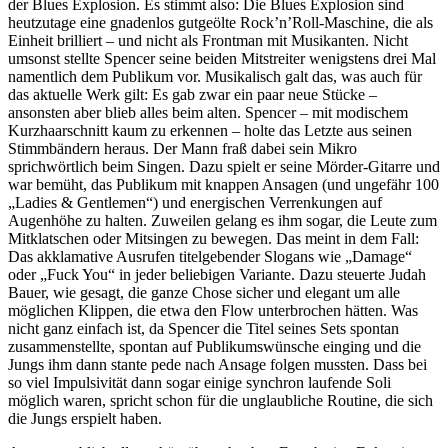
der Blues Explosion. Es stimmt also: Die Blues Explosion sind
heutzutage eine gnadenlos gutgeölte Rock’n’Roll-Maschine, die als
Einheit brilliert – und nicht als Frontman mit Musikanten. Nicht
umsonst stellte Spencer seine beiden Mitstreiter wenigstens drei Mal
namentlich dem Publikum vor. Musikalisch galt das, was auch für
das aktuelle Werk gilt: Es gab zwar ein paar neue Stücke –
ansonsten aber blieb alles beim alten. Spencer – mit modischem
Kurzhaarschnitt kaum zu erkennen – holte das Letzte aus seinen
Stimmbändern heraus. Der Mann fraß dabei sein Mikro
sprichwörtlich beim Singen. Dazu spielt er seine Mörder-Gitarre und
war bemüht, das Publikum mit knappen Ansagen (und ungefähr 100
„Ladies & Gentlemen“) und energischen Verrenkungen auf
Augenhöhe zu halten. Zuweilen gelang es ihm sogar, die Leute zum
Mitklatschen oder Mitsingen zu bewegen. Das meint in dem Fall:
Das akklamative Ausrufen titelgebender Slogans wie „Damage“
oder „Fuck You“ in jeder beliebigen Variante. Dazu steuerte Judah
Bauer, wie gesagt, die ganze Chose sicher und elegant um alle
möglichen Klippen, die etwa den Flow unterbrochen hätten. Was
nicht ganz einfach ist, da Spencer die Titel seines Sets spontan
zusammenstellte, spontan auf Publikumswünsche einging und die
Jungs ihm dann stante pede nach Ansage folgen mussten. Dass bei
so viel Impulsivität dann sogar einige synchron laufende Soli
möglich waren, spricht schon für die unglaubliche Routine, die sich
die Jungs erspielt haben.