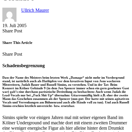
Ullrich Maurer
19. Juli 2005
Share
Copy
Send
Share Post
on
URL
Link
Facebook
to
via
Share This Article
clipboard
eMail
Share
Copy
Send
Share Post
on
URL
Link
Facebook
to
via
Schadensbegrenzung
clipboard
eMail
Dass der Name des Meisters beim letzten Werk „Damage“ nicht mehr im Vordergrund
stand, ist natürlich auch als Hutlüpfen vor dem kreativen Input von Jons wackeren
Mitstreitern, Judah Bauer und Russell Simins, zu verstehen. Und in der Tat: Beim
Konzert im Kölner Gebäude 9 (in dem Jon Spencer immer schon ein gern gesehener Gast
war) gab’s eine durchaus paritätische Dreiteilung zu beobachten: Auch wenn Judah die
Lead-Vocals nur bei „Fuck Shit Up“ übernahm: Gitarrenmäßig hielt z.B. eher der zweite
Mann das Geschehen zusammen als der Spencer (nun gut: Der hatte mit seinen agitativen
Vocals und Verrenkungen am Bühnenrand auch alle Hände voll zu tun). Und auch Russell
Simins erschien letztlich unverzicht- bzw. ersetzbar.
Simins spielte vor einigen Jahren mal mit seiner eigenen Band im
Kölner Underground und machte dort mit einem zweiten Drummer
eine weniger energische Figur als hier alleine hinter dem Drumkit