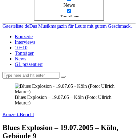
News
Tonträger
Gaesteliste.de
Das Musikmagazin für Leute mit gutem Geschmack.
Konzerte
Interviews
10+10
Tonträger
News
GL präsentiert
facebook-
instagramm
rss
1
Blues Explosion – 19.07.05 – Köln (Foto: Ullrich
Maurer)
Konzert-Bericht
Blues Explosion – 19.07.2005 – Köln,
Gebäude 9