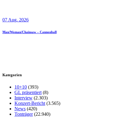
07 Aug. 2026
Man/Woman/Chainsaw – Cannonball
Kategorien
10+10
(393)
GL präsentiert
(8)
Interview
(2.303)
Konzert-Bericht
(3.565)
News
(420)
Tonträger
(22.940)