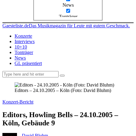
News
Tonträger
Gaesteliste.de
Das Musikmagazin für Leute mit gutem Geschmack.
Konzerte
Interviews
10+10
Tonträger
News
GL präsentiert
facebook-
instagramm
rss
1
Editors – 24.10.2005 – Köln (Foto: David Bluhm)
Konzert-Bericht
Editors, Howling Bells – 24.10.2005 –
Köln, Gebäude 9
David Bluhm