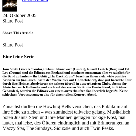
24. Oktober 2005
Share
Copy
Send
Share Post
on
URL
Link
Facebook
to
via
Share This Article
clipboard
eMail
Share
Copy
Send
Share Post
on
URL
Link
Facebook
to
via
Eine feine Serie
clipboard
eMail
Tom Smith (Vocals / Guitar), Chris Urbanowicz (Guitar), Russell Leetch (Bass) und Ed
Lay (Drums) sind die Editors aus England und es scheint momentan alles vorzüglich für
die Band zu laufen – ihr Debüt „The Back Room“ brachten ihnen viele, viele positive
Kritiken ein (u.a. auch Platte der Woche hier auf Gaesteliste.de), ihre just beendete Tour
durch ihre Heimat absolvierten sie nahezu überall in ausverkauften Clubs, ebenso ihr
Abstecher nach Holland – und auch auf der ersten Station in Deutschland, im Kölner
Gebäude 9, wurden die Editors von einem ausverkauften Saal herzlich begrüßt. Keine
schlechten Voraussetzungen also für einen tollen Konzert-Abend.
Zunächst durften die Howling Bells versuchen, das Publikum auf
ihre Seite zu ziehen – was zumindest teilweise gelang. Musikalisch
boten Juanita Stein und ihre Mannen getragen rockige Kost, mal
lauter, mal leise, des Öfteren eindringlich und mit Erinnerungen an
Mazzy Star, The Sundays, Siouxsie und auch Twin Peaks.