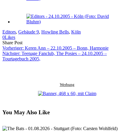
Editors
, 
Gebäude 9
, 
Howling Bells
, 
Köln
0
Likes
Share
Copy
Send
Share Post
on
URL
Link
Vorheriger:
Keren Ann – 22.10.2005 – Bonn, Harmonie
Facebook
to
via
Nächster:
Teenage Fanclub, The Posies – 24.10.2005 –
clipboard
eMail
Tourtagebuch 2005,
Werbung
You May Also Like