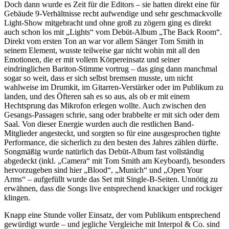
Doch dann wurde es Zeit für die Editors – sie hatten direkt eine für
Gebäude 9-Verhältnisse recht aufwendige und sehr geschmackvolle
Light-Show mitgebracht und ohne groß zu zögern ging es direkt
auch schon los mit „Lights“ vom Debüt-Album „The Back Room“.
Direkt vom ersten Ton an war vor allem Sänger Tom Smith in
seinem Element, wusste teilweise gar nicht wohin mit all den
Emotionen, die er mit vollem Körpereinsatz und seiner
eindringlichen Bariton-Stimme vortrug – das ging dann manchmal
sogar so weit, dass er sich selbst bremsen musste, um nicht
wahlweise im Drumkit, im Gitarren-Verstärker oder im Publikum zu
landen, und des Öfteren sah es so aus, als ob er mit einem
Hechtsprung das Mikrofon erlegen wollte. Auch zwischen den
Gesangs-Passagen schrie, sang oder brabbelte er mit sich oder dem
Saal. Von dieser Energie wurden auch die restlichen Band-
Mitglieder angesteckt, und sorgten so für eine ausgesprochen tighte
Performance, die sicherlich zu den besten des Jahres zählen dürfte.
Songmäßig wurde natürlich das Debüt-Album fast vollständig
abgedeckt (inkl. „Camera“ mit Tom Smith am Keyboard), besonders
hervorzugeben sind hier „Blood“, „Munich“ und „Open Your
Arms“ – aufgefüllt wurde das Set mit Single-B-Seiten. Unnötig zu
erwähnen, dass die Songs live entsprechend knackiger und rockiger
klingen.
Knapp eine Stunde voller Einsatz, der vom Publikum entsprechend
gewürdigt wurde – und jegliche Vergleiche mit Interpol & Co. sind