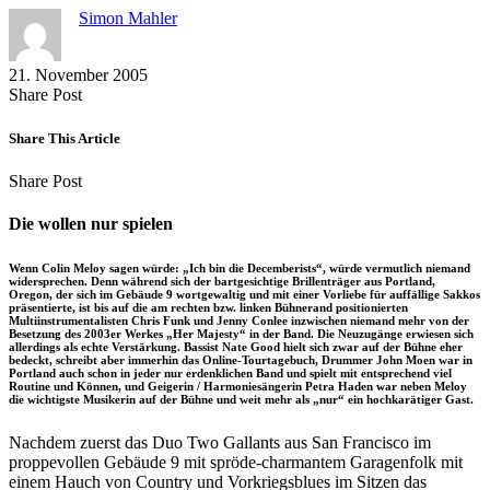
Simon Mahler
21. November 2005
Share
Copy
Send
Share Post
on
URL
Link
Facebook
to
via
Share This Article
clipboard
eMail
Share
Copy
Send
Share Post
on
URL
Link
Facebook
to
via
Die wollen nur spielen
clipboard
eMail
Wenn Colin Meloy sagen würde: „Ich bin die Decemberists“, würde vermutlich niemand
widersprechen. Denn während sich der bartgesichtige Brillenträger aus Portland,
Oregon, der sich im Gebäude 9 wortgewaltig und mit einer Vorliebe für auffällige Sakkos
präsentierte, ist bis auf die am rechten bzw. linken Bühnerand positionierten
Multiinstrumentalisten Chris Funk und Jenny Conlee inzwischen niemand mehr von der
Besetzung des 2003er Werkes „Her Majesty“ in der Band. Die Neuzugänge erwiesen sich
allerdings als echte Verstärkung. Bassist Nate Good hielt sich zwar auf der Bühne eher
bedeckt, schreibt aber immerhin das Online-Tourtagebuch, Drummer John Moen war in
Portland auch schon in jeder nur erdenklichen Band und spielt mit entsprechend viel
Routine und Können, und Geigerin / Harmoniesängerin Petra Haden war neben Meloy
die wichtigste Musikerin auf der Bühne und weit mehr als „nur“ ein hochkarätiger Gast.
Nachdem zuerst das Duo Two Gallants aus San Francisco im
proppevollen Gebäude 9 mit spröde-charmantem Garagenfolk mit
einem Hauch von Country und Vorkriegsblues im Sitzen das