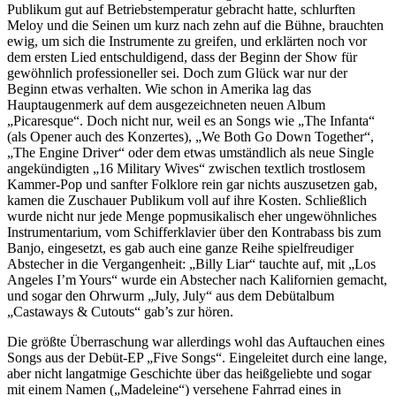
Publikum gut auf Betriebstemperatur gebracht hatte, schlurften
Meloy und die Seinen um kurz nach zehn auf die Bühne, brauchten
ewig, um sich die Instrumente zu greifen, und erklärten noch vor
dem ersten Lied entschuldigend, dass der Beginn der Show für
gewöhnlich professioneller sei. Doch zum Glück war nur der
Beginn etwas verhalten. Wie schon in Amerika lag das
Hauptaugenmerk auf dem ausgezeichneten neuen Album
„Picaresque“. Doch nicht nur, weil es an Songs wie „The Infanta“
(als Opener auch des Konzertes), „We Both Go Down Together“,
„The Engine Driver“ oder dem etwas umständlich als neue Single
angekündigten „16 Military Wives“ zwischen textlich trostlosem
Kammer-Pop und sanfter Folklore rein gar nichts auszusetzen gab,
kamen die Zuschauer Publikum voll auf ihre Kosten. Schließlich
wurde nicht nur jede Menge popmusikalisch eher ungewöhnliches
Instrumentarium, vom Schifferklavier über den Kontrabass bis zum
Banjo, eingesetzt, es gab auch eine ganze Reihe spielfreudiger
Abstecher in die Vergangenheit: „Billy Liar“ tauchte auf, mit „Los
Angeles I’m Yours“ wurde ein Abstecher nach Kalifornien gemacht,
und sogar den Ohrwurm „July, July“ aus dem Debütalbum
„Castaways & Cutouts“ gab’s zur hören.
Die größte Überraschung war allerdings wohl das Auftauchen eines
Songs aus der Debüt-EP „Five Songs“. Eingeleitet durch eine lange,
aber nicht langatmige Geschichte über das heißgeliebte und sogar
mit einem Namen („Madeleine“) versehene Fahrrad eines in