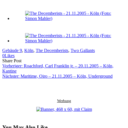
Gebäude 9
, 
Köln
, 
The Decemberists
, 
Two Gallants
0
Likes
Share
Copy
Send
Share Post
on
URL
Link
Vorheriger:
Roachford, Carl Franklin jr. – 20.11.2005 – Köln,
Facebook
to
via
Kantine
clipboard
eMail
Nächster:
Maritime, Oiro – 21.11.2005 – Köln, Underground
Werbung
You May Also Like