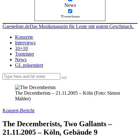
News
Tonträger
Gaesteliste.de
Das Musikmagazin für Leute mit gutem Geschmack.
Konzerte
Interviews
10+10
Tonträger
News
GL präsentiert
facebook-
instagramm
rss
1
The Decemberists – 21.11.2005 – Köln (Foto: Simon
Mahler)
Konzert-Bericht
The Decemberists, Two Gallants –
21.11.2005 – Köln, Gebäude 9