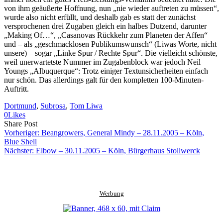
von ihm geäußerte Hoffnung, nun „nie wieder auftreten zu müssen“,
wurde also nicht erfüllt, und deshalb gab es statt der zunächst
versprochenen drei Zugaben gleich ein halbes Dutzend, darunter
„Making Of…“, „Casanovas Rückkehr zum Planeten der Affen“
und – als „geschmacklosen Publikumswunsch“ (Liwas Worte, nicht
unsere) – sogar „Linke Spur / Rechte Spur“. Die vielleicht schönste,
weil unerwartetste Nummer im Zugabenblock war jedoch Neil
Youngs „Albuquerque“: Trotz einiger Textunsicherheiten einfach
nur schön. Das allerdings galt für den kompletten 100-Minuten-
Auftritt.
Dortmund
, 
Subrosa
, 
Tom Liwa
0
Likes
Share
Copy
Send
Share Post
on
URL
Link
Vorheriger:
Beangrowers, General Mindy – 28.11.2005 – Köln,
Facebook
to
via
Blue Shell
clipboard
eMail
Nächster:
Elbow – 30.11.2005 – Köln, Bürgerhaus Stollwerck
Werbung