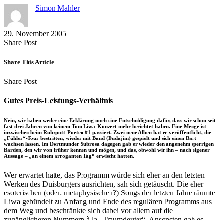
Simon Mahler
29. November 2005
Share
Copy
Send
Share Post
on
URL
Link
Facebook
to
via
Share This Article
clipboard
eMail
Share
Copy
Send
Share Post
on
URL
Link
Facebook
to
via
Gutes Preis-Leistungs-Verhältnis
clipboard
eMail
Nein, wir haben weder eine Erklärung noch eine Entschuldigung dafür, dass wir schon seit
fast drei Jahren von keinem Tom Liwa-Konzert mehr berichtet haben. Eine Menge ist
inzwischen beim Ruhrpott-Poeten #1 passiert. Zwei neue Alben hat er veröffentlicht, die
„Fühler“-Tour bestritten, wieder mit Band (Dudajim) gespielt und sich einen Bart
wachsen lassen. Im Dortmunder Subrosa dagegen gab er wieder den angenehm sperrigen
Barden, den wir von früher kennen und mögen, und das, obwohl wir ihn – nach eigener
Aussage – „an einem arroganten Tag“ erwischt hatten.
Wer erwartet hatte, das Programm würde sich eher an den letzten
Werken des Duisburgers ausrichten, sah sich getäuscht. Die eher
esoterischen (oder: metaphysischen?) Songs der letzten Jahre räumte
Liwa gebündelt zu Anfang und Ende des regulären Programms aus
dem Weg und beschränkte sich dabei vor allem auf die
zugänglicheren Nummern à la „Traumdeuter“. Ansonsten gab es