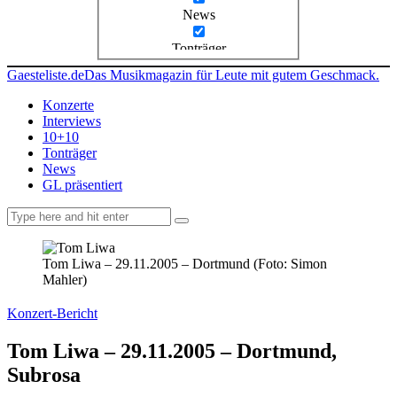
News
Tonträger
Gaesteliste.de
Das Musikmagazin für Leute mit gutem Geschmack.
Konzerte
Interviews
10+10
Tonträger
News
GL präsentiert
facebook-
instagramm
rss
1
Tom Liwa – 29.11.2005 – Dortmund (Foto: Simon
Mahler)
Konzert-Bericht
Tom Liwa – 29.11.2005 – Dortmund,
Subrosa