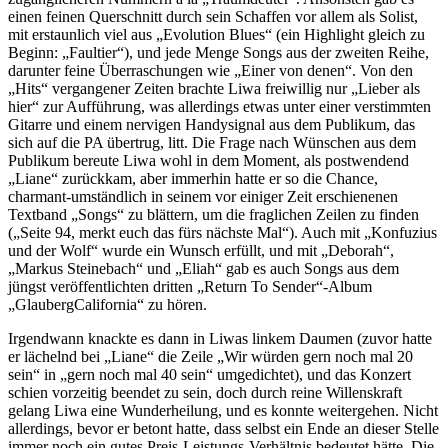
einen feinen Querschnitt durch sein Schaffen vor allem als Solist,
mit erstaunlich viel aus „Evolution Blues“ (ein Highlight gleich zu
Beginn: „Faultier“), und jede Menge Songs aus der zweiten Reihe,
darunter feine Überraschungen wie „Einer von denen“. Von den
„Hits“ vergangener Zeiten brachte Liwa freiwillig nur „Lieber als
hier“ zur Aufführung, was allerdings etwas unter einer verstimmten
Gitarre und einem nervigen Handysignal aus dem Publikum, das
sich auf die PA übertrug, litt. Die Frage nach Wünschen aus dem
Publikum bereute Liwa wohl in dem Moment, als postwendend
„Liane“ zurückkam, aber immerhin hatte er so die Chance,
charmant-umständlich in seinem vor einiger Zeit erschienenen
Textband „Songs“ zu blättern, um die fraglichen Zeilen zu finden
(„Seite 94, merkt euch das fürs nächste Mal“). Auch mit „Konfuzius
und der Wolf“ wurde ein Wunsch erfüllt, und mit „Deborah“,
„Markus Steinebach“ und „Eliah“ gab es auch Songs aus dem
jüngst veröffentlichten dritten „Return To Sender“-Album
„GlaubergCalifornia“ zu hören.
Irgendwann knackte es dann in Liwas linkem Daumen (zuvor hatte
er lächelnd bei „Liane“ die Zeile „Wir würden gern noch mal 20
sein“ in „gern noch mal 40 sein“ umgedichtet), und das Konzert
schien vorzeitig beendet zu sein, doch durch reine Willenskraft
gelang Liwa eine Wunderheilung, und es konnte weitergehen. Nicht
allerdings, bevor er betont hatte, dass selbst ein Ende an dieser Stelle
immer noch ein gutes Preis-Leistungs-Verhältnis bedeutet hätte. Die