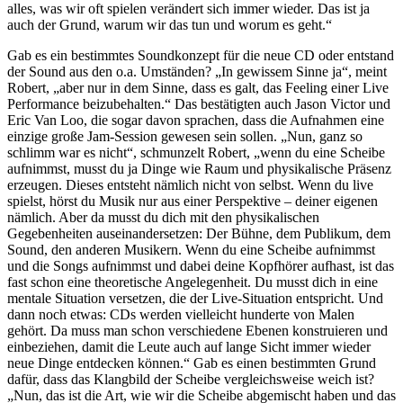
alles, was wir oft spielen verändert sich immer wieder. Das ist ja
auch der Grund, warum wir das tun und worum es geht.“
Gab es ein bestimmtes Soundkonzept für die neue CD oder entstand
der Sound aus den o.a. Umständen? „In gewissem Sinne ja“, meint
Robert, „aber nur in dem Sinne, dass es galt, das Feeling einer Live
Performance beizubehalten.“ Das bestätigten auch Jason Victor und
Eric Van Loo, die sogar davon sprachen, dass die Aufnahmen eine
einzige große Jam-Session gewesen sein sollen. „Nun, ganz so
schlimm war es nicht“, schmunzelt Robert, „wenn du eine Scheibe
aufnimmst, musst du ja Dinge wie Raum und physikalische Präsenz
erzeugen. Dieses entsteht nämlich nicht von selbst. Wenn du live
spielst, hörst du Musik nur aus einer Perspektive – deiner eigenen
nämlich. Aber da musst du dich mit den physikalischen
Gegebenheiten auseinandersetzen: Der Bühne, dem Publikum, dem
Sound, den anderen Musikern. Wenn du eine Scheibe aufnimmst
und die Songs aufnimmst und dabei deine Kopfhörer aufhast, ist das
fast schon eine theoretische Angelegenheit. Du musst dich in eine
mentale Situation versetzen, die der Live-Situation entspricht. Und
dann noch etwas: CDs werden vielleicht hunderte von Malen
gehört. Da muss man schon verschiedene Ebenen konstruieren und
einbeziehen, damit die Leute auch auf lange Sicht immer wieder
neue Dinge entdecken können.“ Gab es einen bestimmten Grund
dafür, dass das Klangbild der Scheibe vergleichsweise weich ist?
„Nun, das ist die Art, wie wir die Scheibe abgemischt haben und das