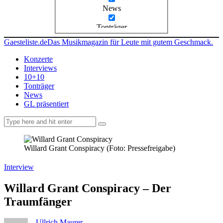
News
Tonträger
Gaesteliste.de
Das Musikmagazin für Leute mit gutem Geschmack.
Konzerte
Interviews
10+10
Tonträger
News
GL präsentiert
facebook-
instagramm
rss
1
Willard Grant Conspiracy (Foto: Pressefreigabe)
Interview
Willard Grant Conspiracy – Der
Traumfänger
Ullrich Maurer