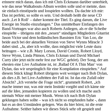
erinnere mich daran, dass ich mit Chris Eckmann darüber unterhielt,
wie das neue Walkabouts-Album werden solle und er meinte, dass
sie einfach einstöpseln und losspielen wollten. Da dachte ich mir:
Das ist perfekt, so sollte es sein. Und deshalb heißt die neue CD
auch ‚Let It Roll‘ – daher kommt der Titel. Es ging darum, die Live
Energie im Studio einzufangen.“ Das unmittelbare Einfangen des
Band-Vortrages war also auch Roberts Anliegen, als er die Scheibe
einspielte – übrigens mit den „neuen“ ständigen Mitgliedern Gitarrist
Jason Victor und dem holländischen Bassisten Eric Van Loo, die
beide auch bei der aktuellen Version von Steve Wynns Miracle 3
dabei sind. „Ja, aber ich wollte, dass möglichst viele Leute dazu
beitragen – wie z.B. Mary Lorson, David Cronin, Robert Lloyd,
Steve Wynn, Linda Pitmon, Chris Eckman und David Michael
Curry (der jetzt nicht mehr fest zur WGC gehört). Der Song, der am
ehesten eine Live Aufnahme ist, ist ‚Ballad Of A Thin Man‘ von
Dylan, das wir ursprünglich für eine Kompilation einspielten.“ Auf
diesem Stück klingt Robert übrigens weit weniger nach Bob Dylan,
als dies z.B. bei Live-Auftritten der Fall ist. Ist das ein Zufall oder
Absicht? „Ich verstehe die Frage nicht“, grummelt Robert, „ich
mache immer nur, was mir mein Instinkt vorgibt und ich käme nie
auf die Idee, jemanden kopieren zu wollen und ich mache auch
niemals Witze mit meiner Musik. Wenn ich nach Bob Dylan
geklungen haben sollte – was ich nicht so empfunden habe -, dann
hat es an den Umständen gelegen. Was du hier hörst, ist die erste
Aufnahme. Seither haben wir dieses Stück sehr oft gespielt und