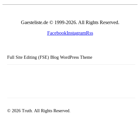
Gaesteliste.de © 1999-2026. All Rights Reserved.
Facebook
Instagram
Rss
Full Site Editing (FSE) Blog WordPress Theme
© 2026 Truth. All Rights Reserved.
facebook-
instagramm
rss
1