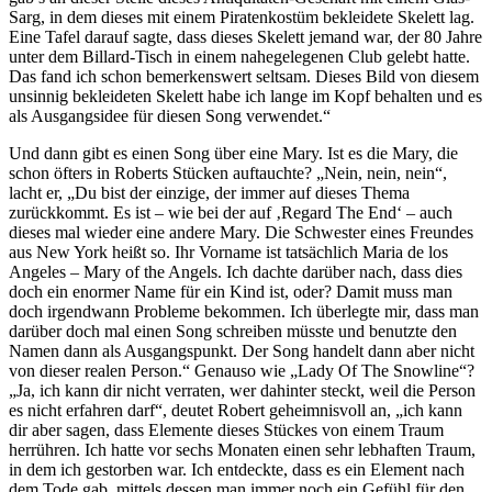
Sarg, in dem dieses mit einem Piratenkostüm bekleidete Skelett lag.
Eine Tafel darauf sagte, dass dieses Skelett jemand war, der 80 Jahre
unter dem Billard-Tisch in einem nahegelegenen Club gelebt hatte.
Das fand ich schon bemerkenswert seltsam. Dieses Bild von diesem
unsinnig bekleideten Skelett habe ich lange im Kopf behalten und es
als Ausgangsidee für diesen Song verwendet.“
Und dann gibt es einen Song über eine Mary. Ist es die Mary, die
schon öfters in Roberts Stücken auftauchte? „Nein, nein, nein“,
lacht er, „Du bist der einzige, der immer auf dieses Thema
zurückkommt. Es ist – wie bei der auf ‚Regard The End‘ – auch
dieses mal wieder eine andere Mary. Die Schwester eines Freundes
aus New York heißt so. Ihr Vorname ist tatsächlich Maria de los
Angeles – Mary of the Angels. Ich dachte darüber nach, dass dies
doch ein enormer Name für ein Kind ist, oder? Damit muss man
doch irgendwann Probleme bekommen. Ich überlegte mir, dass man
darüber doch mal einen Song schreiben müsste und benutzte den
Namen dann als Ausgangspunkt. Der Song handelt dann aber nicht
von dieser realen Person.“ Genauso wie „Lady Of The Snowline“?
„Ja, ich kann dir nicht verraten, wer dahinter steckt, weil die Person
es nicht erfahren darf“, deutet Robert geheimnisvoll an, „ich kann
dir aber sagen, dass Elemente dieses Stückes von einem Traum
herrühren. Ich hatte vor sechs Monaten einen sehr lebhaften Traum,
in dem ich gestorben war. Ich entdeckte, dass es ein Element nach
dem Tode gab, mittels dessen man immer noch ein Gefühl für den