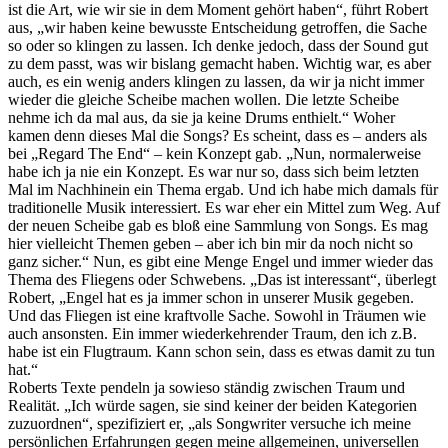
ist die Art, wie wir sie in dem Moment gehört haben“, führt Robert
aus, „wir haben keine bewusste Entscheidung getroffen, die Sache
so oder so klingen zu lassen. Ich denke jedoch, dass der Sound gut
zu dem passt, was wir bislang gemacht haben. Wichtig war, es aber
auch, es ein wenig anders klingen zu lassen, da wir ja nicht immer
wieder die gleiche Scheibe machen wollen. Die letzte Scheibe
nehme ich da mal aus, da sie ja keine Drums enthielt.“ Woher
kamen denn dieses Mal die Songs? Es scheint, dass es – anders als
bei „Regard The End“ – kein Konzept gab. „Nun, normalerweise
habe ich ja nie ein Konzept. Es war nur so, dass sich beim letzten
Mal im Nachhinein ein Thema ergab. Und ich habe mich damals für
traditionelle Musik interessiert. Es war eher ein Mittel zum Weg. Auf
der neuen Scheibe gab es bloß eine Sammlung von Songs. Es mag
hier vielleicht Themen geben – aber ich bin mir da noch nicht so
ganz sicher.“ Nun, es gibt eine Menge Engel und immer wieder das
Thema des Fliegens oder Schwebens. „Das ist interessant“, überlegt
Robert, „Engel hat es ja immer schon in unserer Musik gegeben.
Und das Fliegen ist eine kraftvolle Sache. Sowohl in Träumen wie
auch ansonsten. Ein immer wiederkehrender Traum, den ich z.B.
habe ist ein Flugtraum. Kann schon sein, dass es etwas damit zu tun
hat.“
Roberts Texte pendeln ja sowieso ständig zwischen Traum und
Realität. „Ich würde sagen, sie sind keiner der beiden Kategorien
zuzuordnen“, spezifiziert er, „als Songwriter versuche ich meine
persönlichen Erfahrungen gegen meine allgemeinen, universellen