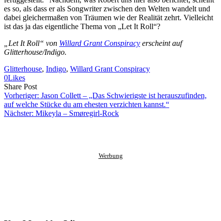
es so, als dass er als Songwriter zwischen den Welten wandelt und
dabei gleichermaßen von Träumen wie der Realität zehrt. Vielleicht
ist das ja das eigentliche Thema von „Let It Roll“?
„Let It Roll“ von
Willard Grant Conspiracy
erscheint auf
Glitterhouse/Indigo.
Glitterhouse
, 
Indigo
, 
Willard Grant Conspiracy
0
Likes
Share
Copy
Send
Share Post
on
URL
Link
Vorheriger:
Jason Collett – „Das Schwierigste ist herauszufinden,
Facebook
to
via
auf welche Stücke du am ehesten verzichten kannst.“
clipboard
eMail
Nächster:
Mikeyla – Smøregirl-Rock
Werbung