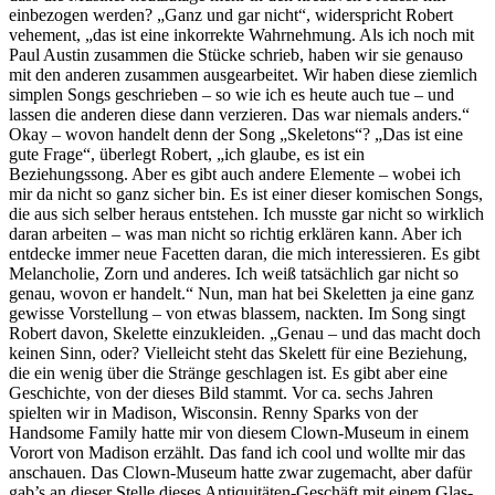
einbezogen werden? „Ganz und gar nicht“, widerspricht Robert
vehement, „das ist eine inkorrekte Wahrnehmung. Als ich noch mit
Paul Austin zusammen die Stücke schrieb, haben wir sie genauso
mit den anderen zusammen ausgearbeitet. Wir haben diese ziemlich
simplen Songs geschrieben – so wie ich es heute auch tue – und
lassen die anderen diese dann verzieren. Das war niemals anders.“
Okay – wovon handelt denn der Song „Skeletons“? „Das ist eine
gute Frage“, überlegt Robert, „ich glaube, es ist ein
Beziehungssong. Aber es gibt auch andere Elemente – wobei ich
mir da nicht so ganz sicher bin. Es ist einer dieser komischen Songs,
die aus sich selber heraus entstehen. Ich musste gar nicht so wirklich
daran arbeiten – was man nicht so richtig erklären kann. Aber ich
entdecke immer neue Facetten daran, die mich interessieren. Es gibt
Melancholie, Zorn und anderes. Ich weiß tatsächlich gar nicht so
genau, wovon er handelt.“ Nun, man hat bei Skeletten ja eine ganz
gewisse Vorstellung – von etwas blassem, nackten. Im Song singt
Robert davon, Skelette einzukleiden. „Genau – und das macht doch
keinen Sinn, oder? Vielleicht steht das Skelett für eine Beziehung,
die ein wenig über die Stränge geschlagen ist. Es gibt aber eine
Geschichte, von der dieses Bild stammt. Vor ca. sechs Jahren
spielten wir in Madison, Wisconsin. Renny Sparks von der
Handsome Family hatte mir von diesem Clown-Museum in einem
Vorort von Madison erzählt. Das fand ich cool und wollte mir das
anschauen. Das Clown-Museum hatte zwar zugemacht, aber dafür
gab’s an dieser Stelle dieses Antiquitäten-Geschäft mit einem Glas-