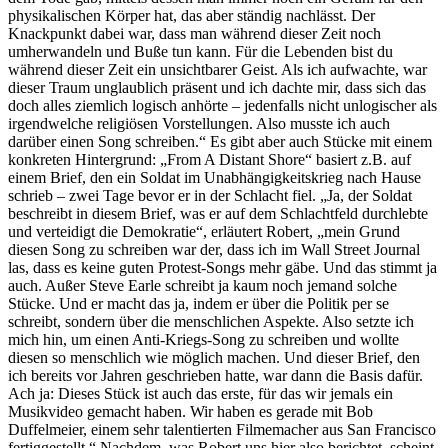
physikalischen Körper hat, das aber ständig nachlässt. Der
Knackpunkt dabei war, dass man während dieser Zeit noch
umherwandeln und Buße tun kann. Für die Lebenden bist du
während dieser Zeit ein unsichtbarer Geist. Als ich aufwachte, war
dieser Traum unglaublich präsent und ich dachte mir, dass sich das
doch alles ziemlich logisch anhörte – jedenfalls nicht unlogischer als
irgendwelche religiösen Vorstellungen. Also musste ich auch
darüber einen Song schreiben.“ Es gibt aber auch Stücke mit einem
konkreten Hintergrund: „From A Distant Shore“ basiert z.B. auf
einem Brief, den ein Soldat im Unabhängigkeitskrieg nach Hause
schrieb – zwei Tage bevor er in der Schlacht fiel. „Ja, der Soldat
beschreibt in diesem Brief, was er auf dem Schlachtfeld durchlebte
und verteidigt die Demokratie“, erläutert Robert, „mein Grund
diesen Song zu schreiben war der, dass ich im Wall Street Journal
las, dass es keine guten Protest-Songs mehr gäbe. Und das stimmt ja
auch. Außer Steve Earle schreibt ja kaum noch jemand solche
Stücke. Und er macht das ja, indem er über die Politik per se
schreibt, sondern über die menschlichen Aspekte. Also setzte ich
mich hin, um einen Anti-Kriegs-Song zu schreiben und wollte
diesen so menschlich wie möglich machen. Und dieser Brief, den
ich bereits vor Jahren geschrieben hatte, war dann die Basis dafür.
Ach ja: Dieses Stück ist auch das erste, für das wir jemals ein
Musikvideo gemacht haben. Wir haben es gerade mit Bob
Duffelmeier, einem sehr talentierten Filmemacher aus San Francisco
fertiggestellt.“ Nachdem, was Robert uns hier also berichtet, scheint