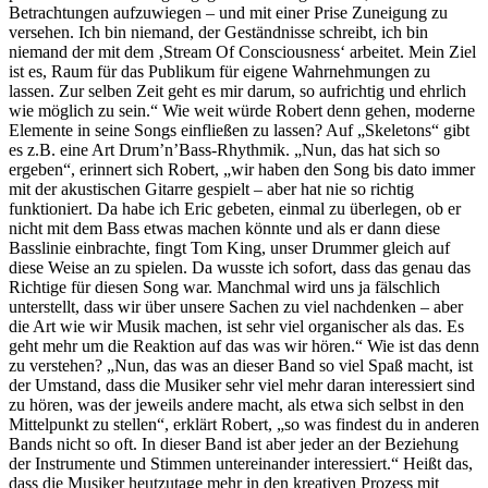
Betrachtungen aufzuwiegen – und mit einer Prise Zuneigung zu
versehen. Ich bin niemand, der Geständnisse schreibt, ich bin
niemand der mit dem ‚Stream Of Consciousness‘ arbeitet. Mein Ziel
ist es, Raum für das Publikum für eigene Wahrnehmungen zu
lassen. Zur selben Zeit geht es mir darum, so aufrichtig und ehrlich
wie möglich zu sein.“ Wie weit würde Robert denn gehen, moderne
Elemente in seine Songs einfließen zu lassen? Auf „Skeletons“ gibt
es z.B. eine Art Drum’n’Bass-Rhythmik. „Nun, das hat sich so
ergeben“, erinnert sich Robert, „wir haben den Song bis dato immer
mit der akustischen Gitarre gespielt – aber hat nie so richtig
funktioniert. Da habe ich Eric gebeten, einmal zu überlegen, ob er
nicht mit dem Bass etwas machen könnte und als er dann diese
Basslinie einbrachte, fingt Tom King, unser Drummer gleich auf
diese Weise an zu spielen. Da wusste ich sofort, dass das genau das
Richtige für diesen Song war. Manchmal wird uns ja fälschlich
unterstellt, dass wir über unsere Sachen zu viel nachdenken – aber
die Art wie wir Musik machen, ist sehr viel organischer als das. Es
geht mehr um die Reaktion auf das was wir hören.“ Wie ist das denn
zu verstehen? „Nun, das was an dieser Band so viel Spaß macht, ist
der Umstand, dass die Musiker sehr viel mehr daran interessiert sind
zu hören, was der jeweils andere macht, als etwa sich selbst in den
Mittelpunkt zu stellen“, erklärt Robert, „so was findest du in anderen
Bands nicht so oft. In dieser Band ist aber jeder an der Beziehung
der Instrumente und Stimmen untereinander interessiert.“ Heißt das,
dass die Musiker heutzutage mehr in den kreativen Prozess mit