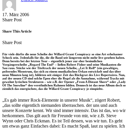
17. März 2006
Share
Copy
Send
Share Post
on
URL
Link
Facebook
to
via
Share This Article
clipboard
eMail
Share
Copy
Send
Share Post
on
URL
Link
Facebook
to
via
Für viele dürfte die neue Scheibe der Willard Grant Conspiracy so eine Art erholsamer
clipboard
eMail
Schock sein. Jedenfalls für die, die die Band seit längerem nicht mehr live gesehen haben.
Denn bereits bei der letzten Tour – eigentlich jener zur eher besinnlichen
Vorgängerscheibe „Regard The End“ – ließen Robert Fisher und seine Musikanten die
Sau raus. Stücke wie der Titeltrack der neuen Scheibe, „Let It Roll“ (ein gewaltiges,
polterndes Monstrum, das sich zu einem musikalischen Orkan entwickelt und das über
neun Minuten lang ist), bildeten seit einiger Zeit das Rückgrat des Live Repertoires. Nun,
auf der neuen CD sind solche Epen eher die Regel als die Ausnahme, während Tracks mit
gewohnt lyrischen Strukturen – wie z.B. der Opener „From A Distant Shore“ oder „Lady
Of The Snowline“ den versöhnlichen Rahmen bilden. Dennoch ist das neue Album doch so
ziemlich das energischste, das die Willard Grant Conspiracy je einspielte.
„Es gab immer Rock-Elemente in unserer Musik“, zögert Robert,
„das sollte eigentlich niemanden überraschen. der uns und auch
unsere Konzerte kennt. Wir sind immer intensiv. Das ist das, wo wir
herkommen. Das gilt auch für Freunde von mir, wie z.B. Steve
Wynn oder Chris Eckman. Es ist Teil dessen, was wir tun. Es geht
um etwas ganz Einfaches dabei: Es macht Spaß, laut zu spielen. Ich