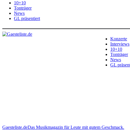
10+10
Tonträger
News
GL präsentiert
Konzerte
Interviews
10+10
Tonträger
News
GL präsent
Gaesteliste.de
Das Musikmagazin für Leute mit gutem Geschmack.