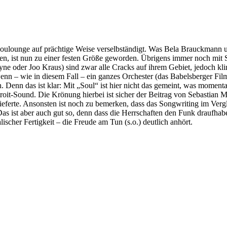
 Soulounge auf prächtige Weise verselbständigt. Was Bela Brauckmann 
en, ist nun zu einer festen Größe geworden. Übrigens immer noch mit
ne oder Joo Kraus) sind zwar alle Cracks auf ihrem Gebiet, jedoch kli
nn – wie in diesem Fall – ein ganzes Orchester (das Babelsberger Fil
n. Denn das ist klar: Mit „Soul“ ist hier nicht das gemeint, was momen
roit-Sound. Die Krönung hierbei ist sicher der Beitrag von Sebastian 
ferte. Ansonsten ist noch zu bemerken, dass das Songwriting im Vergl
 ist aber auch gut so, denn dass die Herrschaften den Funk draufhaben
alischer Fertigkeit – die Freude am Tun (s.o.) deutlich anhört.