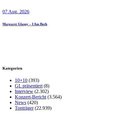
07 Aug. 2026
Margaret Glaspy – I Am Both
Kategorien
10+10
(393)
GL präsentiert
(8)
Interview
(2.302)
Konzert-Bericht
(3.564)
News
(420)
Tonträger
(22.939)