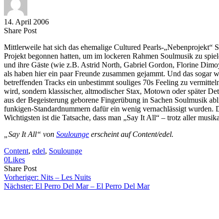
14. April 2006
Share
Copy
Send
Share Post
on
URL
Link
Mittlerweile hat sich das ehemalige Cultured Pearls-„Nebenprojekt“
Facebook
to
via
Projekt begonnen hatten, um im lockeren Rahmen Soulmusik zu spiel
clipboard
eMail
und ihre Gäste (wie z.B. Astrid North, Gabriel Gordon, Florine Dimoy
als haben hier ein paar Freunde zusammen gejammt. Und das sogar we
betreffenden Tracks ein unbestimmt souliges 70s Feeling zu vermittel
wird, sondern klassischer, altmodischer Stax, Motown oder später Det
aus der Begeisterung geborene Fingerübung in Sachen Soulmusik ablie
funkigen-Standardnummern dafür ein wenig vernachlässigt wurden. Das
Wichtigsten ist die Tatsache, dass man „Say It All“ – trotz aller musik
„Say It All“ von
Soulounge
erscheint auf Content/edel.
Content
, 
edel
, 
Soulounge
0
Likes
Share
Copy
Send
Share Post
on
URL
Link
Vorheriger:
Nits – Les Nuits
Facebook
to
via
Nächster:
El Perro Del Mar – El Perro Del Mar
clipboard
eMail