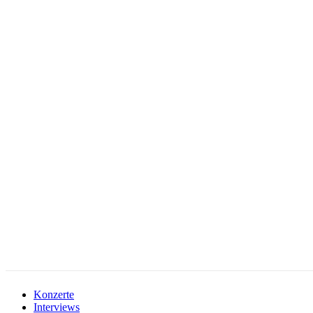
facebook-
instagramm
rss
1
Konzerte
Interviews