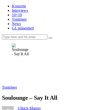
Konzerte
Interviews
10+10
Tonträger
News
GL präsentiert
facebook-
instagramm
rss
1
Tonträger
Soulounge – Say It All
Ullrich Maurer