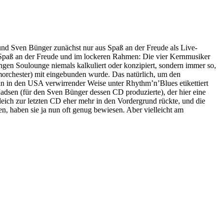
und Sven Bünger zunächst nur aus Spaß an der Freude als Live-
 Spaß an der Freude und im lockeren Rahmen: Die vier Kernmusiker
ngen Soulounge niemals kalkuliert oder konzipiert, sondern immer so,
morchester) mit eingebunden wurde. Das natürlich, um den
tan in den USA verwirrender Weise unter Rhythm’n’Blues etikettiert
Madsen (für den Sven Bünger dessen CD produzierte), der hier eine
eich zur letzten CD eher mehr in den Vordergrund rückte, und die
, haben sie ja nun oft genug bewiesen. Aber vielleicht am