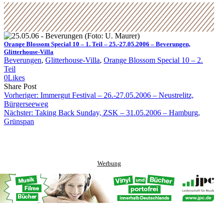
Orange Blossom Special 10 – 1. Teil – 25.-27.05.2006 – Beverungen,
Glitterhouse-Villa
Beverungen
, 
Glitterhouse-Villa
, 
Orange Blossom Special 10 – 2.
Teil
0
Likes
Share
Copy
Send
Share Post
on
URL
Link
Vorheriger:
Immergut Festival – 26.-27.05.2006 – Neustrelitz,
Facebook
to
via
Bürgerseeweg
clipboard
eMail
Nächster:
Taking Back Sunday, ZSK – 31.05.2006 – Hamburg,
Grünspan
Werbung