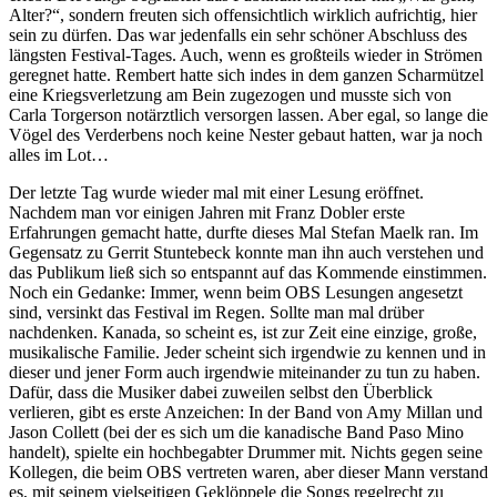
Alter?“, sondern freuten sich offensichtlich wirklich aufrichtig, hier
sein zu dürfen. Das war jedenfalls ein sehr schöner Abschluss des
längsten Festival-Tages. Auch, wenn es großteils wieder in Strömen
geregnet hatte. Rembert hatte sich indes in dem ganzen Scharmützel
eine Kriegsverletzung am Bein zugezogen und musste sich von
Carla Torgerson notärztlich versorgen lassen. Aber egal, so lange die
Vögel des Verderbens noch keine Nester gebaut hatten, war ja noch
alles im Lot…
Der letzte Tag wurde wieder mal mit einer Lesung eröffnet.
Nachdem man vor einigen Jahren mit Franz Dobler erste
Erfahrungen gemacht hatte, durfte dieses Mal Stefan Maelk ran. Im
Gegensatz zu Gerrit Stuntebeck konnte man ihn auch verstehen und
das Publikum ließ sich so entspannt auf das Kommende einstimmen.
Noch ein Gedanke: Immer, wenn beim OBS Lesungen angesetzt
sind, versinkt das Festival im Regen. Sollte man mal drüber
nachdenken. Kanada, so scheint es, ist zur Zeit eine einzige, große,
musikalische Familie. Jeder scheint sich irgendwie zu kennen und in
dieser und jener Form auch irgendwie miteinander zu tun zu haben.
Dafür, dass die Musiker dabei zuweilen selbst den Überblick
verlieren, gibt es erste Anzeichen: In der Band von Amy Millan und
Jason Collett (bei der es sich um die kanadische Band Paso Mino
handelt), spielte ein hochbegabter Drummer mit. Nichts gegen seine
Kollegen, die beim OBS vertreten waren, aber dieser Mann verstand
es, mit seinem vielseitigen Geklöppele die Songs regelrecht zu