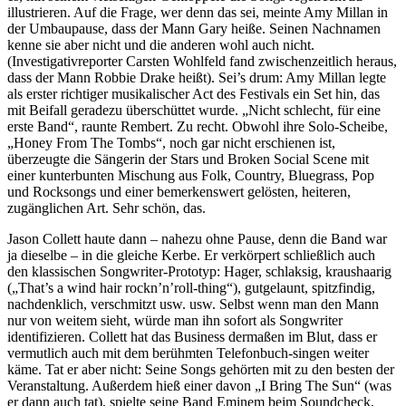
illustrieren. Auf die Frage, wer denn das sei, meinte Amy Millan in
der Umbaupause, dass der Mann Gary heiße. Seinen Nachnamen
kenne sie aber nicht und die anderen wohl auch nicht.
(Investigativreporter Carsten Wohlfeld fand zwischenzeitlich heraus,
dass der Mann Robbie Drake heißt). Sei’s drum: Amy Millan legte
als erster richtiger musikalischer Act des Festivals ein Set hin, das
mit Beifall geradezu überschüttet wurde. „Nicht schlecht, für eine
erste Band“, raunte Rembert. Zu recht. Obwohl ihre Solo-Scheibe,
„Honey From The Tombs“, noch gar nicht erschienen ist,
überzeugte die Sängerin der Stars und Broken Social Scene mit
einer kunterbunten Mischung aus Folk, Country, Bluegrass, Pop
und Rocksongs und einer bemerkenswert gelösten, heiteren,
zugänglichen Art. Sehr schön, das.
Jason Collett haute dann – nahezu ohne Pause, denn die Band war
ja dieselbe – in die gleiche Kerbe. Er verkörpert schließlich auch
den klassischen Songwriter-Prototyp: Hager, schlaksig, kraushaarig
(„That’s a wind hair rockn’n’roll-thing“), gutgelaunt, spitzfindig,
nachdenklich, verschmitzt usw. usw. Selbst wenn man den Mann
nur von weitem sieht, würde man ihn sofort als Songwriter
identifizieren. Collett hat das Business dermaßen im Blut, dass er
vermutlich auch mit dem berühmten Telefonbuch-singen weiter
käme. Tat er aber nicht: Seine Songs gehörten mit zu den besten der
Veranstaltung. Außerdem hieß einer davon „I Bring The Sun“ (was
er dann auch tat), spielte seine Band Eminem beim Soundcheck,