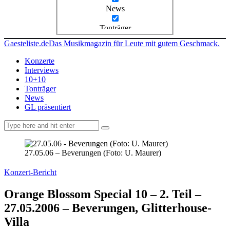
News
Tonträger
Gaesteliste.de
Das Musikmagazin für Leute mit gutem Geschmack.
Konzerte
Interviews
10+10
Tonträger
News
GL präsentiert
facebook-
instagramm
rss
1
27.05.06 – Beverungen (Foto: U. Maurer)
Konzert-Bericht
Orange Blossom Special 10 – 2. Teil –
27.05.2006 – Beverungen, Glitterhouse-
Villa