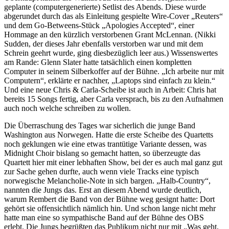
geplante (computergenerierte) Setlist des Abends. Diese wurde
abgerundet durch das als Einleitung gespielte Wire-Cover „Reuters“
und dem Go-Betweens-Stück „Apologies Accepted“, einer
Hommage an den kürzlich verstorbenen Grant McLennan. (Nikki
Sudden, der dieses Jahr ebenfalls verstorben war und mit dem
Schrein geehrt wurde, ging diesbezüglich leer aus.) Wissenswertes
am Rande: Glenn Slater hatte tatsächlich einen kompletten
Computer in seinem Silberkoffer auf der Bühne. „Ich arbeite nur mit
Computern“, erklärte er nachher, „Laptops sind einfach zu klein.“
Und eine neue Chris & Carla-Scheibe ist auch in Arbeit: Chris hat
bereits 15 Songs fertig, aber Carla versprach, bis zu den Aufnahmen
auch noch welche schreiben zu wollen.
Die Überraschung des Tages war sicherlich die junge Band
Washington aus Norwegen. Hatte die erste Scheibe des Quartetts
noch geklungen wie eine etwas trantütige Variante dessen, was
Midnight Choir bislang so gemacht hatten, so überzeugte das
Quartett hier mit einer lebhaften Show, bei der es auch mal ganz gut
zur Sache gehen durfte, auch wenn viele Tracks eine typisch
norwegische Melancholie-Note in sich bargen. „Halb-Country“,
nannten die Jungs das. Erst an diesem Abend wurde deutlich,
warum Rembert die Band von der Bühne weg gesignt hatte: Dort
gehört sie offensichtlich nämlich hin. Und schon lange nicht mehr
hatte man eine so sympathische Band auf der Bühne des OBS
erlebt. Die Jungs begrüßten das Publikum nicht nur mit „Was geht,