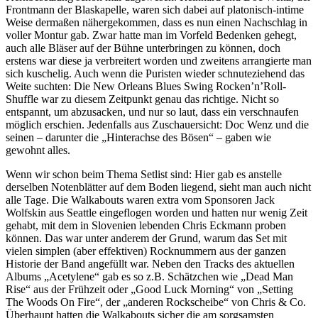
Frontmann der Blaskapelle, waren sich dabei auf platonisch-intime
Weise dermaßen nähergekommen, dass es nun einen Nachschlag in
voller Montur gab. Zwar hatte man im Vorfeld Bedenken gehegt,
auch alle Bläser auf der Bühne unterbringen zu können, doch
erstens war diese ja verbreitert worden und zweitens arrangierte man
sich kuschelig. Auch wenn die Puristen wieder schnuteziehend das
Weite suchten: Die New Orleans Blues Swing Rocken’n’Roll-
Shuffle war zu diesem Zeitpunkt genau das richtige. Nicht so
entspannt, um abzusacken, und nur so laut, dass ein verschnaufen
möglich erschien. Jedenfalls aus Zuschauersicht: Doc Wenz und die
seinen – darunter die „Hinterachse des Bösen“ – gaben wie
gewohnt alles.
Wenn wir schon beim Thema Setlist sind: Hier gab es anstelle
derselben Notenblätter auf dem Boden liegend, sieht man auch nicht
alle Tage. Die Walkabouts waren extra vom Sponsoren Jack
Wolfskin aus Seattle eingeflogen worden und hatten nur wenig Zeit
gehabt, mit dem in Slovenien lebenden Chris Eckmann proben
können. Das war unter anderem der Grund, warum das Set mit
vielen simplen (aber effektiven) Rocknummern aus der ganzen
Historie der Band angefüllt war. Neben den Tracks des aktuellen
Albums „Acetylene“ gab es so z.B. Schätzchen wie „Dead Man
Rise“ aus der Frühzeit oder „Good Luck Morning“ von „Setting
The Woods On Fire“, der „anderen Rockscheibe“ von Chris & Co.
Überhaupt hatten die Walkabouts sicher die am sorgsamsten