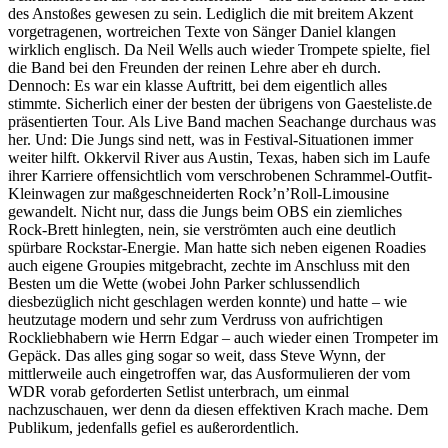
des Anstoßes gewesen zu sein. Lediglich die mit breitem Akzent
vorgetragenen, wortreichen Texte von Sänger Daniel klangen
wirklich englisch. Da Neil Wells auch wieder Trompete spielte, fiel
die Band bei den Freunden der reinen Lehre aber eh durch.
Dennoch: Es war ein klasse Auftritt, bei dem eigentlich alles
stimmte. Sicherlich einer der besten der übrigens von Gaesteliste.de
präsentierten Tour. Als Live Band machen Seachange durchaus was
her. Und: Die Jungs sind nett, was in Festival-Situationen immer
weiter hilft. Okkervil River aus Austin, Texas, haben sich im Laufe
ihrer Karriere offensichtlich vom verschrobenen Schrammel-Outfit-
Kleinwagen zur maßgeschneiderten Rock’n’Roll-Limousine
gewandelt. Nicht nur, dass die Jungs beim OBS ein ziemliches
Rock-Brett hinlegten, nein, sie verströmten auch eine deutlich
spürbare Rockstar-Energie. Man hatte sich neben eigenen Roadies
auch eigene Groupies mitgebracht, zechte im Anschluss mit den
Besten um die Wette (wobei John Parker schlussendlich
diesbezüglich nicht geschlagen werden konnte) und hatte – wie
heutzutage modern und sehr zum Verdruss von aufrichtigen
Rockliebhabern wie Herrn Edgar – auch wieder einen Trompeter im
Gepäck. Das alles ging sogar so weit, dass Steve Wynn, der
mittlerweile auch eingetroffen war, das Ausformulieren der vom
WDR vorab geforderten Setlist unterbrach, um einmal
nachzuschauen, wer denn da diesen effektiven Krach mache. Dem
Publikum, jedenfalls gefiel es außerordentlich.