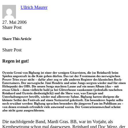
Ullrich Maurer
27. Mai 2006
Share
Copy
Send
Share Post
on
URL
Link
Facebook
to
via
Share This Article
clipboard
eMail
Share
Copy
Send
Share Post
on
URL
Link
Facebook
to
via
Regen ist gut!
clipboard
eMail
Oystein Greni von Bigbang ist einer der wenigen Gitarristen, die (so Reinhard) beim
Spielen ungestraft in die Knie gehen dürfen. Das tat der Frontmann des norwegischen
Power-Trios zwar nicht – dafür aber zog er alle anderen Register des klassischen Rock-
Entertainers. Der norwegische Jimi Hendrix und seine Jungs sorgten wieder mal für einen
Höhepunkt des OBS. Die neuen Songs machten Laune auf ein neues Album (das – mit
etwas Glück – dann vielleicht bald ja bei Glitterhouse rauskommt (jedenfalls tuschelten
Reinhard und Oystein diesbezüglich)) und die Show war, was Energie und
Unterhaltungswert betrifft, wieder mal allererste Sahne. Bigbang hatten übrigens die
kleinste Setlist des Festivals auf einen Notizzettel gekritzelt. Ein besonderer Aspekt sollte
noch erwähnt werden: Bigbang sprachen besonders die jüngeren Fans im Publikum an –
von denen erstmals erfreulich viele anwesend waren. Der Generationenwechsel scheint
also nicht ganz ausgeschlossen.
Die nachfolgende Band, Mardi Gras. BB, war im Vorjahr, als
Kernbesetzung schon mal dagewesen. Reinhard und Doc Wenz, der