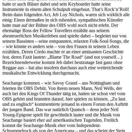
hatte er auch Bläser dabei und sein Keyboarder hatte seine
Instrumente in einem alten Schulpult eingebaut. That’s Rock’n’Roll!
Beim dann folgenden Act, Jeb Loy Nichols, waren sich wirklich alle
einig: Einen dermaßen in sich ruhenden, sympathischen Künstler
hatte man auf der Bühne des OBS wohl noch nicht erlebt. Der
ehemalige Boss der Fellow Travellers erzählte aus seinem
abenteuerlichen Musikerleben und spielte dabei – begleitet nur von
seinem Bassisten – seine entspannten, relaxten Folk-Soul-Songs, die
– wie könnte es anders sein – von den Frauen in seinem Leben
erzählten. Deren Credo machte er an einer amüsanten Geschichte
fest, deren Fazit lautete: „Blame The Road“ (and not yourself…)
Bezeichnenderweise kommt Jeb dabei heutzutage fast ganz ohne
Reggae aus – hat also insofern durchaus auch eine weitreichende
musikalische Entwicklung durchgemacht.
Seachange kommen – wie Savoy Grand – aus Nottingham und
feierten ihr OBS Debüt. Von ihrem neuen Mann, Neil Wells, der
auch bei den Kings Of Thunder tätig ist, hatten sie schon viel vom
OBS gehört und brannten darauf, hier spielen zu können. „Zu laut
und zu englisch“ kommentierte jemand in einem Forum den Auftritt
der jungen Band. Das war natürlich Quatsch – denn jeder Neil
Young-Epigone spielt für gewöhnlich lauter und die Musik von
Seachange basiert eher auf amerikanischen Tugenden. Freilich
kommt die Seachange-Musik eher vom Independent-
Schrammelrock als von der Americana – und das scheint der Stein