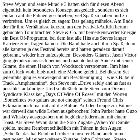
Steve Wynn und seine Miracle 3 hatten sich für diesen Abend
eigentlich kein besonderes Konzept ausgedacht, sondern es sich
einfach auf die Fahnen geschrieben, viel Spaß zu haben und zu
verbreiten. Um es gleich zu sagen: Das gelang mühelos. Am Ende
der für ihre Verhältnisse kurzen, um den Festival-Auftritt herum
gebuchten Tour brachten Steve & Co. mit bemerkenswerter Energie
ein Best Of-Programm, bei dem fast alle Hits aus Steves langer
Karriere zum Tragen kamen. Die Band hatte auch ihren Spaß, denn
alle kannten ja das Festival bereits und hatten geradezu darauf
gebrannt, wieder hier aufzuspielen. Besonders Gitarrist Jason Victor
ging geradezu aus sich heraus und machte lustige Spiele mit seiner
Gitarre, die einen Hauch von Woodstock verströmten. Ihm hätte
zum Glück wohl bloß noch eine Melone gefehlt. Bei diesem Set
jedenfalls ging es vorwiegend um Beschleunigung – wie z.B. beim
Track „Amphetamine“, den Steve mit „Drive safely and as fast as
possible“ ankündigte. Und schließlich holte Steve zum Dream
Syndicate-Klassiker „Days Of Wine Of Roses“ mit den Worten
„Sometimes two guitars are not enough“ seinen Freund Chris
Eckmann noch mal mit auf die Bühne. Auf der Treppe zur Bühne
war derweil das wilde Leben ausgebrochen: John Parker hatte Ouzo
und Whiskey ausgegraben und beglückte jedermann mit einem
Toast. Als Steve Wynn dann die Solo-Zugabe „When You Smile“
spielte, meinte Rembert schließlich mit Tränen in den Augen:
„Scheiße, das hat Reinhard früher in unserer Band auch immer
gesungen“. Mit einer weiteren Zugabe, John Coltranes „Stereo