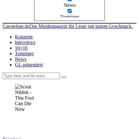
News
Tonträger
Gaesteliste.de
Das Musikmagazin für Leute mit gutem Geschmack.
Konzerte
Interviews
10+10
Tonträger
News
GL präsentiert
facebook-
instagramm
rss
1