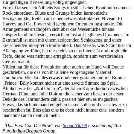
zur gefälligen Berieselung völlig ungeeignet.
Formal lassen sich Nibletts Songs im stilistischen Kontiuum namens
Rock einordnen. Blues und Grunge bilden harmonische
Bezugspunkte, freilich auf einem etwas abstrakteren Niveau. PJ
Harvey und Cat Power sind geeignete Orientierungspunkte. Die
Arrangements erschöpfen sich über das Wesentliche hinaus
entsprechend im Gestus, verzichten fast auf jegliches Ornament. Im
Extremfall ist man mit einem stolpernden Schlagzeug und einer
kreischenden Interpretin konfrontiert. Das Meiste, was Scout hier im
Alleingang vorführt, hat diese eins zu eins Intensität und originelle
Tiefe, die so was nicht nur erträglich, sondern zum verstörenden
Genuss macht.
Niblett hat für diese Produktion aber auch eine Hand voll Duette
geschrieben, die das von ihr alleine vorgetragene Material
einrahmen. Hier ist alles etwas opulenter gestaltet und mit Bonnie
„Prince“ Billy kommt nicht nur eine zweite Stimme ins Spiel.
Ähnlich wie bei „Not On Top“, der tollen Koproduktion zwischen
Herman Düne und Julie Doiron, die sicher zum besten der ersten
Dekade des Jahrhunderts zählt, passiert hier etwas magisches.
Etwas, das sich niemand entgehen lassen sollte und das schwer zu
beschreiben ist. Eins plus eins ist eben nicht immer eins, sondern
manchmal auch deutlich mehr.
„This Fool Can Die Now“ von
Scout Niblett
erscheint auf Too
Pure/Indigo/Beggars Group.