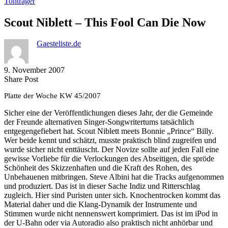
Tonträger
Scout Niblett – This Fool Can Die Now
Gaesteliste.de
9. November 2007
Share
Copy
Send
Share Post
on
URL
Link
Platte der Woche KW 45/2007
Facebook
to
via
clipboard
eMail
Sicher eine der Veröffentlichungen dieses Jahr, der die Gemeinde
der Freunde alternativen Singer-Songwritertums tatsächlich
entgegengefiebert hat. Scout Niblett meets Bonnie „Prince“ Billy.
Wer beide kennt und schätzt, musste praktisch blind zugreifen und
wurde sicher nicht enttäuscht. Der Novize sollte auf jeden Fall eine
gewisse Vorliebe für die Verlockungen des Abseitigen, die spröde
Schönheit des Skizzenhaften und die Kraft des Rohen, des
Unbehauenen mitbringen. Steve Albini hat die Tracks aufgenommen
und produziert. Das ist in dieser Sache Indiz und Ritterschlag
zugleich. Hier sind Puristen unter sich. Knochentrocken kommt das
Material daher und die Klang-Dynamik der Instrumente und
Stimmen wurde nicht nennenswert komprimiert. Das ist im iPod in
der U-Bahn oder via Autoradio also praktisch nicht anhörbar und