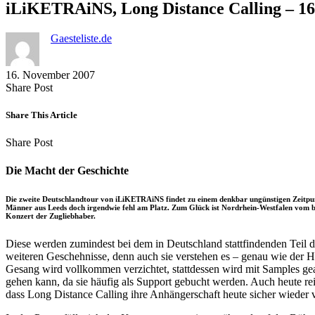
iLiKETRAiNS, Long Distance Calling – 16.1
Gaesteliste.de
16. November 2007
Share
Copy
Send
Share Post
on
URL
Link
Facebook
to
via
Share This Article
clipboard
eMail
Share
Copy
Send
Share Post
on
URL
Link
Facebook
to
via
Die Macht der Geschichte
clipboard
eMail
Die zweite Deutschlandtour von iLiKETRAiNS findet zu einem denkbar ungünstigen Zeitpun
Männer aus Leeds doch irgendwie fehl am Platz. Zum Glück ist Nordrhein-Westfalen vom bis
Konzert der Zugliebhaber.
Diese werden zumindest bei dem in Deutschland stattfindenden Teil d
weiteren Geschehnisse, denn auch sie verstehen es – genau wie der H
Gesang wird vollkommen verzichtet, stattdessen wird mit Samples gea
gehen kann, da sie häufig als Support gebucht werden. Auch heute rei
dass Long Distance Calling ihre Anhängerschaft heute sicher wieder v