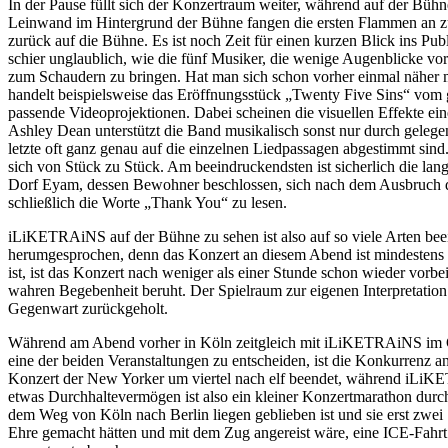
In der Pause füllt sich der Konzertraum weiter, während auf der Bühn
Leinwand im Hintergrund der Bühne fangen die ersten Flammen an zu 
zurück auf die Bühne. Es ist noch Zeit für einen kurzen Blick ins Pub
schier unglaublich, wie die fünf Musiker, die wenige Augenblicke v
zum Schaudern zu bringen. Hat man sich schon vorher einmal näher mi
handelt beispielsweise das Eröffnungsstück „Twenty Five Sins“ vom g
passende Videoprojektionen. Dabei scheinen die visuellen Effekte eine
Ashley Dean unterstützt die Band musikalisch sonst nur durch geleg
letzte oft ganz genau auf die einzelnen Liedpassagen abgestimmt sin
sich von Stück zu Stück. Am beeindruckendsten ist sicherlich die la
Dorf Eyam, dessen Bewohner beschlossen, sich nach dem Ausbruch de
schließlich die Worte „Thank You“ zu lesen.
iLiKETRAiNS auf der Bühne zu sehen ist also auf so viele Arten bee
herumgesprochen, denn das Konzert an diesem Abend ist mindestens 
ist, ist das Konzert nach weniger als einer Stunde schon wieder vorbe
wahren Begebenheit beruht. Der Spielraum zur eigenen Interpretation
Gegenwart zurückgeholt.
Während am Abend vorher in Köln zeitgleich mit iLiKETRAiNS im Geb
eine der beiden Veranstaltungen zu entscheiden, ist die Konkurrenz a
Konzert der New Yorker um viertel nach elf beendet, während iLiKE
etwas Durchhaltevermögen ist also ein kleiner Konzertmarathon durc
dem Weg von Köln nach Berlin liegen geblieben ist und sie erst zw
Ehre gemacht hätten und mit dem Zug angereist wäre, eine ICE-Fahrt