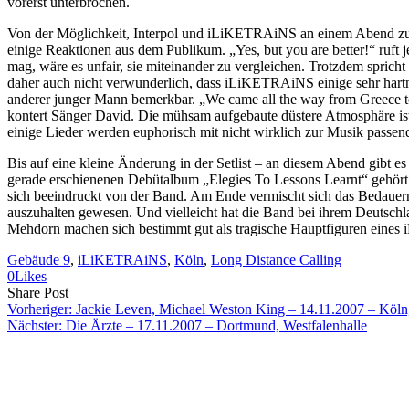
vorerst unterbrochen.
Von der Möglichkeit, Interpol und iLiKETRAiNS an einem Abend zu s
einige Reaktionen aus dem Publikum. „Yes, but you are better!“ ruf
mag, wäre es unfair, sie miteinander zu vergleichen. Trotzdem spricht
daher auch nicht verwunderlich, dass iLiKETRAiNS einige sehr hartnä
anderer junger Mann bemerkbar. „We came all the way from Greece to 
kontert Sänger David. Die mühsam aufgebaute düstere Atmosphäre ist 
einige Lieder werden euphorisch mit nicht wirklich zur Musik passen
Bis auf eine kleine Änderung in der Setlist – an diesem Abend gibt 
gerade erschienenen Debütalbum „Elegies To Lessons Learnt“ gehört 
sich beeindruckt von der Band. Am Ende vermischt sich das Bedauern 
auszuhalten gewesen. Und vielleicht hat die Band bei ihrem Deutsc
Mehdorn machen sich bestimmt gut als tragische Hauptfiguren eine
Gebäude 9
, 
iLiKETRAiNS
, 
Köln
, 
Long Distance Calling
0
Likes
Share
Copy
Send
Share Post
on
URL
Link
Vorheriger:
Jackie Leven, Michael Weston King – 14.11.2007 – Köl
Facebook
to
via
Nächster:
Die Ärzte – 17.11.2007 – Dortmund, Westfalenhalle
clipboard
eMail