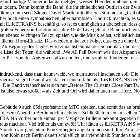
e fünf bärtige Männer in langärmeligen, weißen Hemden umbauen. Schlie
lodern. Dann kommt die Band, die ihr einheitliches Outfit in der Zw
likum, dann setzt Sänger David Martin mit düsterer Stimme an: „Call off
orher noch einen sympathischen, aber harmlosen Eindruck machten, es
t iLiKETRAiNS beschäftigt, so ist es unmöglich zu übersehen, dass der 
roßen Feuer von London im Jahre 1666. Live geht die Band noch einen S
n ebenso wichtigen Teil zu spielen wie die Musik selbst, schließlich is
entlichen Horn-Einsatz. Das wiederum hat zur Folge, dass es zu einer
d. Zu Beginn jedes Liedes wird zunächst einmal der Schauplatz und das
nge Liste der Toten, die während „We All Fall Down“ wie der Abspann e
r Pest von der Außenwelt abzuschotten, und somit verhinderten, das
indruckend, dass man kaum weiß, wo man zuerst hinschauen soll. Die L
viermal so gut besucht wie das vor einem Jahr, als iLiKETRAiNS bere
i. Die Band verabschiedet sich mit „Before The Curtains Close Part Two
 ist also etwas größer – als Zeit und Ort wird daher auch nur „Here, 
äude 9 auch 65daysofstatic im MTC spielten, und somit das an briti
n diesem Abend in Berlin noch mächtiger. Schließlich treten am selben
TRAiNS vorher noch einmal per MySpace-Bulletin bekannt gegeben habe
haus machbar. Viel früher als um zwölf Uhr hätten es iLiKETRAiNS woh
ei Stunden vor geplantem Konzertbeginn angekommen sind. Ihre Anreis
 von Köln nach Berlin dauert schließlich nur viereinhalb Stunden und 