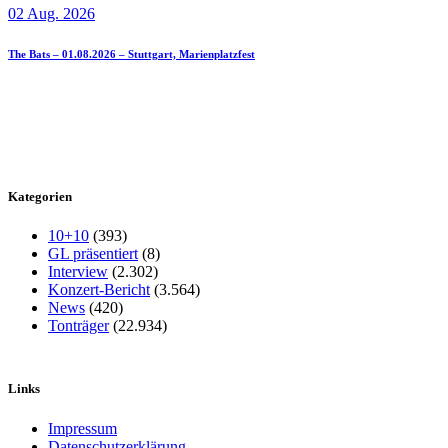
02 Aug. 2026
The Bats – 01.08.2026 – Stuttgart, Marienplatzfest
Kategorien
10+10
(393)
GL präsentiert
(8)
Interview
(2.302)
Konzert-Bericht
(3.564)
News
(420)
Tonträger
(22.934)
Links
Impressum
Datenschutzerklärung