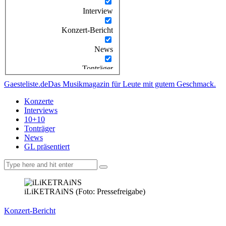
Interview
Konzert-Bericht
News
Tonträger
Gaesteliste.de
Das Musikmagazin für Leute mit gutem Geschmack.
Konzerte
Interviews
10+10
Tonträger
News
GL präsentiert
facebook-
instagramm
rss
1
iLiKETRAiNS (Foto: Pressefreigabe)
Konzert-Bericht