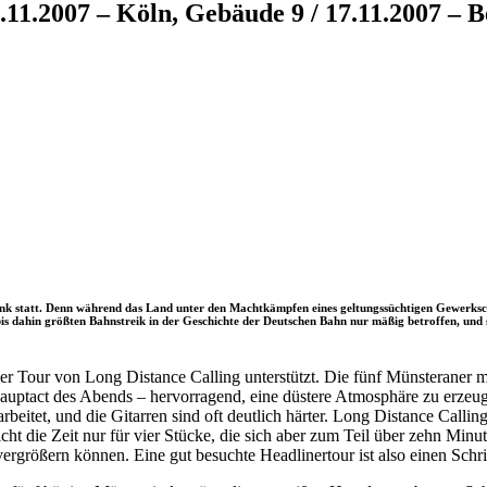
1.2007 – Köln, Gebäude 9 / 17.11.2007 – B
k statt. Denn während das Land unter den Machtkämpfen eines geltungssüchtigen Gewerkscha
 dahin größten Bahnstreik in der Geschichte der Deutschen Bahn nur mäßig betroffen, und so
er Tour von Long Distance Calling unterstützt. Die fünf Münsteraner m
auptact des Abends – hervorragend, eine düstere Atmosphäre zu erzeuge
rbeitet, und die Gitarren sind oft deutlich härter. Long Distance Cal
cht die Zeit nur für vier Stücke, die sich aber zum Teil über zehn Min
ergrößern können. Eine gut besuchte Headlinertour ist also einen Schrit