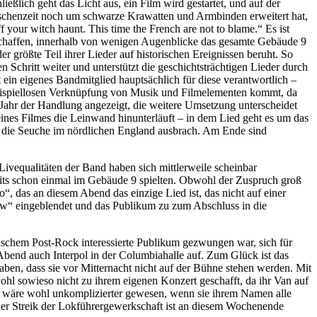
ßlich geht das Licht aus, ein Film wird gestartet, und auf der
ischenzeit noch um schwarze Krawatten und Armbinden erweitert hat,
 your witch haunt. This time the French are not to blame.“ Es ist
 schaffen, innerhalb von wenigen Augenblicke das gesamte Gebäude 9
größte Teil ihrer Lieder auf historischen Ereignissen beruht. So
chritt weiter und unterstützt die geschichtsträchtigen Lieder durch
t ein eigenes Bandmitglied hauptsächlich für diese verantwortlich –
 beispiellosen Verknüpfung von Musik und Filmelementen kommt, da
 Jahr der Handlung angezeigt, die weitere Umsetzung unterscheidet
ines Filmes die Leinwand hinunterläuft – in dem Lied geht es um das
s die Seuche im nördlichen England ausbrach. Am Ende sind
ivequalitäten der Band haben sich mittlerweile scheinbar
its schon einmal im Gebäude 9 spielten. Obwohl der Zuspruch groß
“, das an diesem Abend das einzige Lied ist, das nicht auf einer
Now“ eingeblendet und das Publikum zu zum Abschluss in die
schem Post-Rock interessierte Publikum gezwungen war, sich für
 Abend auch Interpol in der Columbiahalle auf. Zum Glück ist das
n, dass sie vor Mitternacht nicht auf der Bühne stehen werden. Mit
l sowieso nicht zu ihrem eigenen Konzert geschafft, da ihr Van auf
e wäre wohl unkomplizierter gewesen, wenn sie ihrem Namen alle
der Streik der Lokführergewerkschaft ist an diesem Wochenende