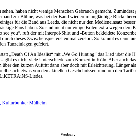
ehen, haben nicht wenige Menschen Gebrauch gemacht. Zumindest gibt
t jemand zur Bühne, was bei der Band wiederum ungläubige Blicke her
 einiges für die Band aus Leeds, die nicht nur den Medieneinsatz besser
ckige Fans haben. So sind nicht nur einige Briten extra wegen dem Ko
see you“, ruft der mit Interpol-Shirt und -Button bekleidete Konzertbe
durch dieses Zwischenspiel erst einmal zerstört. So kommt es dann auc
den Tanzeinlagen gefeiert.
es statt „Death Of An Idealist“ mit „We Go Hunting“ das Lied über die
– gibt es nicht viele Unterschiede zum Konzert in Köln. Aber auch das
über den kurzen Auftritt dann aber doch mit Erleichterung. Länger als
hlandbesuch etwas von den aktuellen Geschehnissen rund um den Tari
s iLiKETRAiNS-Liedes.
n, Kulturbunker Mülheim
Werbung