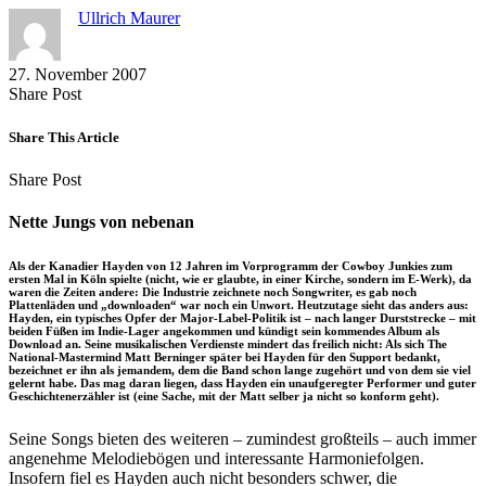
Ullrich Maurer
27. November 2007
Share
Copy
Send
Share Post
on
URL
Link
Facebook
to
via
Share This Article
clipboard
eMail
Share
Copy
Send
Share Post
on
URL
Link
Facebook
to
via
Nette Jungs von nebenan
clipboard
eMail
Als der Kanadier Hayden von 12 Jahren im Vorprogramm der Cowboy Junkies zum
ersten Mal in Köln spielte (nicht, wie er glaubte, in einer Kirche, sondern im E-Werk), da
waren die Zeiten andere: Die Industrie zeichnete noch Songwriter, es gab noch
Plattenläden und „downloaden“ war noch ein Unwort. Heutzutage sieht das anders aus:
Hayden, ein typisches Opfer der Major-Label-Politik ist – nach langer Durststrecke – mit
beiden Füßen im Indie-Lager angekommen und kündigt sein kommendes Album als
Download an. Seine musikalischen Verdienste mindert das freilich nicht: Als sich The
National-Mastermind Matt Berninger später bei Hayden für den Support bedankt,
bezeichnet er ihn als jemandem, dem die Band schon lange zugehört und von dem sie viel
gelernt habe. Das mag daran liegen, dass Hayden ein unaufgeregter Performer und guter
Geschichtenerzähler ist (eine Sache, mit der Matt selber ja nicht so konform geht).
Seine Songs bieten des weiteren – zumindest großteils – auch immer
angenehme Melodiebögen und interessante Harmoniefolgen.
Insofern fiel es Hayden auch nicht besonders schwer, die