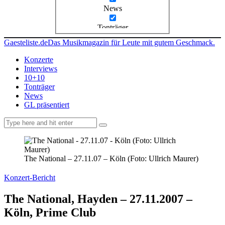
News
Tonträger
Gaesteliste.de
Das Musikmagazin für Leute mit gutem Geschmack.
Konzerte
Interviews
10+10
Tonträger
News
GL präsentiert
facebook-
instagramm
rss
1
The National – 27.11.07 – Köln (Foto: Ullrich Maurer)
Konzert-Bericht
The National, Hayden – 27.11.2007 –
Köln, Prime Club