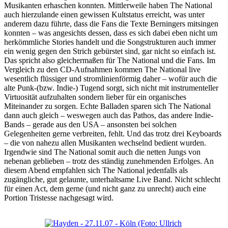
Musikanten erhaschen konnten. Mittlerweile haben The National
auch hierzulande einen gewissen Kultstatus erreicht, was unter
anderem dazu führte, dass die Fans die Texte Berningers mitsingen
konnten – was angesichts dessen, dass es sich dabei eben nicht um
herkömmliche Stories handelt und die Songstrukturen auch immer
ein wenig gegen den Strich gebürstet sind, gar nicht so einfach ist.
Das spricht also gleichermaßen für The National und die Fans. Im
Vergleich zu den CD-Aufnahmen kommen The National live
wesentlich flüssiger und stromlinienförmig daher – wofür auch die
alte Punk-(bzw. Indie-) Tugend sorgt, sich nicht mit instrumenteller
Virtuosität aufzuhalten sondern lieber für ein organisches
Miteinander zu sorgen. Echte Balladen sparen sich The National
dann auch gleich – weswegen auch das Pathos, das andere Indie-
Bands – gerade aus den USA – ansonsten bei solchen
Gelegenheiten gerne verbreiten, fehlt. Und das trotz drei Keyboards
– die von nahezu allen Musikanten wechselnd bedient wurden.
Irgendwie sind The National somit auch die netten Jungs von
nebenan geblieben – trotz des ständig zunehmenden Erfolges. An
diesem Abend empfahlen sich The National jedenfalls als
zugängliche, gut gelaunte, unterhaltsame Live Band. Nicht schlecht
für einen Act, dem gerne (und nicht ganz zu unrecht) auch eine
Portion Tristesse nachgesagt wird.