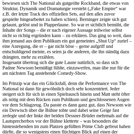
bewiesen sich The National als gutgeölte Rockband, die etwas von
Struktur, Dynamik und Dramaturgie versteht („Fake Empire“ war
z.B. der letzte Track des offiziellen Sets, auf den alles zuvor
gespielte hingearbeitet zu haben schien). Berninger zeigte sich gut
gelaunt, gelöst und in Plapperlaune. So war er sichtlich bemüht, die
Inhalte der Songs – die er nach eigener Aussage teilweise selbst
nicht so richtig ergründen kann – zu erklären. Das ging so weit, dass
ihm jemand aus dem Publikum ein gut gemeintes „Shut Up“ zurief –
eine Anregung, die er – gar nicht böse – gerne aufgriff und
entschuldigend meinte, es seien ja die anderen, die ihn ständig dazu
drängten, mehr zu erzählen.
Insgesamt übertrug sich die gute Laune natürlich, so dass sich
Padme Newsom bemüßigt fühlte, einzuwerfen, man übe nur für die
am nächsten Tag anstehende Comedy-Show.
Im Prinzip war das ein Glücksfall, denn die Performance von The
National ist dann für gewöhnlich doch sehr konzentriert. Jeder
steigert sich für sich in einen Spielrausch hinein und Matt steht öfter
als nötig mit dem Rücken zum Publikum und geschlossenen Augen
vor dem Schlagzeug. Da passte es dann ganz gut, dass Newsom wie
ein Derwisch über die Bühne tobte und dabei seine Geige fast
zerlegte und der linke der beiden Dessner-Brüder mehrmals auf die
Lautsprecherbox vor der Bühne kletterte – was besonders die
hintenstehenden im zum Platzen gefüllten Prime Club gefreut haben
dürfte, die so wenigstens einen flüchtigen Blick auf einen der