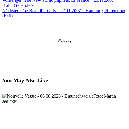
Vorheriger:
The New Pornographers, Er France – 25.11.2007 –
Facebook
to
via
Köln, Gebäude 9
clipboard
eMail
Nächster:
The Beautiful Girls – 27.11.2007 – Hamburg, Hafenklang
(Exil)
Werbung
You May Also Like