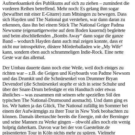
Aufmerksamkeit des Publikums auf sich zu ziehen – zumindest die
vorderen Reihen betreffend. Mehr noch: Es gelang ihm sogar
(bewaffnet mit einer E-Gitarre) zum Mitsingen zu bewegen. Dass
sich Hayden und The National gut verstehen, war dann daran zu
erkennen, dass ihn bei einem Stück The National Geiger Padma
Newsome (eigenartigerweise auf dem Boden kauernd) begleitete
und beim abschließenden „Bombs Away“ dann sogar die ganze
Band – wodurch Hayden dann auch mal zeigen konnte, dass er
nicht nur introspektive, düstere Mörderballaden wie „My Wife“
kann, sondern eben auch schrammeligen Indie-Rock. Eine nette
Geste war das allemal.
Der Umbau dauerte dann noch eine Weile, weil doch einiges zu
richten war – z.B. die Geigen und Keyboards von Padme Newsom
und das Drumkit und die Schnürsenkel von Drummer Bryan
Devendorf (die Schnürsenkel stopfte er sich in seine Schuhe und
über der Snare-Drum befestigte er ein Handtuch oder etwas
ähnliches – was zusammen mit seinem sehr speziellen Stil den
typischen The National-Drumsound ausmacht). Und dann ging es
los. Wir hatten ja das Glück, The National zufällig im Sommer bei
einem der Aufwärmgigs zu ihrer Tour in New York beobachten zu
können. Damals überraschte bereits die Energie, mit der Berninger
und seine Mannen zu Werke gingen – obwohl alles noch ein wenig
holprig daherkam. Davon war bei der von Gaesteliste.de
präsentierten Tour in Köln nichts mehr zu spüren. Vielmehr