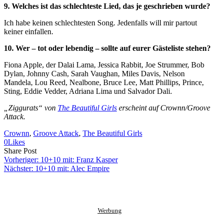
9. Welches ist das schlechteste Lied, das je geschrieben wurde?
Ich habe keinen schlechtesten Song. Jedenfalls will mir partout
keiner einfallen.
10. Wer – tot oder lebendig – sollte auf eurer Gästeliste stehen?
Fiona Apple, der Dalai Lama, Jessica Rabbit, Joe Strummer, Bob
Dylan, Johnny Cash, Sarah Vaughan, Miles Davis, Nelson
Mandela, Lou Reed, Nealbone, Bruce Lee, Matt Phillips, Prince,
Sting, Eddie Vedder, Adriana Lima und Salvador Dali.
„Ziggurats“ von
The Beautiful Girls
erscheint auf Crownn/Groove
Attack.
Crownn
, 
Groove Attack
, 
The Beautiful Girls
0
Likes
Share
Copy
Send
Share Post
on
URL
Link
Vorheriger:
10+10 mit: Franz Kasper
Facebook
to
via
Nächster:
10+10 mit: Alec Empire
clipboard
eMail
Werbung