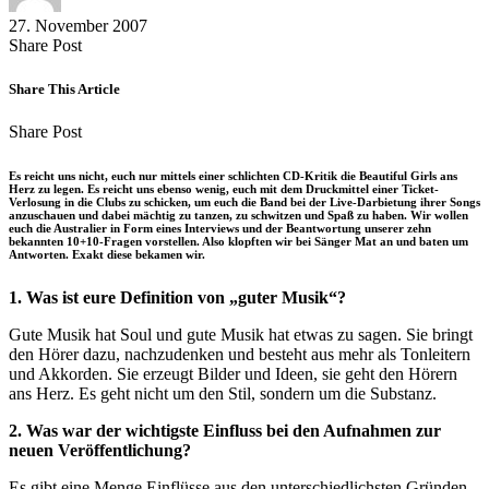
27. November 2007
Share
Copy
Send
Share Post
on
URL
Link
Facebook
to
via
Share This Article
clipboard
eMail
Share
Copy
Send
Share Post
on
URL
Link
Facebook
to
via
Es reicht uns nicht, euch nur mittels einer schlichten CD-Kritik die Beautiful Girls ans
clipboard
eMail
Herz zu legen. Es reicht uns ebenso wenig, euch mit dem Druckmittel einer Ticket-
Verlosung in die Clubs zu schicken, um euch die Band bei der Live-Darbietung ihrer Songs
anzuschauen und dabei mächtig zu tanzen, zu schwitzen und Spaß zu haben. Wir wollen
euch die Australier in Form eines Interviews und der Beantwortung unserer zehn
bekannten 10+10-Fragen vorstellen. Also klopften wir bei Sänger Mat an und baten um
Antworten. Exakt diese bekamen wir.
1. Was ist eure Definition von „guter Musik“?
Gute Musik hat Soul und gute Musik hat etwas zu sagen. Sie bringt
den Hörer dazu, nachzudenken und besteht aus mehr als Tonleitern
und Akkorden. Sie erzeugt Bilder und Ideen, sie geht den Hörern
ans Herz. Es geht nicht um den Stil, sondern um die Substanz.
2. Was war der wichtigste Einfluss bei den Aufnahmen zur
neuen Veröffentlichung?
Es gibt eine Menge Einflüsse aus den unterschiedlichsten Gründen.