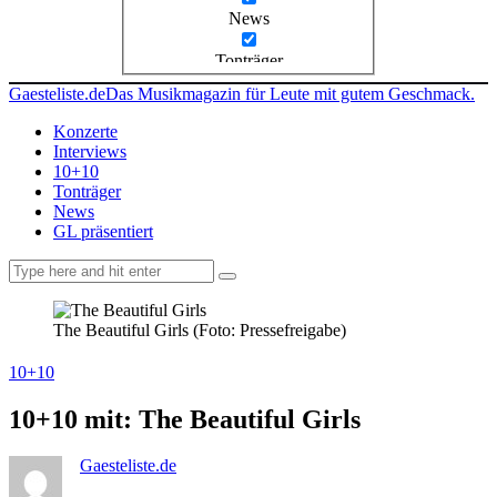
News
Tonträger
Gaesteliste.de
Das Musikmagazin für Leute mit gutem Geschmack.
Konzerte
Interviews
10+10
Tonträger
News
GL präsentiert
facebook-
instagramm
rss
1
The Beautiful Girls (Foto: Pressefreigabe)
10+10
10+10 mit: The Beautiful Girls
Gaesteliste.de