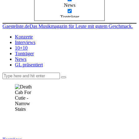
News
Tonträger
Gaesteliste.de
Das Musikmagazin für Leute mit gutem Geschmack.
Konzerte
Interviews
10+10
Tonträger
News
GL präsentiert
facebook-
instagramm
rss
1