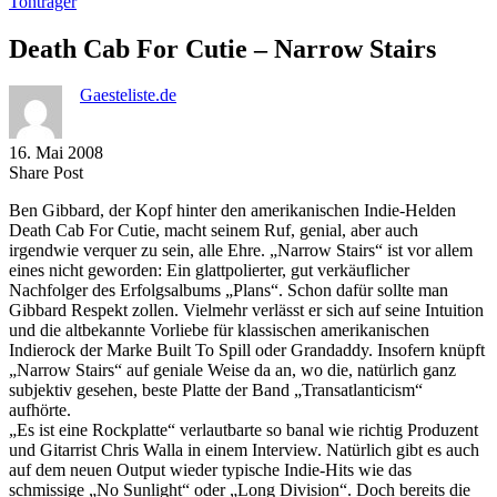
Tonträger
Death Cab For Cutie – Narrow Stairs
Gaesteliste.de
16. Mai 2008
Share
Copy
Send
Share Post
on
URL
Link
Ben Gibbard, der Kopf hinter den amerikanischen Indie-Helden
Facebook
to
via
Death Cab For Cutie, macht seinem Ruf, genial, aber auch
clipboard
eMail
irgendwie verquer zu sein, alle Ehre. „Narrow Stairs“ ist vor allem
eines nicht geworden: Ein glattpolierter, gut verkäuflicher
Nachfolger des Erfolgsalbums „Plans“. Schon dafür sollte man
Gibbard Respekt zollen. Vielmehr verlässt er sich auf seine Intuition
und die altbekannte Vorliebe für klassischen amerikanischen
Indierock der Marke Built To Spill oder Grandaddy. Insofern knüpft
„Narrow Stairs“ auf geniale Weise da an, wo die, natürlich ganz
subjektiv gesehen, beste Platte der Band „Transatlanticism“
aufhörte.
„Es ist eine Rockplatte“ verlautbarte so banal wie richtig Produzent
und Gitarrist Chris Walla in einem Interview. Natürlich gibt es auch
auf dem neuen Output wieder typische Indie-Hits wie das
schmissige „No Sunlight“ oder „Long Division“. Doch bereits die