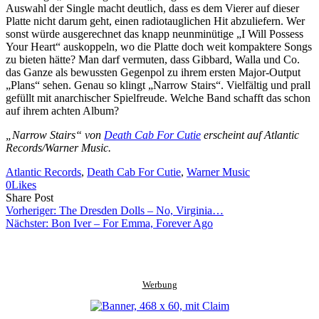
Auswahl der Single macht deutlich, dass es dem Vierer auf dieser
Platte nicht darum geht, einen radiotauglichen Hit abzuliefern. Wer
sonst würde ausgerechnet das knapp neunminütige „I Will Possess
Your Heart“ auskoppeln, wo die Platte doch weit kompaktere Songs
zu bieten hätte? Man darf vermuten, dass Gibbard, Walla und Co.
das Ganze als bewussten Gegenpol zu ihrem ersten Major-Output
„Plans“ sehen. Genau so klingt „Narrow Stairs“. Vielfältig und prall
gefüllt mit anarchischer Spielfreude. Welche Band schafft das schon
auf ihrem achten Album?
„Narrow Stairs“ von
Death Cab For Cutie
erscheint auf Atlantic
Records/Warner Music.
Atlantic Records
, 
Death Cab For Cutie
, 
Warner Music
0
Likes
Share
Copy
Send
Share Post
on
URL
Link
Vorheriger:
The Dresden Dolls – No, Virginia…
Facebook
to
via
Nächster:
Bon Iver – For Emma, Forever Ago
clipboard
eMail
Werbung