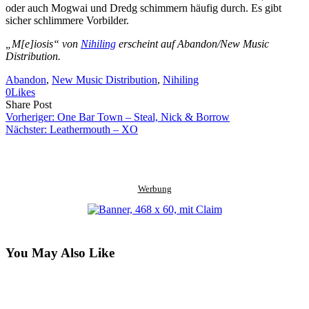
oder auch Mogwai und Dredg schimmern häufig durch. Es gibt
sicher schlimmere Vorbilder.
„M[e]iosis“ von
Nihiling
erscheint auf Abandon/New Music
Distribution.
Abandon
, 
New Music Distribution
, 
Nihiling
0
Likes
Share
Copy
Send
Share Post
on
URL
Link
Vorheriger:
One Bar Town – Steal, Nick & Borrow
Facebook
to
via
Nächster:
Leathermouth – XO
clipboard
eMail
Werbung
You May Also Like