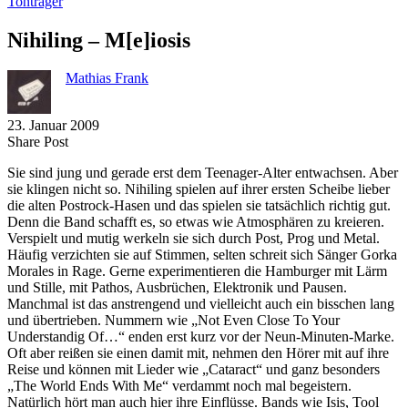
Tonträger
Nihiling – M[e]iosis
Mathias Frank
23. Januar 2009
Share
Copy
Send
Share Post
on
URL
Link
Sie sind jung und gerade erst dem Teenager-Alter entwachsen. Aber
Facebook
to
via
sie klingen nicht so. Nihiling spielen auf ihrer ersten Scheibe lieber
clipboard
eMail
die alten Postrock-Hasen und das spielen sie tatsächlich richtig gut.
Denn die Band schafft es, so etwas wie Atmosphären zu kreieren.
Verspielt und mutig werkeln sie sich durch Post, Prog und Metal.
Häufig verzichten sie auf Stimmen, selten schreit sich Sänger Gorka
Morales in Rage. Gerne experimentieren die Hamburger mit Lärm
und Stille, mit Pathos, Ausbrüchen, Elektronik und Pausen.
Manchmal ist das anstrengend und vielleicht auch ein bisschen lang
und übertrieben. Nummern wie „Not Even Close To Your
Understandig Of…“ enden erst kurz vor der Neun-Minuten-Marke.
Oft aber reißen sie einen damit mit, nehmen den Hörer mit auf ihre
Reise und können mit Lieder wie „Cataract“ und ganz besonders
„The World Ends With Me“ verdammt noch mal begeistern.
Natürlich hört man auch hier ihre Einflüsse. Bands wie Isis, Tool