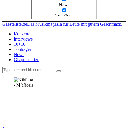
News
Tonträger
Gaesteliste.de
Das Musikmagazin für Leute mit gutem Geschmack.
Konzerte
Interviews
10+10
Tonträger
News
GL präsentiert
facebook-
instagramm
rss
1