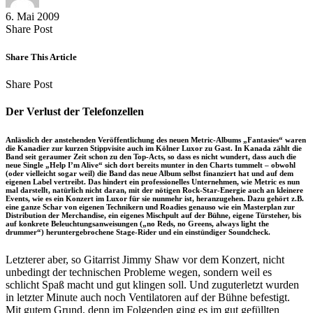
6. Mai 2009
Share
Copy
Send
Share Post
on
URL
Link
Facebook
to
via
Share This Article
clipboard
eMail
Share
Copy
Send
Share Post
on
URL
Link
Facebook
to
via
Der Verlust der Telefonzellen
clipboard
eMail
Anlässlich der anstehenden Veröffentlichung des neuen Metric-Albums „Fantasies“ waren
die Kanadier zur kurzen Stippvisite auch im Kölner Luxor zu Gast. In Kanada zählt die
Band seit geraumer Zeit schon zu den Top-Acts, so dass es nicht wundert, dass auch die
neue Single „Help I’m Alive“ sich dort bereits munter in den Charts tummelt – obwohl
(oder vielleicht sogar weil) die Band das neue Album selbst finanziert hat und auf dem
eigenen Label vertreibt. Das hindert ein professionelles Unternehmen, wie Metric es nun
mal darstellt, natürlich nicht daran, mit der nötigen Rock-Star-Energie auch an kleinere
Events, wie es ein Konzert im Luxor für sie nunmehr ist, heranzugehen. Dazu gehört z.B.
eine ganze Schar von eigenen Technikern und Roadies genauso wie ein Masterplan zur
Distribution der Merchandise, ein eigenes Mischpult auf der Bühne, eigene Türsteher, bis
auf konkrete Beleuchtungsanweisungen („no Reds, no Greens, always light the
drummer“) heruntergebrochene Stage-Rider und ein einstündiger Soundcheck.
Letzterer aber, so Gitarrist Jimmy Shaw vor dem Konzert, nicht
unbedingt der technischen Probleme wegen, sondern weil es
schlicht Spaß macht und gut klingen soll. Und zuguterletzt wurden
in letzter Minute auch noch Ventilatoren auf der Bühne befestigt.
Mit gutem Grund, denn im Folgenden ging es im gut gefüllten