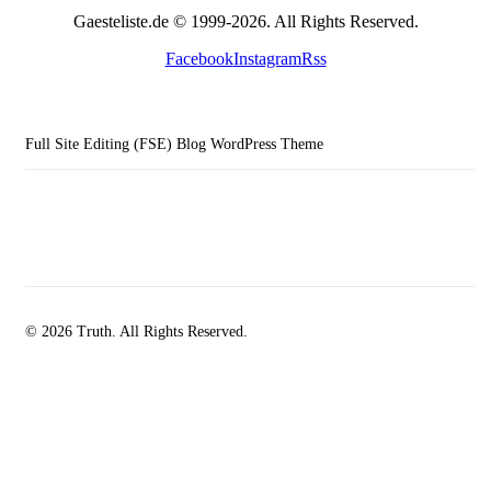
Gaesteliste.de © 1999-2026. All Rights Reserved.
Facebook
Instagram
Rss
Full Site Editing (FSE) Blog WordPress Theme
© 2026 Truth. All Rights Reserved.
facebook-
instagramm
rss
1