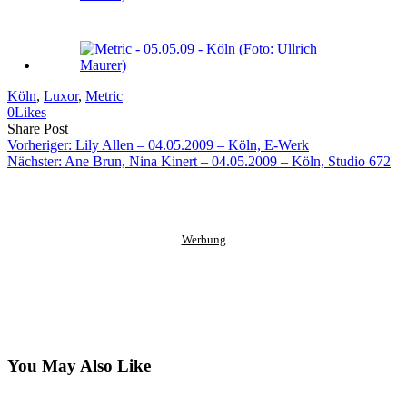
Köln
, 
Luxor
, 
Metric
0
Likes
Share
Copy
Send
Share Post
on
URL
Link
Vorheriger:
Lily Allen – 04.05.2009 – Köln, E-Werk
Facebook
to
via
Nächster:
Ane Brun, Nina Kinert – 04.05.2009 – Köln, Studio 672
clipboard
eMail
Werbung
You May Also Like