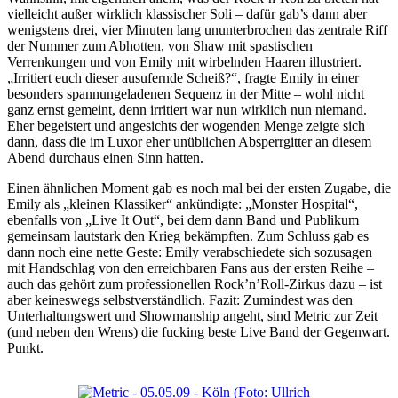
vielleicht außer wirklich klassischer Soli – dafür gab’s dann aber
wenigstens drei, vier Minuten lang ununterbrochen das zentrale Riff
der Nummer zum Abhotten, von Shaw mit spastischen
Verrenkungen und von Emily mit wirbelnden Haaren illustriert.
„Irritiert euch dieser ausufernde Scheiß?“, fragte Emily in einer
besonders spannungeladenen Sequenz in der Mitte – wohl nicht
ganz ernst gemeint, denn irritiert war nun wirklich nun niemand.
Eher begeistert und angesichts der wogenden Menge zeigte sich
dann, dass die im Luxor eher unüblichen Absperrgitter an diesem
Abend durchaus einen Sinn hatten.
Einen ähnlichen Moment gab es noch mal bei der ersten Zugabe, die
Emily als „kleinen Klassiker“ ankündigte: „Monster Hospital“,
ebenfalls von „Live It Out“, bei dem dann Band und Publikum
gemeinsam lautstark den Krieg bekämpften. Zum Schluss gab es
dann noch eine nette Geste: Emily verabschiedete sich sozusagen
mit Handschlag von den erreichbaren Fans aus der ersten Reihe –
auch das gehört zum professionellen Rock’n’Roll-Zirkus dazu – ist
aber keineswegs selbstverständlich. Fazit: Zumindest was den
Unterhaltungswert und Showmanship angeht, sind Metric zur Zeit
(und neben den Wrens) die fucking beste Live Band der Gegenwart.
Punkt.