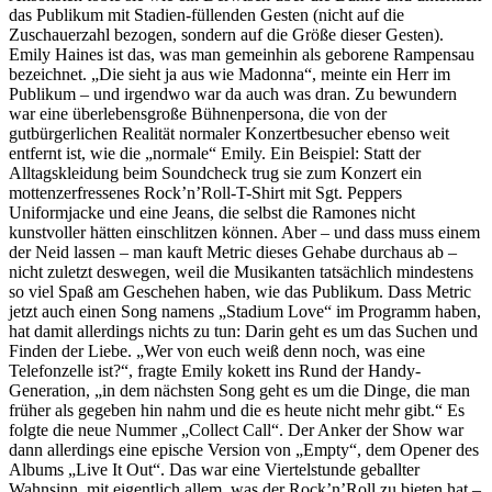
das Publikum mit Stadien-füllenden Gesten (nicht auf die
Zuschauerzahl bezogen, sondern auf die Größe dieser Gesten).
Emily Haines ist das, was man gemeinhin als geborene Rampensau
bezeichnet. „Die sieht ja aus wie Madonna“, meinte ein Herr im
Publikum – und irgendwo war da auch was dran. Zu bewundern
war eine überlebensgroße Bühnenpersona, die von der
gutbürgerlichen Realität normaler Konzertbesucher ebenso weit
entfernt ist, wie die „normale“ Emily. Ein Beispiel: Statt der
Alltagskleidung beim Soundcheck trug sie zum Konzert ein
mottenzerfressenes Rock’n’Roll-T-Shirt mit Sgt. Peppers
Uniformjacke und eine Jeans, die selbst die Ramones nicht
kunstvoller hätten einschlitzen können. Aber – und dass muss einem
der Neid lassen – man kauft Metric dieses Gehabe durchaus ab –
nicht zuletzt deswegen, weil die Musikanten tatsächlich mindestens
so viel Spaß am Geschehen haben, wie das Publikum. Dass Metric
jetzt auch einen Song namens „Stadium Love“ im Programm haben,
hat damit allerdings nichts zu tun: Darin geht es um das Suchen und
Finden der Liebe. „Wer von euch weiß denn noch, was eine
Telefonzelle ist?“, fragte Emily kokett ins Rund der Handy-
Generation, „in dem nächsten Song geht es um die Dinge, die man
früher als gegeben hin nahm und die es heute nicht mehr gibt.“ Es
folgte die neue Nummer „Collect Call“. Der Anker der Show war
dann allerdings eine epische Version von „Empty“, dem Opener des
Albums „Live It Out“. Das war eine Viertelstunde geballter
Wahnsinn, mit eigentlich allem, was der Rock’n’Roll zu bieten hat –