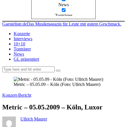
News
Tonträger
Gaesteliste.de
Das Musikmagazin für Leute mit gutem Geschmack.
Konzerte
Interviews
10+10
Tonträger
News
GL präsentiert
facebook-
instagramm
rss
1
Metric – 05.05.09 – Köln (Foto: Ullrich Maurer)
Konzert-Bericht
Metric – 05.05.2009 – Köln, Luxor
Ullrich Maurer