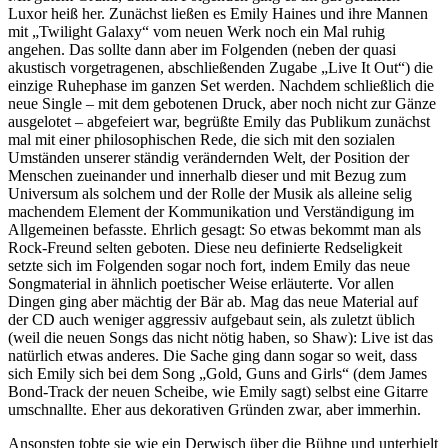
Luxor heiß her. Zunächst ließen es Emily Haines und ihre Mannen
mit „Twilight Galaxy“ vom neuen Werk noch ein Mal ruhig
angehen. Das sollte dann aber im Folgenden (neben der quasi
akustisch vorgetragenen, abschließenden Zugabe „Live It Out“) die
einzige Ruhephase im ganzen Set werden. Nachdem schließlich die
neue Single – mit dem gebotenen Druck, aber noch nicht zur Gänze
ausgelotet – abgefeiert war, begrüßte Emily das Publikum zunächst
mal mit einer philosophischen Rede, die sich mit den sozialen
Umständen unserer ständig verändernden Welt, der Position der
Menschen zueinander und innerhalb dieser und mit Bezug zum
Universum als solchem und der Rolle der Musik als alleine selig
machendem Element der Kommunikation und Verständigung im
Allgemeinen befasste. Ehrlich gesagt: So etwas bekommt man als
Rock-Freund selten geboten. Diese neu definierte Redseligkeit
setzte sich im Folgenden sogar noch fort, indem Emily das neue
Songmaterial in ähnlich poetischer Weise erläuterte. Vor allen
Dingen ging aber mächtig der Bär ab. Mag das neue Material auf
der CD auch weniger aggressiv aufgebaut sein, als zuletzt üblich
(weil die neuen Songs das nicht nötig haben, so Shaw): Live ist das
natürlich etwas anderes. Die Sache ging dann sogar so weit, dass
sich Emily sich bei dem Song „Gold, Guns and Girls“ (dem James
Bond-Track der neuen Scheibe, wie Emily sagt) selbst eine Gitarre
umschnallte. Eher aus dekorativen Gründen zwar, aber immerhin.
Ansonsten tobte sie wie ein Derwisch über die Bühne und unterhielt