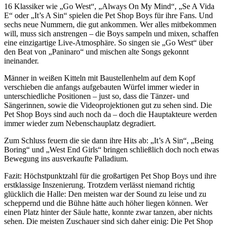
16 Klassiker wie „Go West“, „Always On My Mind“, „Se A Vida
E“ oder „It’s A Sin“ spielen die Pet Shop Boys für ihre Fans. Und
sechs neue Nummern, die gut ankommen. Wer alles mitbekommen
will, muss sich anstrengen – die Boys sampeln und mixen, schaffen
eine einzigartige Live-Atmosphäre. So singen sie „Go West“ über
den Beat von „Paninaro“ und mischen alte Songs gekonnt
ineinander.
Männer in weißen Kitteln mit Baustellenhelm auf dem Kopf
verschieben die anfangs aufgebauten Würfel immer wieder in
unterschiedliche Positionen – just so, dass die Tänzer- und
Sängerinnen, sowie die Videoprojektionen gut zu sehen sind. Die
Pet Shop Boys sind auch noch da – doch die Hauptakteure werden
immer wieder zum Nebenschauplatz degradiert.
Zum Schluss feuern die sie dann ihre Hits ab: „It’s A Sin“, „Being
Boring“ und „West End Girls“ bringen schließlich doch noch etwas
Bewegung ins ausverkaufte Palladium.
Fazit: Höchstpunktzahl für die großartigen Pet Shop Boys und ihre
erstklassige Inszenierung. Trotzdem verlässt niemand richtig
glücklich die Halle: Den meisten war der Sound zu leise und zu
scheppernd und die Bühne hätte auch höher liegen können. Wer
einen Platz hinter der Säule hatte, konnte zwar tanzen, aber nichts
sehen. Die meisten Zuschauer sind sich daher einig: Die Pet Shop