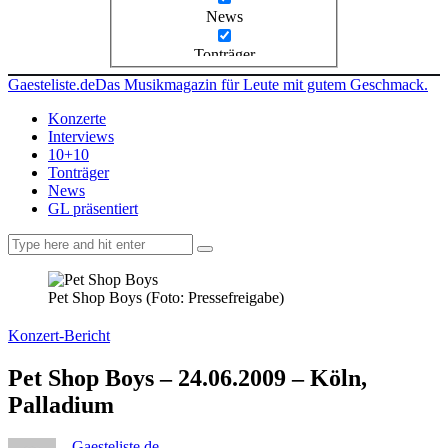
News
Tonträger
Gaesteliste.de
Das Musikmagazin für Leute mit gutem Geschmack.
Konzerte
Interviews
10+10
Tonträger
News
GL präsentiert
facebook-
instagramm
rss
1
Pet Shop Boys (Foto: Pressefreigabe)
Konzert-Bericht
Pet Shop Boys – 24.06.2009 – Köln,
Palladium
Gaesteliste.de