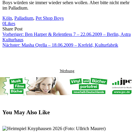
Boys würden sie immer wieder sehen wollen. Aber bitte nicht mehr
im Palladium.
Köln
, 
Palladium
, 
Pet Shop Boys
0
Likes
Share
Copy
Send
Share Post
on
URL
Link
Vorheriger:
Ben Harper & Relentless 7 – 22.06.2009 – Berlin, Astra
Facebook
to
via
Kulturhaus
clipboard
eMail
Nächster:
Masha Qrella – 18.06.2009 – Krefeld, Kulturfabrik
Werbung
You May Also Like