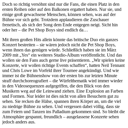
Doch so richtig versöhnt sind nur die Fans, die einen Platz in den
ersten Reihen oder auf den Balkonen ergattert haben. Nur sie, und
einige groß gewachsene Menschen, können sehen, was auf der
Bühne vor sich geht. Trotzdem applaudieren die Zuschauer
frenetisch, als sich der Song dem Ende entgegen neigt. Sicht hin
oder her – die Pet Shop Boys sind endlich da…
Mit ihren großen Hits allein könnte das britische Duo ein ganzes
Konzert bestreiten – sie wären jedoch nicht die Pet Shop Boys,
wenn ihnen das genügen würde. Schließlich haben sie im März
2009 mit „Yes“ ein weiteres Studio-Album veröffentlicht. Und das
wollen sie den Fans auch gerne live präsentieren. „Wir spielen keine
Konzerte, wir wollen richtige Events schaffen“, hatten Neil Tennant
und Chris Lowe im Vorfeld ihrer Tournee angekündigt. Und wie
immer ist die Bühnenshow von der ersten bis zur letzten Minute
straff durchchoreografiert – die Würfelthematik wird immer wieder
in den Videosequenzen aufgegriffen, die den Blick von den
Musikern weg auf die Leinwand ziehen. Eine Explosion an Farben
und Formen. Nur leider ist dies nicht von allen Besuchern gut zu
sehen. Sie recken die Hälse, spannen ihren Körper an, um die viel
zu niedrige Bühne zu sehen. Und vergessen dabei völlig, dass sie
zum Feiern und Tanzen ins Palladium gekommen sind. So bleibt die
Atmosphäre gespannt, freundlich – ausgelassene Konzerte sehen
jedoch anders aus.