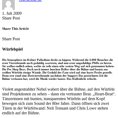
1. Juli 2009
Share
Copy
Send
Share Post
on
URL
Link
Facebook
to
via
Share This Article
clipboard
eMail
Share
Copy
Send
Share Post
on
URL
Link
Facebook
to
via
Würfelspiel
clipboard
eMail
Die Atmosphäre im Kölner Palladium droht zu kippen. Während die 4.000 Besucher die
erste Viertelstunde noch geduldig warteten, sind nun erste ungeduldige Pfiffe zu hören.
Sie wollen endlich sehen, wofür sie teils einen sehr weiten Weg auf sich genommen haben:
Die Pet Shop Boys. Doch noch immer huschen Helfer über die Bühne und bauen aus
weißen Würfeln riesige Wände. Die Geduld der Fans wird auf eine harte Probe gestellt.
Denn erst rund eine Dreiviertelstunde nachdem der Support Das gezeichnete Ich die
Bühne verlassen hat, wird die Musik wieder lauter. Das Hallenlicht erlischt.
Violett angestrahlter Nebel wabert über die Bühne, auf den Würfeln
sind Projektionen zu sehen – dann ein vertrauter Beat. „Heart-Beat“.
Tänzerinnen mit bunten, transparenten Würfeln auf dem Kopf
bewegen sich zum Sound der 80er Jahre. Dann öffnen sich zwei
Türen in der Würfelwand: Neil Tennant und Chris Lowe stehen
endlich auf der Bühne.