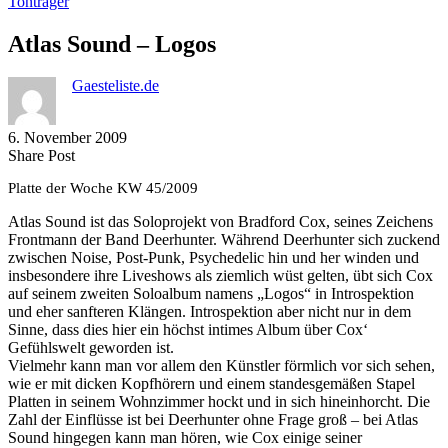
Tonträger
Atlas Sound – Logos
Gaesteliste.de
6. November 2009
Share
Copy
Send
Share Post
on
URL
Link
Platte der Woche KW 45/2009
Facebook
to
via
clipboard
eMail
Atlas Sound ist das Soloprojekt von Bradford Cox, seines Zeichens
Frontmann der Band Deerhunter. Während Deerhunter sich zuckend
zwischen Noise, Post-Punk, Psychedelic hin und her winden und
insbesondere ihre Liveshows als ziemlich wüst gelten, übt sich Cox
auf seinem zweiten Soloalbum namens „Logos“ in Introspektion
und eher sanfteren Klängen. Introspektion aber nicht nur in dem
Sinne, dass dies hier ein höchst intimes Album über Cox‘
Gefühlswelt geworden ist.
Vielmehr kann man vor allem den Künstler förmlich vor sich sehen,
wie er mit dicken Kopfhörern und einem standesgemäßen Stapel
Platten in seinem Wohnzimmer hockt und in sich hineinhorcht. Die
Zahl der Einflüsse ist bei Deerhunter ohne Frage groß – bei Atlas
Sound hingegen kann man hören, wie Cox einige seiner