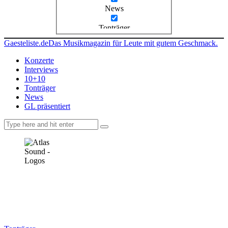
News
Tonträger
Gaesteliste.de
Das Musikmagazin für Leute mit gutem Geschmack.
Konzerte
Interviews
10+10
Tonträger
News
GL präsentiert
facebook-
instagramm
rss
1