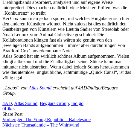
Lieblingsbands absorbiert, analysiert und auf eigene Weise
interpretiert. Dies machen natürlich viele Musiker: Prüfen, was die
„Konkurrenz“ so treibt.
Bei Cox kann man jedoch spüren, mit welcher Hingabe er sich hier
den anderen Künstlern widmet. Nicht zuletzt ist dies natürlich den
Gastbeiträgen von Künstlern wie Lætitia Sadier von Stereolab oder
Noah Lennox vom Animal Collective geschuldet: Die
Kollaborationen klingen fast als wären sie genuin von den
jeweiligen Bands aufgenommen – immer aber durchdrungen von
Bradford Cox‘ unverkennbarer Note.
Atlas Sound hat ein wirklich schönes Album aufgenommen. Vielen
klingt altbekannt und die Zitathaftigkeit seiner Stücke kann man
mitunter nicht abstreiten. Wenn dabei jedoch Songs herauskommen
wie das atemlose, unglaubliche, achtminütige „Quick Canal“, ist das
völlig egal.
„Logos“ von
Atlas Sound
erscheint auf 4AD/Indigo/Beggars
Group.
4AD
, 
Atlas Sound
, 
Beggars Group
, 
Indigo
0
Likes
Share
Copy
Send
Share Post
on
URL
Link
Vorheriger:
The Young Republic – Balletesque
Facebook
to
via
Nächster:
Transatlantic – The Whirlwind
clipboard
eMail