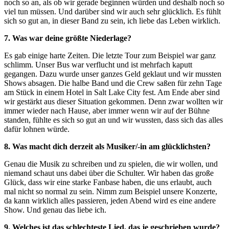
noch so an, als ob wir gerade beginnen würden und deshalb noch so
viel tun müssen. Und darüber sind wir auch sehr glücklich. Es fühlt
sich so gut an, in dieser Band zu sein, ich liebe das Leben wirklich.
7. Was war deine größte Niederlage?
Es gab einige harte Zeiten. Die letzte Tour zum Beispiel war ganz
schlimm. Unser Bus war verflucht und ist mehrfach kaputt
gegangen. Dazu wurde unser ganzes Geld geklaut und wir mussten
Shows absagen. Die halbe Band und die Crew saßen für zehn Tage
am Stück in einem Hotel in Salt Lake City fest. Am Ende aber sind
wir gestärkt aus dieser Situation gekommen. Denn zwar wollten wir
immer wieder nach Hause, aber immer wenn wir auf der Bühne
standen, fühlte es sich so gut an und wir wussten, dass sich das alles
dafür lohnen würde.
8. Was macht dich derzeit als Musiker/-in am glücklichsten?
Genau die Musik zu schreiben und zu spielen, die wir wollen, und
niemand schaut uns dabei über die Schulter. Wir haben das große
Glück, dass wir eine starke Fanbase haben, die uns erlaubt, auch
mal nicht so normal zu sein. Nimm zum Beispiel unsere Konzerte,
da kann wirklich alles passieren, jeden Abend wird es eine andere
Show. Und genau das liebe ich.
9. Welches ist das schlechteste Lied, das je geschrieben wurde?