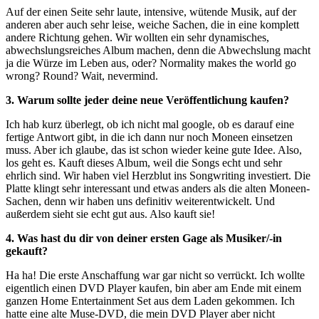
Auf der einen Seite sehr laute, intensive, wütende Musik, auf der
anderen aber auch sehr leise, weiche Sachen, die in eine komplett
andere Richtung gehen. Wir wollten ein sehr dynamisches,
abwechslungsreiches Album machen, denn die Abwechslung macht
ja die Würze im Leben aus, oder? Normality makes the world go
wrong? Round? Wait, nevermind.
3. Warum sollte jeder deine neue Veröffentlichung kaufen?
Ich hab kurz überlegt, ob ich nicht mal google, ob es darauf eine
fertige Antwort gibt, in die ich dann nur noch Moneen einsetzen
muss. Aber ich glaube, das ist schon wieder keine gute Idee. Also,
los geht es. Kauft dieses Album, weil die Songs echt und sehr
ehrlich sind. Wir haben viel Herzblut ins Songwriting investiert. Die
Platte klingt sehr interessant und etwas anders als die alten Moneen-
Sachen, denn wir haben uns definitiv weiterentwickelt. Und
außerdem sieht sie echt gut aus. Also kauft sie!
4. Was hast du dir von deiner ersten Gage als Musiker/-in
gekauft?
Ha ha! Die erste Anschaffung war gar nicht so verrückt. Ich wollte
eigentlich einen DVD Player kaufen, bin aber am Ende mit einem
ganzen Home Entertainment Set aus dem Laden gekommen. Ich
hatte eine alte Muse-DVD, die mein DVD Player aber nicht