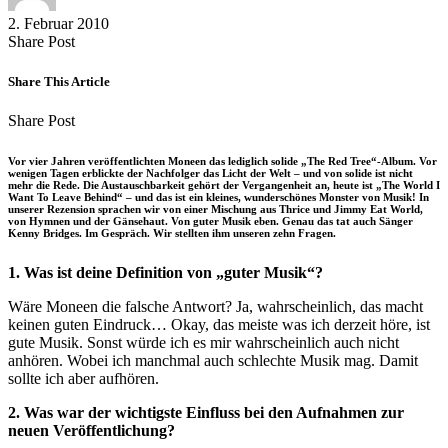
2. Februar 2010
Share
Copy
Send
Share Post
on
URL
Link
Facebook
to
via
Share This Article
clipboard
eMail
Share
Copy
Send
Share Post
on
URL
Link
Facebook
to
via
Vor vier Jahren veröffentlichten Moneen das lediglich solide „The Red Tree“-Album. Vor
clipboard
eMail
wenigen Tagen erblickte der Nachfolger das Licht der Welt – und von solide ist nicht
mehr die Rede. Die Austauschbarkeit gehört der Vergangenheit an, heute ist „The World I
Want To Leave Behind“ – und das ist ein kleines, wunderschönes Monster von Musik! In
unserer Rezension sprachen wir von einer Mischung aus Thrice und Jimmy Eat World,
von Hymnen und der Gänsehaut. Von guter Musik eben. Genau das tat auch Sänger
Kenny Bridges. Im Gespräch. Wir stellten ihm unseren zehn Fragen.
1. Was ist deine Definition von „guter Musik“?
Wäre Moneen die falsche Antwort? Ja, wahrscheinlich, das macht
keinen guten Eindruck… Okay, das meiste was ich derzeit höre, ist
gute Musik. Sonst würde ich es mir wahrscheinlich auch nicht
anhören. Wobei ich manchmal auch schlechte Musik mag. Damit
sollte ich aber aufhören.
2. Was war der wichtigste Einfluss bei den Aufnahmen zur
neuen Veröffentlichung?