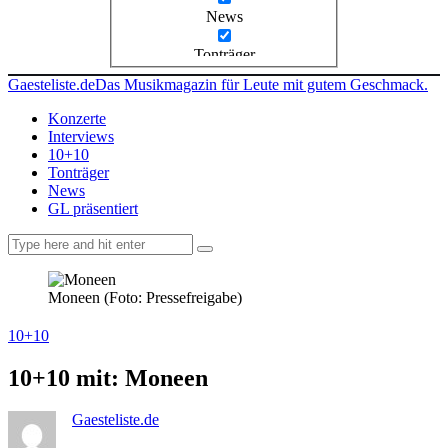
News
Tonträger
Gaesteliste.de
Das Musikmagazin für Leute mit gutem Geschmack.
Konzerte
Interviews
10+10
Tonträger
News
GL präsentiert
facebook-
instagramm
rss
1
Moneen (Foto: Pressefreigabe)
10+10
10+10 mit: Moneen
Gaesteliste.de