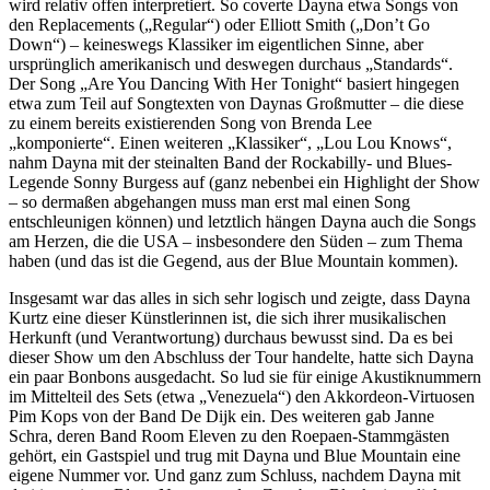
wird relativ offen interpretiert. So coverte Dayna etwa Songs von
den Replacements („Regular“) oder Elliott Smith („Don’t Go
Down“) – keineswegs Klassiker im eigentlichen Sinne, aber
ursprünglich amerikanisch und deswegen durchaus „Standards“.
Der Song „Are You Dancing With Her Tonight“ basiert hingegen
etwa zum Teil auf Songtexten von Daynas Großmutter – die diese
zu einem bereits existierenden Song von Brenda Lee
„komponierte“. Einen weiteren „Klassiker“, „Lou Lou Knows“,
nahm Dayna mit der steinalten Band der Rockabilly- und Blues-
Legende Sonny Burgess auf (ganz nebenbei ein Highlight der Show
– so dermaßen abgehangen muss man erst mal einen Song
entschleunigen können) und letztlich hängen Dayna auch die Songs
am Herzen, die die USA – insbesondere den Süden – zum Thema
haben (und das ist die Gegend, aus der Blue Mountain kommen).
Insgesamt war das alles in sich sehr logisch und zeigte, dass Dayna
Kurtz eine dieser Künstlerinnen ist, die sich ihrer musikalischen
Herkunft (und Verantwortung) durchaus bewusst sind. Da es bei
dieser Show um den Abschluss der Tour handelte, hatte sich Dayna
ein paar Bonbons ausgedacht. So lud sie für einige Akustiknummern
im Mittelteil des Sets (etwa „Venezuela“) den Akkordeon-Virtuosen
Pim Kops von der Band De Dijk ein. Des weiteren gab Janne
Schra, deren Band Room Eleven zu den Roepaen-Stammgästen
gehört, ein Gastspiel und trug mit Dayna und Blue Mountain eine
eigene Nummer vor. Und ganz zum Schluss, nachdem Dayna mit