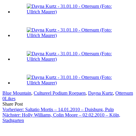
Blue Mountain
, 
Cultureel Podium Roepaen
, 
Dayna Kurtz
, 
Ottersum
0
Likes
Share
Copy
Send
Share Post
on
URL
Link
Vorheriger:
Saltatio Mortis – 14.01.2010 – Duisburg, Pulp
Facebook
to
via
Nächster:
Holly Williams, Colin Moore – 02.02.2010 – Köln,
clipboard
eMail
Stadtgarten