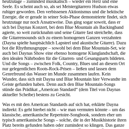
heutzutage – zumindest musikalisch – wieder ein Herz und eine
Seele. Es scheint auch so, als sei Meistergitarrero Hudson etwas
ruhiger geworden. Den verbissenen Aktionismus und die hektische
Energie, die er gerade in seiner Solo-Phase demonstrierte findet, sich
heutzutage nur noch Ansatzweise. Das ging sogar soweit, dass er
sich bei Daynas Konzert, bei dem Blue Mountain als Backingband
agierte, so weit zurücknahm und seine Gitarre fast streichelte, dass
die Gitarrensounds sich zu einem homogenen Ganzen verzahnten
(Dayna spielte hauptsächlich Lapsteel und akustische Gitarre). Dazu
bot die Rhythmusgruppe – sowohl bei dem Blue Mountain-Set, wie
auch bei Daynas Show eine ebenso homogene Klanglandschaft, die
den idealen Nährboden für die Gitarren- und Gesangsparts bildeten.
Und die Songs – zwischen Folk, Country, Blues und an diesem Ort
nur gelegentlichen Roots-Rock-Prisen – ließen und lassen dem
Genrefreund das Wasser im Munde zusammen laufen. Kein
Wunder, dass sich mit Dayna und Blue Mountain hier Verwandte im
Geiste gefunden haben. Denn auch den Blue Mountain-Songs
stünde das Prädikat „American Standard“ (dem Titel von Daynas
aktueller Scheibe) bestens zu Gesicht.
Was es mit den American Standards auf sich hat, erklärte Dayna
indirekt: Es geht hierbei nicht – wie man vermuten könnte – um das
klassische, amerikanische Repertoire-Songbook, sondern eher um
typisch amerikanische Songs – solche, die in der Musikhistorie ihren
Platz bereits gefunden haben oder zumindest so klingen. Das ganze