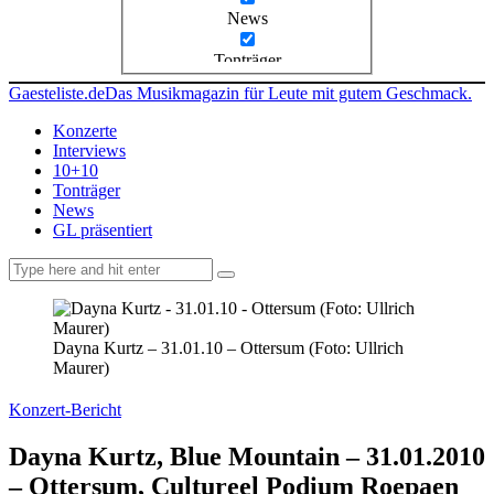
News
Tonträger
Gaesteliste.de
Das Musikmagazin für Leute mit gutem Geschmack.
Konzerte
Interviews
10+10
Tonträger
News
GL präsentiert
facebook-
instagramm
rss
1
Dayna Kurtz – 31.01.10 – Ottersum (Foto: Ullrich
Maurer)
Konzert-Bericht
Dayna Kurtz, Blue Mountain – 31.01.2010
– Ottersum, Cultureel Podium Roepaen