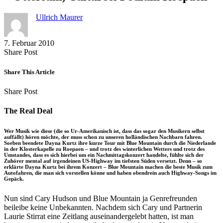
Ullrich Maurer
7. Februar 2010
Share
Copy
Send
Share Post
on
URL
Link
Facebook
to
via
Share This Article
clipboard
eMail
Share
Copy
Send
Share Post
on
URL
Link
Facebook
to
via
The Real Deal
clipboard
eMail
Wer Musik wie diese (die so Ur-Amerikanisch ist, dass das sogar den Musikern selbst
auffällt) hören möchte, der muss schon zu unseren holländischen Nachbarn fahren.
Soeben beendete Dayna Kurtz ihre kurze Tour mit Blue Mountain durch die Niederlande
in der Klosterkapelle zu Roepaen – und trotz des winterlichen Wetters und trotz des
Umstandes, dass es sich hierbei um ein Nachmittagskonzert handelte, fühlte sich der
Zuhörer mental auf irgendeinen US-Highway im tiefsten Süden versetzt. Denn – so
erklärte Dayna Kurtz bei ihrem Konzert – Blue Mountain machen die beste Musik zum
Autofahren, die man sich vorstellen könne und haben obendrein auch Highway-Songs im
Gepäck.
Nun sind Cary Hudson und Blue Mountain ja Genrefreunden
beileibe keine Unbekannten. Nachdem sich Cary und Partnerin
Laurie Stirrat eine Zeitlang auseinandergelebt hatten, ist man