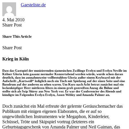
Gaesteliste.de
4. Mai 2010
Share
Copy
Send
Share Post
on
URL
Link
Facebook
to
via
Share This Article
clipboard
eMail
Share
Copy
Send
Share Post
on
URL
Link
Facebook
to
via
Krieg in Köln
clipboard
eMail
Dass das Gastspiel der musizierenden siamesischen Zwillinge Evelyn und Evelyn Neville im
Kölner Gloria kein gaaanz normaler Konzertabend werden würde, wurde schon daran
deutlich, dass im ausnahmsweise vollbestuhlten Gloria außer einem Keyboard mit der
Aufschrift „Kurtweill“ lediglich noch ein Tisch mit Spielzeug auf der einen Seite und eine
Bassdrum auf der anderen zu sehen waren. Um Kurz nach Acht betrat zunächst mal ein
lockenköpfiger Herr mittleren Alters in einem grob gestreiften Anzug die Bühne und
stellte sich als Sxip Shirey aus New York vor. Er war der Conferencier des Abends und
kündigte im Folgenden Evelyn Evelyn, Jason Webley und Amanda Palmer an.
Doch zunächst ein Mal erfreute der gelernte Geräuschemacher das
Publikum mit einigen eigenen Elaboraten, die er auf so
ungewöhnlichen Instrumenten wie Megaphon, Kinderleier,
Schüssel, Tröte und Skipspiel vortrug (letzteres ein
Geburtstagsgeschenk von Amanda Palmer und Neil Gaiman, das