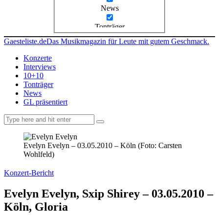
News
Tonträger
Gaesteliste.de
Das Musikmagazin für Leute mit gutem Geschmack.
Konzerte
Interviews
10+10
Tonträger
News
GL präsentiert
facebook-
instagramm
rss
1
Evelyn Evelyn – 03.05.2010 – Köln (Foto: Carsten
Wohlfeld)
Konzert-Bericht
Evelyn Evelyn, Sxip Shirey – 03.05.2010 –
Köln, Gloria