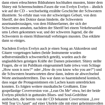
dann einen erleuchteten Bildrahmen hochhalten mussten, hinter dem
Shirey mit Scherenschnitten-Faxen die von Evelyn Evelyn – ähnlich
wie auf der CD – wechselseitig erzählte Geschichte der Schwestern
illustrierte. So erfuhr man von der schwierigen Geburt, von dem
Sheriff, der den Doktor daran hinderte, die Schwestern
auseinanderzusägen, von dem Hühnerfarmer, der sich der
Schwestern annahm, nachdem der Sheriff bei einem Verkehrsunfall
ums Leben gekommen war, und der schweren Jugend, die die
Schwestern in einem Hühnerstall verbringen mussten. Das erklärte
dann so einiges.
Nachdem Evelyn Evelyn auch je einen Song an Akkordeon und
Gitarre vorgetragen hatten (beide Instrumente wurden
selbstverständlich schwesterlich geteilt), wurden auch die
unglaublichen geistigen Kräfte der Damen präsentiert. Shirey stellte
Fragen, die er im Publikum eingesammelt hatte (etwa vom Schlage
„How soon is now?“ oder „How do you know who you are?“) und
die Schwestern beantworteten diese dann, indem sie abwechselnd
Worte aneinanderreihten. Das war dann so haarsträubend komisch,
dass sogar die Protagonistinnen ein Lachen kaum unterdrücken
konnten. Es folgten weitere musikalische Großtaten. Eine
gospellastige Coverversion von „Lean On Me“ etwa, bei der beide
Evelyns plötzlich in gutturales Blues- und Soul-Gedröhne
ausbrachen, die bereits von der CD bekannte Coverversion „Love
Will Tear Us Apart“ auf einer Ukelele (die mit einer geheimnisvollen