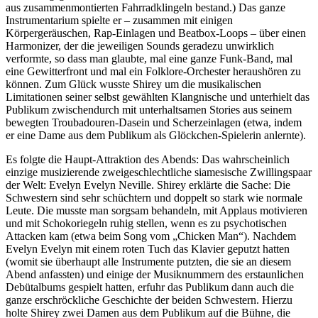
aus zusammenmontierten Fahrradklingeln bestand.) Das ganze
Instrumentarium spielte er – zusammen mit einigen
Körpergeräuschen, Rap-Einlagen und Beatbox-Loops – über einen
Harmonizer, der die jeweiligen Sounds geradezu unwirklich
verformte, so dass man glaubte, mal eine ganze Funk-Band, mal
eine Gewitterfront und mal ein Folklore-Orchester heraushören zu
können. Zum Glück wusste Shirey um die musikalischen
Limitationen seiner selbst gewählten Klangnische und unterhielt das
Publikum zwischendurch mit unterhaltsamen Stories aus seinem
bewegten Troubadouren-Dasein und Scherzeinlagen (etwa, indem
er eine Dame aus dem Publikum als Glöckchen-Spielerin anlernte).
Es folgte die Haupt-Attraktion des Abends: Das wahrscheinlich
einzige musizierende zweigeschlechtliche siamesische Zwillingspaar
der Welt: Evelyn Evelyn Neville. Shirey erklärte die Sache: Die
Schwestern sind sehr schüchtern und doppelt so stark wie normale
Leute. Die musste man sorgsam behandeln, mit Applaus motivieren
und mit Schokoriegeln ruhig stellen, wenn es zu psychotischen
Attacken kam (etwa beim Song vom „Chicken Man“). Nachdem
Evelyn Evelyn mit einem roten Tuch das Klavier geputzt hatten
(womit sie überhaupt alle Instrumente putzten, die sie an diesem
Abend anfassten) und einige der Musiknummern des erstaunlichen
Debütalbums gespielt hatten, erfuhr das Publikum dann auch die
ganze erschröckliche Geschichte der beiden Schwestern. Hierzu
holte Shirey zwei Damen aus dem Publikum auf die Bühne, die