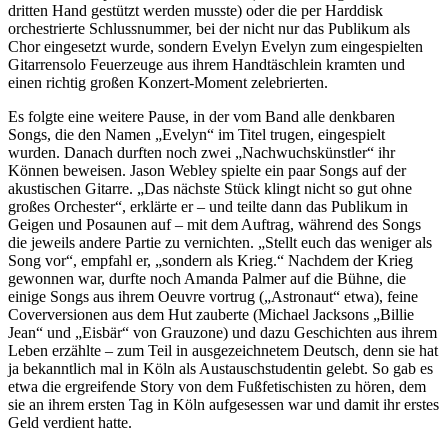
dritten Hand gestützt werden musste) oder die per Harddisk
orchestrierte Schlussnummer, bei der nicht nur das Publikum als
Chor eingesetzt wurde, sondern Evelyn Evelyn zum eingespielten
Gitarrensolo Feuerzeuge aus ihrem Handtäschlein kramten und
einen richtig großen Konzert-Moment zelebrierten.
Es folgte eine weitere Pause, in der vom Band alle denkbaren
Songs, die den Namen „Evelyn“ im Titel trugen, eingespielt
wurden. Danach durften noch zwei „Nachwuchskünstler“ ihr
Können beweisen. Jason Webley spielte ein paar Songs auf der
akustischen Gitarre. „Das nächste Stück klingt nicht so gut ohne
großes Orchester“, erklärte er – und teilte dann das Publikum in
Geigen und Posaunen auf – mit dem Auftrag, während des Songs
die jeweils andere Partie zu vernichten. „Stellt euch das weniger als
Song vor“, empfahl er, „sondern als Krieg.“ Nachdem der Krieg
gewonnen war, durfte noch Amanda Palmer auf die Bühne, die
einige Songs aus ihrem Oeuvre vortrug („Astronaut“ etwa), feine
Coverversionen aus dem Hut zauberte (Michael Jacksons „Billie
Jean“ und „Eisbär“ von Grauzone) und dazu Geschichten aus ihrem
Leben erzählte – zum Teil in ausgezeichnetem Deutsch, denn sie hat
ja bekanntlich mal in Köln als Austauschstudentin gelebt. So gab es
etwa die ergreifende Story von dem Fußfetischisten zu hören, dem
sie an ihrem ersten Tag in Köln aufgesessen war und damit ihr erstes
Geld verdient hatte.