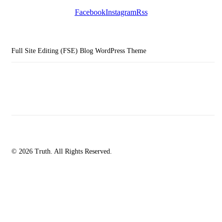
Facebook
Instagram
Rss
Full Site Editing (FSE) Blog WordPress Theme
© 2026 Truth. All Rights Reserved.
facebook-
instagramm
rss
1