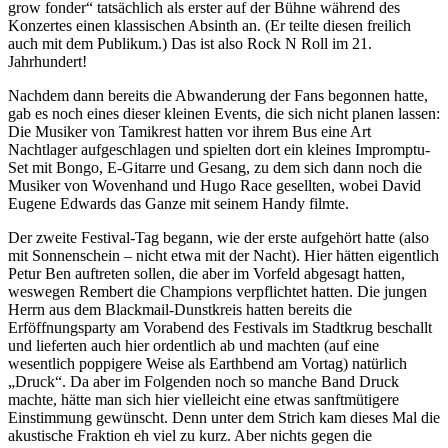
grow fonder“ tatsächlich als erster auf der Bühne während des
Konzertes einen klassischen Absinth an. (Er teilte diesen freilich
auch mit dem Publikum.) Das ist also Rock N Roll im 21.
Jahrhundert!
Nachdem dann bereits die Abwanderung der Fans begonnen hatte,
gab es noch eines dieser kleinen Events, die sich nicht planen lassen:
Die Musiker von Tamikrest hatten vor ihrem Bus eine Art
Nachtlager aufgeschlagen und spielten dort ein kleines Impromptu-
Set mit Bongo, E-Gitarre und Gesang, zu dem sich dann noch die
Musiker von Wovenhand und Hugo Race gesellten, wobei David
Eugene Edwards das Ganze mit seinem Handy filmte.
Der zweite Festival-Tag begann, wie der erste aufgehört hatte (also
mit Sonnenschein – nicht etwa mit der Nacht). Hier hätten eigentlich
Petur Ben auftreten sollen, die aber im Vorfeld abgesagt hatten,
weswegen Rembert die Champions verpflichtet hatten. Die jungen
Herrn aus dem Blackmail-Dunstkreis hatten bereits die
Erföffnungsparty am Vorabend des Festivals im Stadtkrug beschallt
und lieferten auch hier ordentlich ab und machten (auf eine
wesentlich poppigere Weise als Earthbend am Vortag) natürlich
„Druck“. Da aber im Folgenden noch so manche Band Druck
machte, hätte man sich hier vielleicht eine etwas sanftmütigere
Einstimmung gewünscht. Denn unter dem Strich kam dieses Mal die
akustische Fraktion eh viel zu kurz. Aber nichts gegen die