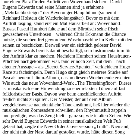
nur einen Platz für den Auftritt von Wovenhand sichern. David
Eugene Edwards und seine Mannen sind ja erfahrene
„Mehrfachbesteiger“ der Beverunger Hauptbühne (so nennt
Reinhard Holstein die Wiederholungstäter). Bevor es mit dem
Auftritt losging, stand erst ein Mal Hausarbeit an: Wovenhand-
Bassist Pascal Humbert faltete auf dem Bürotisch seine frisch
gewaschenen Unterhosen – während Chris Eckmann die Chance
nutzte, die soeben frei gewordene Waschmaschine im Keller mit den
seinen zu beschicken. Derweil war ein sichtlich gelöster David
Eugene Edwards bereits damit beschäftigt, sein Instrumentarium für
den Auftritt klar zu machen. Nachdem Humbert seinen Hausfrauen-
Pflichten nachgekommen war, fand er noch Zeit, mit dem – nach
eigener Aussage – als „Secret Service-Agenten“ verkleideten Hugo
Race zu fachsimpeln. Denn Hugo singt gleich mehrere Stücke auf
Pascals neuem Lilium-Album, das an diesem Wochenende erschien.
Wie auch das neue Wovenhand-Werk „The Threshingfloor“. Dieses
ist musikalisch eine Hinwendung zu eher relaxten Tönen auf fast
folkloristischer Basis. Davon war beim anschließenden Auftritt
freilich nichts zu spüren. Der Meister, der auf dem Album
vergleichsweise nachdenkliche Töne anstimmt, ließ hier wieder die
musikalischen Zornesadern schwillen, den Rhythmusfuß zappeln
und predigte, was das Zeug hielt – ganz so, wie in alten Zeiten. Wie
sehr David Eugene Edwards in seiner musikalischen Welt Fuß
gefasst hat, zeigte die New Order-Coverversion „Truth“: Niemand,
der nicht mit der Nase darauf gestoßen wurde, hätte diesen Song