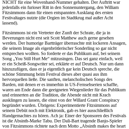
NICHT für eine Wovenhand-Nummer gehalten. Der Auftritt war
jedenfalls ein furioser Ritt in den Sonnenuntergang, den William
Fitzsimmons dann für einen entspannten Ausklang des ersten
Festivaltages nutzte (die Orgien im Stadtkrug mal außer Acht
lassend).
Fitzsimmons ist ein Vertreter der Zunft der Schrate, die ja in
Beverungen nicht erst seit Scott Matthew auch gerne gesehen
werden. Der humorige Bartträger überraschte mit lockeren Ansagen,
die seinem Image als eigenbrötlerischer Sonderling so gar nicht
entsprechen wollten. So forderte er das Publikum auf, bei seinem
Song „You Still Hurt Me“ mitzusingen. Das sei ganz einfach, weil
er ein Scheiß-Songwriter sei, erklärte er auf Deutsch. Nur um dann
hinzuzufügen, dass er ja eigentlich gar kein Deutsch spreche, die
schöne Stimmung beim Festival dieses aber quasi aus ihm
hervorquellen ließe. Die sanften, melancholischen Songs des
Barden, mit denen er es immerhin in US-Fernsehserien schaffte,
waren am Ende dann die geeigneten Wiegenlieder für das Publikum
und erinnerten an die Tradition, die Abende nicht mit Krach
ausklingen zu lassen, die einst von der Willard Grant Conspiracy
begründet wurden. Übrigens: Experimentierte Fitzsimmons auf
seinem Debüt noch mit Elektronik, gab es hier ausschließlich
Handgemachtes zu hören. Ach ja: Einer der Sponsoren des Festivals
ist die Absinth-Marke Tabu. Der Dali-Bart tragende Banjo-Spieler
von Fitzsimmons richtete nach dem Motto „Absinth makes the heart