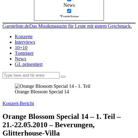
News
Tonträger
Gaesteliste.de
Das Musikmagazin für Leute mit gutem Geschmack.
Konzerte
Interviews
10+10
Tonträger
News
GL präsentiert
facebook-
instagramm
rss
1
Orange Blossom Special 14
Konzert-Bericht
Orange Blossom Special 14 – 1. Teil –
21.-22.05.2010 – Beverungen,
Glitterhouse-Villa