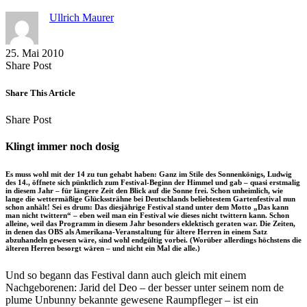
Ullrich Maurer
25. Mai 2010
Share
Copy
Send
Share Post
on
URL
Link
Facebook
to
via
Share This Article
clipboard
eMail
Share
Copy
Send
Share Post
on
URL
Link
Facebook
to
via
Klingt immer noch dosig
clipboard
eMail
Es muss wohl mit der 14 zu tun gehabt haben: Ganz im Stile des Sonnenkönigs, Ludwig
des 14., öffnete sich pünktlich zum Festival-Beginn der Himmel und gab – quasi erstmalig
in diesem Jahr – für längere Zeit den Blick auf die Sonne frei. Schon unheimlich, wie
lange die wettermäßige Glückssträhne bei Deutschlands beliebtestem Gartenfestival nun
schon anhält! Sei es drum: Das diesjährige Festival stand unter dem Motto „Das kann
man nicht twittern“ – eben weil man ein Festival wie dieses nicht twittern kann. Schon
alleine, weil das Programm in diesem Jahr besonders eklektisch geraten war. Die Zeiten,
in denen das OBS als Amerikana-Veranstaltung für ältere Herren in einem Satz
abzuhandeln gewesen wäre, sind wohl endgültig vorbei. (Worüber allerdings höchstens die
älteren Herren besorgt wären – und nicht ein Mal die alle.)
Und so begann das Festival dann auch gleich mit einem
Nachgeborenen: Jarid del Deo – der besser unter seinem nom de
plume Unbunny bekannte gewesene Raumpfleger – ist ein