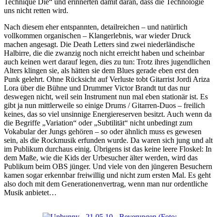
Technique Die“ und erinnerten damit daran, dass die Technologie
uns nicht retten wird.
Nach diesem eher entspannten, detailreichen – und natürlich
vollkommen organischen – Klangerlebnis, war wieder Druck
machen angesagt. Die Death Letters sind zwei niederländische
Halbirre, die die zwanzig noch nicht erreicht haben und scheinbar
auch keinen wert darauf legen, dies zu tun: Trotz ihres jugendlichen
Alters klingen sie, als hätten sie dem Blues gerade eben erst den
Punk gelehrt. Ohne Rücksicht auf Verluste tobt Gitarrist Jordi Ariza
Lora über die Bühne und Drummer Victor Brandt tut das nur
deswegen nicht, weil sein Instrument nun mal eben stationär ist. Es
gibt ja nun mittlerweile so einige Drums / Gitarren-Duos – freilich
keines, das so viel unsinnige Energiereserven besitzt. Auch wenn da
die Begriffe „Variation“ oder „Subtilität“ nicht unbedingt zum
Vokabular der Jungs gehören – so oder ähnlich muss es gewesen
sein, als die Rockmusik erfunden wurde. Da waren sich jung und alt
im Publikum durchaus einig. Übrigens ist das keine leere Floskel: In
dem Maße, wie die Kids der Urbesucher älter werden, wird das
Publikum beim OBS jünger. Und viele von den jüngeren Besuchern
kamen sogar erkennbar freiwillig und nicht zum ersten Mal. Es geht
also doch mit dem Generationenvertrag, wenn man nur ordentliche
Musik anbietet…