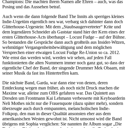
Champions: Die machten ihrem Namen alle Ehren – auch, was das
Posing und das Aussehen betraf.
Auch wenn die dann folgende Band The Innits als sperriges kleines
Indie-Urgetüm eigentlich neu war, verbarg sich dahinter dann doch
Glitterhouse-Urgestein: Mit dem „Staubsaugervertreter“ Krite und
dem legendären Schneider als Gaststar stand hier der Kern eines der
ersten Glitterhouse-Acts überhaupt – Locust Fudge – auf der Bühne.
So bestanden die Gespräche dann auch großteils aus Insider-Witzen,
wehmütiger Vergangenheitsbewältigung und dem möglichen
Versprechen einer etwaigen Locust Fudge Re-Union so ca. 2012.
Wie ernst das werden wird, werden wir sehen, auf jeden Fall
funktionierten die alten Nummern immer noch ganz gut, so dass der
eigentliche Chef der Band, der singende Drummer Mek Obaam, mit
seiner Musik da fast ins Hintertreffen kam.
Die nächste Band, Garda, war dann eine von denen, deren
Entdeckung wegen man früher, als noch nicht Druck machen die
Maxime war, alleine zum OBS gefahren war. Das Quintett aus
Dresden um Frontmann Kai Lehmann verbesserte mit Keyboarderin
Neli Mothes nicht nur die Frauenquote (dazu später mehr), sondern
überzeugte auch durch entspannten, melancholischen Indie-
Folkpop, den man in dieser Qualität ansonsten eher aus dem
amerikanischen Westen gewohnt ist. Nicht umsonst wird die Band
übrigens mit Sophia verglichen: Sie nannten ihr Album sogar „Die