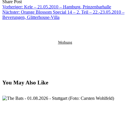
Share
Copy
Send
Share Post
on
URL
Link
Vorheriger:
Kele – 21.05.2010 – Hamburg, Prinzenbarhalle
Facebook
to
via
Nächster:
Orange Blossom Special 14 – 2. Teil – 22.-23.05.2010 –
clipboard
eMail
Beverungen, Glitterhouse-Villa
Werbung
You May Also Like