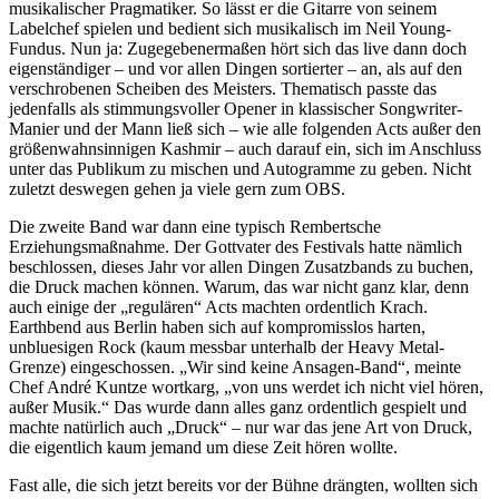
musikalischer Pragmatiker. So lässt er die Gitarre von seinem
Labelchef spielen und bedient sich musikalisch im Neil Young-
Fundus. Nun ja: Zugegebenermaßen hört sich das live dann doch
eigenständiger – und vor allen Dingen sortierter – an, als auf den
verschrobenen Scheiben des Meisters. Thematisch passte das
jedenfalls als stimmungsvoller Opener in klassischer Songwriter-
Manier und der Mann ließ sich – wie alle folgenden Acts außer den
größenwahnsinnigen Kashmir – auch darauf ein, sich im Anschluss
unter das Publikum zu mischen und Autogramme zu geben. Nicht
zuletzt deswegen gehen ja viele gern zum OBS.
Die zweite Band war dann eine typisch Rembertsche
Erziehungsmaßnahme. Der Gottvater des Festivals hatte nämlich
beschlossen, dieses Jahr vor allen Dingen Zusatzbands zu buchen,
die Druck machen können. Warum, das war nicht ganz klar, denn
auch einige der „regulären“ Acts machten ordentlich Krach.
Earthbend aus Berlin haben sich auf kompromisslos harten,
unbluesigen Rock (kaum messbar unterhalb der Heavy Metal-
Grenze) eingeschossen. „Wir sind keine Ansagen-Band“, meinte
Chef André Kuntze wortkarg, „von uns werdet ich nicht viel hören,
außer Musik.“ Das wurde dann alles ganz ordentlich gespielt und
machte natürlich auch „Druck“ – nur war das jene Art von Druck,
die eigentlich kaum jemand um diese Zeit hören wollte.
Fast alle, die sich jetzt bereits vor der Bühne drängten, wollten sich