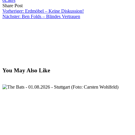
0
Likes
Share
Copy
Send
Share Post
on
URL
Link
Vorheriger:
Erdmöbel – Keine Diskussion!
Facebook
to
via
Nächster:
Ben Folds – Blindes Vertrauen
clipboard
eMail
You May Also Like