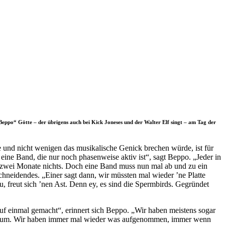
Beppo“ Götte – der übrigens auch bei Kick Joneses und der Walter Elf singt – am Tag der
und nicht wenigen das musikalische Genick brechen würde, ist für
eine Band, die nur noch phasenweise aktiv ist“, sagt Beppo. „Jeder in
r zwei Monate nichts. Doch eine Band muss nun mal ab und zu ein
hneidendes. „Einer sagt dann, wir müssten mal wieder ’ne Platte
u, freut sich ’nen Ast. Denn ey, es sind die Spermbirds. Gegründet
 auf einmal gemacht“, erinnert sich Beppo. „Wir haben meistens sogar
Zeitraum. Wir haben immer mal wieder was aufgenommen, immer wenn