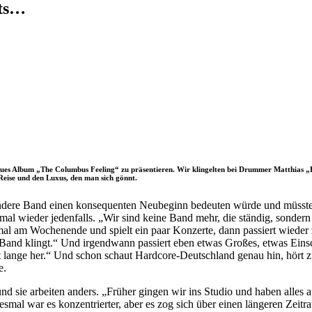
hts…
r neues Album „The Columbus Feeling“ zu präsentieren. Wir klingelten bei Drummer Matthias „
Reise und den Luxus, den man sich gönnt.
ndere Band einen konsequenten Neubeginn bedeuten würde und müsste 
mal wieder jedenfalls. „Wir sind keine Band mehr, die ständig, sondern 
t mal am Wochenende und spielt ein paar Konzerte, dann passiert wiede
Band klingt.“ Und irgendwann passiert eben etwas Großes, etwas Einsc
st lange her.“ Und schon schaut Hardcore-Deutschland genau hin, hört z
e.
und sie arbeiten anders. „Früher gingen wir ins Studio und haben alles
Diesmal war es konzentrierter, aber es zog sich über einen längeren 