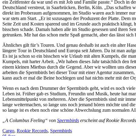
ein Zeitfenster da war und es mit Job und Familie passte.“ Doch in d
Deutschland verstreut, in Saarbrücken, Berlin, Köln. „Das schaffen 
direkt im Proberaum aufgenommen, im Studio waren auch immer nur ei
war stets am Start. „Er ist sozusagen der Produzent der Platte. Dem m
Seite Zeit und Kosten sparend und im Grunde auch praktisch klingt, ha
bisschen schade. Damals haben alle im Studio gesessen und ihren Sen
getrunken. Mir hat das schon mehr Spaß gemacht, aber das lässt sich he
Ähnliches gilt für’s Touren. Und genau deshalb ist auch ein alter Has
längere Tour in Deutschland und Europa seit Jahren. Da ist man aufg
Es ist ja schon so ein bisschen wie Urlaub mit alten Kumpels, die ma
Kumpels, mit harter Arbeit. „Wir haben dieses Jahr tatsächlich den fet
einem kleinen Mietbus durch die Gegend. Aber wir wollten uns diese
arbeiten die Spermbirds bei dieser Tour mit einer Agentur zusammen,
kann auch er mal die Beine hochlegen und hat nichts mehr mit der Org
Wenn es nach dem Drummer der Spermbirds geht, wird es noch viele T
Leben ist. Früher gab es Studium, Freundin und Musik, heute hat man
Lebensmittelpunkt von mehreren. Aber die Spermbirds sind mir immer
lange weitermachen, so lange uns noch jemand hören möchte und die L
so lange ist es eben noch eine schöne Abwechslung zum normalen All
„A Columbus Feeling“ von
Spermbirds
erscheint auf Rookie Record
Cargo
, 
Rookie Records
, 
Spermbirds