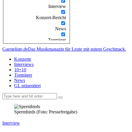
Interview
Konzert-Bericht
News
Tonträger
Gaesteliste.de
Das Musikmagazin für Leute mit gutem Geschmack.
Konzerte
Interviews
10+10
Tonträger
News
GL präsentiert
facebook-
instagramm
rss
1
Spermbirds (Foto: Pressefreigabe)
Interview