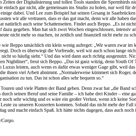
en Zeiten der Digitalisierung und tollen Tools standen die Spermbirds
wir einfach gar nicht, alle gemeinsam ins Studio zu holen, nur weil f
nige dabei. Und Lee zum Beispiel hat seinen Gesang in Saarbrücken g
ussten wir alle vertrauen, dass er das gut macht, denn wir alle haben d
t natürlich auch seine Schattenseiten. Findet auch Beppo. „Es ist nich
f dazu gegeben. Man hat sich zwei Wochen eingeschlossen, intensiv an
ute nicht mehr so machen, ist zeitlich und finanziell nicht mehr zu sch
e wie Beppo tatsächlich ein klein wenig aufreget: „Wir waren zwar im let
eregt. Doch es überwiegt die Vorfreude, weil wir auch schon lange ni
n nicht so häufig sieht.“ Und das wird dann auch richtig ausgenutzt. N
ten Nightliner“, freut sich Beppo. „Das ist ganz witzig, denn Youth Of 
n Luxus leisten, auch wenn es dafür etwas weniger Gage gibt, weil d
 die ihnen viel Arbeit abnimmt. „Normalerweise kümmert sich Roger, d
anisation zu tun. Das ist schon alles sehr bequem so.“
ouren und viele Platten der Band geben. Denn zwar hat „die Band sch
 durch seinen Beruf und seine Familie – ich habe drei Kinder – eine g
 noch sehr wichtig und es wäre ein großer Verlust, wenn ich keine So
eute zu unseren Konzerten kommen. Sobald das nicht mehr der Fall ist
tag und macht einfach Spaß. Ich hätte nichts dagegen, dass auch noch 
s/Cargo.