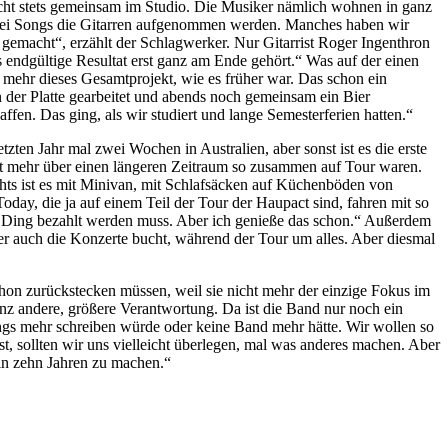
 nicht stets gemeinsam im Studio. Die Musiker nämlich wohnen in ganz
ür drei Songs die Gitarren aufgenommen werden. Manches haben wir
emacht“, erzählt der Schlagwerker. Nur Gitarrist Roger Ingenthron
as endgültige Resultat erst ganz am Ende gehört.“ Was auf der einen
t mehr dieses Gesamtprojekt, wie es früher war. Das schon ein
 der Platte gearbeitet und abends noch gemeinsam ein Bier
affen. Das ging, als wir studiert und lange Semesterferien hatten.“
zten Jahr mal zwei Wochen in Australien, aber sonst ist es die erste
cht mehr über einen längeren Zeitraum so zusammen auf Tour waren.
ichts ist es mit Minivan, mit Schlafsäcken auf Küchenböden von
Today, die ja auf einem Teil der Tour der Haupact sind, fahren mit so
as Ding bezahlt werden muss. Aber ich genieße das schon.“ Außerdem
er auch die Konzerte bucht, während der Tour um alles. Aber diesmal
on zurückstecken müssen, weil sie nicht mehr der einzige Fokus im
anz andere, größere Verantwortung. Da ist die Band nur noch ein
ngs mehr schreiben würde oder keine Band mehr hätte. Wir wollen so
, sollten wir uns vielleicht überlegen, mal was anderes machen. Aber
in zehn Jahren zu machen.“