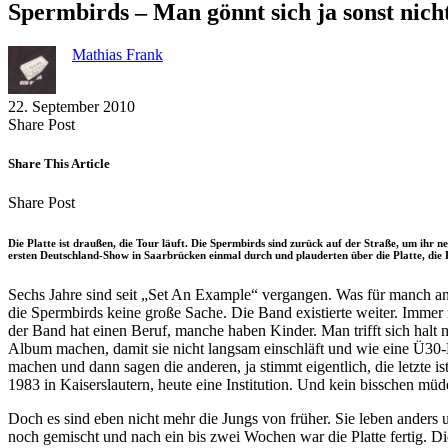
Spermbirds – Man gönnt sich ja sonst nic
Mathias Frank
22. September 2010
Share
Copy
Send
Share Post
on
URL
Link
Facebook
to
via
Share This Article
clipboard
eMail
Share
Copy
Send
Share Post
on
URL
Link
Facebook
to
via
Die Platte ist draußen, die Tour läuft. Die Spermbirds sind zurück auf der Straße, um ih
clipboard
eMail
ersten Deutschland-Show in Saarbrücken einmal durch und plauderten über die Platte, die 
Sechs Jahre sind seit „Set An Example“ vergangen. Was für manch a
die Spermbirds keine große Sache. Die Band existierte weiter. Immer 
der Band hat einen Beruf, manche haben Kinder. Man trifft sich hal
Album machen, damit sie nicht langsam einschläft und wie eine Ü30-
machen und dann sagen die anderen, ja stimmt eigentlich, die letzte i
1983 in Kaiserslautern, heute eine Institution. Und kein bisschen müd
Doch es sind eben nicht mehr die Jungs von früher. Sie leben anders 
noch gemischt und nach ein bis zwei Wochen war die Platte fertig. 