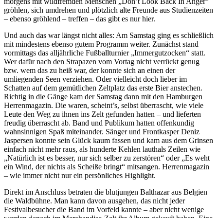
morgens mit wildfremden Menschen „Don’t Look Back In Anger“
gröhlen, sich umdrehen und plötzlich alte Freunde aus Studienzeiten
– ebenso gröhlend – treffen – das gibt es nur hier.
Und auch das war längst nicht alles: Am Samstag ging es schließlich
mit mindestens ebenso gutem Programm weiter. Zunächst stand
vormittags das alljährliche Fußballturnier „Immergutzocken“ statt.
Wer dafür nach den Strapazen vom Vortag nicht verrückt genug
bzw. wem das zu heiß war, der konnte sich an einen der
umliegenden Seen verziehen. Oder vielleicht doch lieber im
Schatten auf dem gemütlichen Zeltplatz das erste Bier anstechen.
Richtig in die Gänge kam der Samstag dann mit den Hamburgen
Herrenmagazin. Die waren, scheint’s, selbst überrascht, wie viele
Leute den Weg zu ihnen ins Zelt gefunden hatten – und lieferten
freudig überrascht ab. Band und Publikum hatten offenkundig
wahnsinnigen Spaß miteinander. Sänger und Frontkasper Deniz
Jaspersen konnte sein Glück kaum fassen und kam aus dem Grinsen
einfach nicht mehr raus, als hunderte Kehlen lauthals Zeilen wie
„Natürlich ist es besser, nur sich selber zu zerstören“ oder „Es weht
ein Wind, der nichts als Scheiße bringt“ mitsangen. Herrenmagazin
– wie immer nicht nur ein persönliches Highlight.
Direkt im Anschluss betraten die blutjungen Balthazar aus Belgien
die Waldbühne. Man kann davon ausgehen, das nicht jeder
Festivalbesucher die Band im Vorfeld kannte – aber nicht wenige