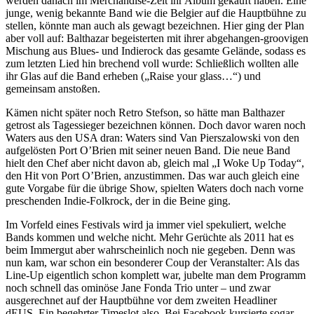
werden danach im Merchandise-Zelt ihr Album gekauft haben. Eine
junge, wenig bekannte Band wie die Belgier auf die Hauptbühne zu
stellen, könnte man auch als gewagt bezeichnen. Hier ging der Plan
aber voll auf: Balthazar begeisterten mit ihrer abgehangen-groovigen
Mischung aus Blues- und Indierock das gesamte Gelände, sodass es
zum letzten Lied hin brechend voll wurde: Schließlich wollten alle
ihr Glas auf die Band erheben („Raise your glass…“) und
gemeinsam anstoßen.
Kämen nicht später noch Retro Stefson, so hätte man Balthazer
getrost als Tagessieger bezeichnen können. Doch davor waren noch
Waters aus den USA dran: Waters sind Van Pierszalowski von den
aufgelösten Port O’Brien mit seiner neuen Band. Die neue Band
hielt den Chef aber nicht davon ab, gleich mal „I Woke Up Today“,
den Hit von Port O’Brien, anzustimmen. Das war auch gleich eine
gute Vorgabe für die übrige Show, spielten Waters doch nach vorne
preschenden Indie-Folkrock, der in die Beine ging.
Im Vorfeld eines Festivals wird ja immer viel spekuliert, welche
Bands kommen und welche nicht. Mehr Gerüchte als 2011 hat es
beim Immergut aber wahrscheinlich noch nie gegeben. Denn was
nun kam, war schon ein besonderer Coup der Veranstalter: Als das
Line-Up eigentlich schon komplett war, jubelte man dem Programm
noch schnell das ominöse Jane Fonda Trio unter – und zwar
ausgerechnet auf der Hauptbühne vor dem zweiten Headliner
dEUS. Ein begehrter Timeslot also. Bei Facebook kursierte sogar