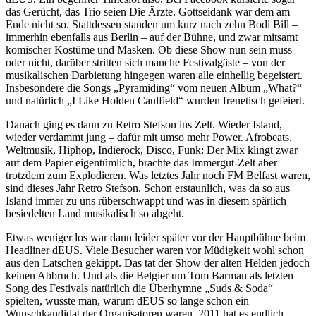
das Gerücht, das Trio seien Die Ärzte. Gottseidank war dem am
Ende nicht so. Stattdessen standen um kurz nach zehn Bodi Bill –
immerhin ebenfalls aus Berlin – auf der Bühne, und zwar mitsamt
komischer Kostüme und Masken. Ob diese Show nun sein muss
oder nicht, darüber stritten sich manche Festivalgäste – von der
musikalischen Darbietung hingegen waren alle einhellig begeistert.
Insbesondere die Songs „Pyramiding“ vom neuen Album „What?“
und natürlich „I Like Holden Caulfield“ wurden frenetisch gefeiert.
Danach ging es dann zu Retro Stefson ins Zelt. Wieder Island,
wieder verdammt jung – dafür mit umso mehr Power. Afrobeats,
Weltmusik, Hiphop, Indierock, Disco, Funk: Der Mix klingt zwar
auf dem Papier eigentümlich, brachte das Immergut-Zelt aber
trotzdem zum Explodieren. Was letztes Jahr noch FM Belfast waren,
sind dieses Jahr Retro Stefson. Schon erstaunlich, was da so aus
Island immer zu uns rüberschwappt und was in diesem spärlich
besiedelten Land musikalisch so abgeht.
Etwas weniger los war dann leider später vor der Hauptbühne beim
Headliner dEUS. Viele Besucher waren vor Müdigkeit wohl schon
aus den Latschen gekippt. Das tat der Show der alten Helden jedoch
keinen Abbruch. Und als die Belgier um Tom Barman als letzten
Song des Festivals natürlich die Überhymne „Suds & Soda“
spielten, wusste man, warum dEUS so lange schon ein
Wunschkandidat der Organisatoren waren. 2011 hat es endlich