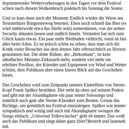
deprimierender Wettervorhersagen in den Tagen vor dem Festival
schien nach diesem Wolkenbruch praktisch bis Sonntag die Sonne.
Und so kam dann auch der Moment: Endlich wieder die Wiese am
Neustrelitzer Bürgerseeweg betreten. Eben noch schnell das Bier (es
wird mittlerweile etwa das fünfte sein) runterstürzen, von der netten
Security abtasten lassen und endlich hinein. Verändert hat sich zum
Glück kaum etwas. Ein paar mehr Bierbuden vielleicht, sonst ist fast
alles beim Alten. Es ist jedoch schön zu sehen, dass man sich die
Kritik vieler Besucher aus dem letzten Jahr offensichtlich zu Herzen
genommen hat: Die dritte Bühne, der „Birkenhain“, ist kein
ultraflaches Miniatur-Zirkuszelt mehr, sondern viel mehr ein
erhöhter Pavillon, der Künstler und Equipment vor Wind und Wetter
schützt, dem Publikum aber einen klaren Blick auf das Geschehen
bietet.
Das Geschehen wird zum Zeitpunkt unseres Eintreffens von Sterne-
Kopf Frank Spilker bestritten. Der steht da oben auf seinem Podest
und gibt mit der Akustikgitarre ein paar seiner Solosongs und
natürlich auch gute alte Sterne-Klassiker zum Besten. Genau das
Richtige, um gemütlich ins Festival einzusteigen. Spilker wie immer
sympathisch und witzig und auch mit Akustikgitarre swingen die
Songs einfach: „Universal Tellerwäscher“ geht eh immer. Das weiß
auch das Publikum und singt daher ganz (bier?)beseelt und lautstark
mit.