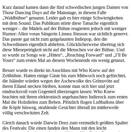
Kurz darauf kamen dann die fünf schwedischen jungen Damen von
Those Dancing Days auf die Mainstage, in diesem Falle
„Waldbühne“ genannt. Leider gab es hier einige Schwierigkeiten
mit dem Sound. Das Publikum störte diese Tatsache eigentlich
weniger – die Mädels auf der Bühne reagierten jedoch mit weniger
Humor: Allen voran Sängerin Linnea Jönsson war sichtlich genervt.
Das passte gar nicht zum gutgelaunten Indiepop, den die
Schwedinnen eigentlich abliefern. Glücklicherweise übertrug sich
diese Miesepetrigkeit nicht auf die Menschen vor der Bühne. Und
so wurde zu Songs wie „Hitten“, „Reaching Forward“ und „I’ll Be
Yours“ zum ersten Mal an diesem Wochenende ein wenig getanzt.
Besser wurde es direkt im Anschluss mit Who Knew auf der
Zeltbühne. Hatten einige Gäste bis zum Mittwoch noch gefürchtet,
die Isländer würden wegen der Aschewolke des Grímsvötn auf
ihrem Eiland stecken bleiben, konnte man sich hier und jetzt
eindrucksvoll vom Gegenteil überzeugen lassen: Who Knew
brachten mit ihrem elektronisch angehauchten Indierock zum ersten
Mal die Holzdielen zum Beben. Plötzlich flogen Luftballons über
die Köpfe hinweg, strahlende Gesichter überall im mittlerweile
völlig verschwitzten Zelt.
Gleich danach wurde Darwin Deez zum vermutlich größten Spalter
des Festivals: Die einen fanden den Mann mit den leicht