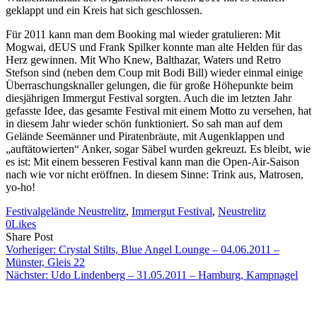
geklappt und ein Kreis hat sich geschlossen.
Für 2011 kann man dem Booking mal wieder gratulieren: Mit
Mogwai, dEUS und Frank Spilker konnte man alte Helden für das
Herz gewinnen. Mit Who Knew, Balthazar, Waters und Retro
Stefson sind (neben dem Coup mit Bodi Bill) wieder einmal einige
Überraschungsknaller gelungen, die für große Höhepunkte beim
diesjährigen Immergut Festival sorgten. Auch die im letzten Jahr
gefasste Idee, das gesamte Festival mit einem Motto zu versehen, hat
in diesem Jahr wieder schön funktioniert. So sah man auf dem
Gelände Seemänner und Piratenbräute, mit Augenklappen und
„auftätowierten“ Anker, sogar Säbel wurden gekreuzt. Es bleibt, wie
es ist: Mit einem besseren Festival kann man die Open-Air-Saison
nach wie vor nicht eröffnen. In diesem Sinne: Trink aus, Matrosen,
yo-ho!
Festivalgelände Neustrelitz
, 
Immergut Festival
, 
Neustrelitz
0
Likes
Share
Copy
Send
Share Post
on
URL
Link
Vorheriger:
Crystal Stilts, Blue Angel Lounge – 04.06.2011 –
Facebook
to
via
Münster, Gleis 22
clipboard
eMail
Nächster:
Udo Lindenberg – 31.05.2011 – Hamburg, Kampnagel