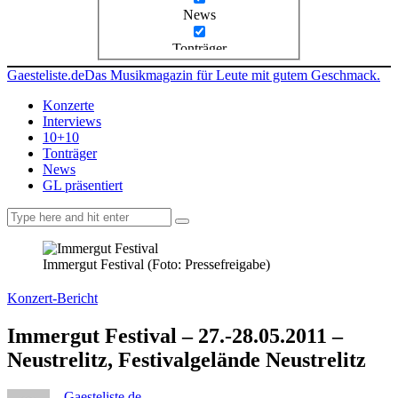
News
Tonträger
Gaesteliste.de
Das Musikmagazin für Leute mit gutem Geschmack.
Konzerte
Interviews
10+10
Tonträger
News
GL präsentiert
facebook-
instagramm
rss
1
Immergut Festival (Foto: Pressefreigabe)
Konzert-Bericht
Immergut Festival – 27.-28.05.2011 –
Neustrelitz, Festivalgelände Neustrelitz
Gaesteliste.de