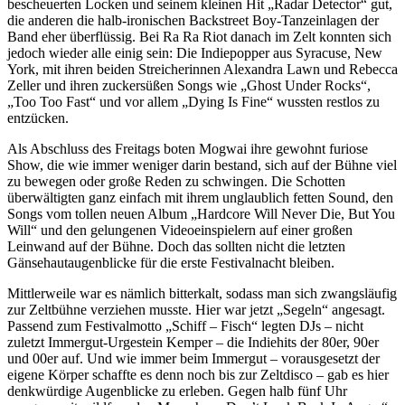
bescheuerten Locken und seinem kleinen Hit „Radar Detector“ gut,
die anderen die halb-ironischen Backstreet Boy-Tanzeinlagen der
Band eher überflüssig. Bei Ra Ra Riot danach im Zelt konnten sich
jedoch wieder alle einig sein: Die Indiepopper aus Syracuse, New
York, mit ihren beiden Streicherinnen Alexandra Lawn und Rebecca
Zeller und ihren zuckersüßen Songs wie „Ghost Under Rocks“,
„Too Too Fast“ und vor allem „Dying Is Fine“ wussten restlos zu
entzücken.
Als Abschluss des Freitags boten Mogwai ihre gewohnt furiose
Show, die wie immer weniger darin bestand, sich auf der Bühne viel
zu bewegen oder große Reden zu schwingen. Die Schotten
überwältigten ganz einfach mit ihrem unglaublich fetten Sound, den
Songs vom tollen neuen Album „Hardcore Will Never Die, But You
Will“ und den gelungenen Videoeinspielern auf einer großen
Leinwand auf der Bühne. Doch das sollten nicht die letzten
Gänsehautaugenblicke für die erste Festivalnacht bleiben.
Mittlerweile war es nämlich bitterkalt, sodass man sich zwangsläufig
zur Zeltbühne verziehen musste. Hier war jetzt „Segeln“ angesagt.
Passend zum Festivalmotto „Schiff – Fisch“ legten DJs – nicht
zuletzt Immergut-Urgestein Kemper – die Indiehits der 80er, 90er
und 00er auf. Und wie immer beim Immergut – vorausgesetzt der
eigene Körper schaffte es denn noch bis zur Zeltdisco – gab es hier
denkwürdige Augenblicke zu erleben. Gegen halb fünf Uhr