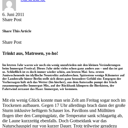
6. Juni 2011
Share
Copy
Send
Share Post
on
URL
Link
Facebook
to
via
Share This Article
clipboard
eMail
Share
Copy
Send
Share Post
on
URL
Link
Facebook
to
via
Trinkt aus, Matrosen, yo-ho!
clipboard
eMail
Im letzten Jahr waren wir noch ein wenig unzufrieden mit den kleinen Veränderungen
beim Immergut Festival. Dieses Jahr sieht vieles schon ganz anders aus – und das ist gut
so. Schließlich ist es doch immer wieder schön, am letzten Mai- bzw. ersten
Juniwochenende ins idyllische Neustrelitz aufzubrechen. Spätestens wenige Kilometer auf
der Landstraße hinter Berlin stellt sich dieses ganz besondere Gefühl ein: Entgegen der
Vorhersagen hält sich das Wetter (bis hierher), aus dem Autoradio pumpt der frisch
zusammengestellte Immergut-Mix, auf der Rückbank klimpern die Bierkisten, der
Fahrtwind zerzaust das Haar. Immergut, wir kommen.
Mit ein wenig Glück konnte man sein Zelt am Freitag sogar noch im
Trockenen aufbauen. Gegen 17 Uhr allerdings brach dann der große
Sturm inklusive heftigem Schauer los. Pavillons und Mülltüten
flogen über den Campingplatz, die Temperatur sank schlagartig ab,
die Laune kurzzeitig ebenfalls. Doch Gottseidank war das
Naturschauspiel nur von kurzer Dauer. Trotz teilweise geradezu