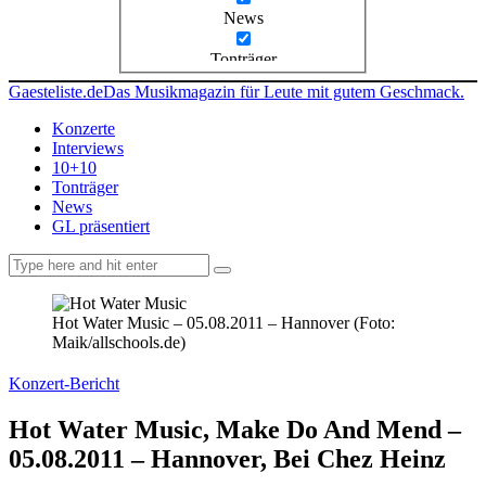
News
Tonträger
Gaesteliste.de
Das Musikmagazin für Leute mit gutem Geschmack.
Konzerte
Interviews
10+10
Tonträger
News
GL präsentiert
facebook-
instagramm
rss
1
Hot Water Music – 05.08.2011 – Hannover (Foto:
Maik/allschools.de)
Konzert-Bericht
Hot Water Music, Make Do And Mend –
05.08.2011 – Hannover, Bei Chez Heinz