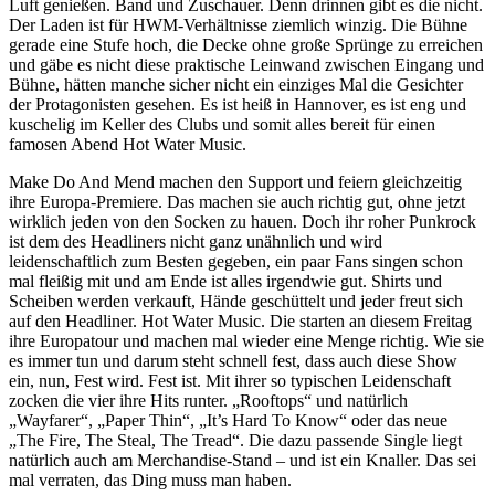
Luft genießen. Band und Zuschauer. Denn drinnen gibt es die nicht.
Der Laden ist für HWM-Verhältnisse ziemlich winzig. Die Bühne
gerade eine Stufe hoch, die Decke ohne große Sprünge zu erreichen
und gäbe es nicht diese praktische Leinwand zwischen Eingang und
Bühne, hätten manche sicher nicht ein einziges Mal die Gesichter
der Protagonisten gesehen. Es ist heiß in Hannover, es ist eng und
kuschelig im Keller des Clubs und somit alles bereit für einen
famosen Abend Hot Water Music.
Make Do And Mend machen den Support und feiern gleichzeitig
ihre Europa-Premiere. Das machen sie auch richtig gut, ohne jetzt
wirklich jeden von den Socken zu hauen. Doch ihr roher Punkrock
ist dem des Headliners nicht ganz unähnlich und wird
leidenschaftlich zum Besten gegeben, ein paar Fans singen schon
mal fleißig mit und am Ende ist alles irgendwie gut. Shirts und
Scheiben werden verkauft, Hände geschüttelt und jeder freut sich
auf den Headliner. Hot Water Music. Die starten an diesem Freitag
ihre Europatour und machen mal wieder eine Menge richtig. Wie sie
es immer tun und darum steht schnell fest, dass auch diese Show
ein, nun, Fest wird. Fest ist. Mit ihrer so typischen Leidenschaft
zocken die vier ihre Hits runter. „Rooftops“ und natürlich
„Wayfarer“, „Paper Thin“, „It’s Hard To Know“ oder das neue
„The Fire, The Steal, The Tread“. Die dazu passende Single liegt
natürlich auch am Merchandise-Stand – und ist ein Knaller. Das sei
mal verraten, das Ding muss man haben.