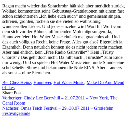
Ragan macht wieder das Sprachrohr, hält sich aber merklich zurück,
Wollard kommentiert seine Geburtstag-Gratulationen mit einem fast
schon schüchternen „Ich liebe euch auch“ und gemeinsam singen,
schreien, gröhlen, röcheln sie die vielen so wahnsinnig
wundervollen Lieder. Und jedes einzelne wird Wort für Wort vom
dem sich vor der Bühne auftürmenden Mob mitgesungen. Ja,
Hannover feiert Hot Water Music einfach mal gnadenlos ab. Und
das auch völlig zu Recht, keine Frage. Alles gut also? Eigentlich ja.
Eigentlich. Denn natürlich können sie es nicht jedem recht machen.
Aber mal ehrlich, kein „Free Radio Gainsville“? Kein „Trusty
Chords“? Das geht doch nicht. Da hilft auch „Turnstile“ zum Ende
nur wenig. Und so spielen Hot Water Music eine runde Stunde eine
scheißeheiße Show und bekommen die Note EINS. Aber – anders
als sonst – ohne Sternchen.
Bei Chez Heinz
, 
Hannover
, 
Hot Water Music
, 
Make Do And Mend
0
Likes
Share
Copy
Send
Share Post
on
URL
Link
Vorheriger:
Cindy Lee Berryhill – 21.07.2011 – New York, The
Facebook
to
via
Canal Room
clipboard
eMail
Nächster:
Omas Teich Festival – 29.-30.07.2011 – Großefehn,
Festivalgelände