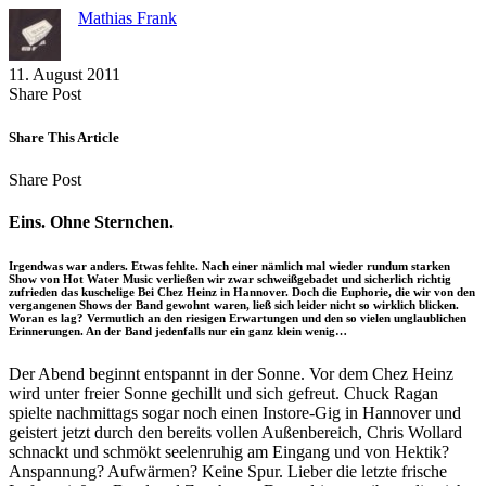
Mathias Frank
11. August 2011
Share
Copy
Send
Share Post
on
URL
Link
Facebook
to
via
Share This Article
clipboard
eMail
Share
Copy
Send
Share Post
on
URL
Link
Facebook
to
via
Eins. Ohne Sternchen.
clipboard
eMail
Irgendwas war anders. Etwas fehlte. Nach einer nämlich mal wieder rundum starken
Show von Hot Water Music verließen wir zwar schweißgebadet und sicherlich richtig
zufrieden das kuschelige Bei Chez Heinz in Hannover. Doch die Euphorie, die wir von den
vergangenen Shows der Band gewohnt waren, ließ sich leider nicht so wirklich blicken.
Woran es lag? Vermutlich an den riesigen Erwartungen und den so vielen unglaublichen
Erinnerungen. An der Band jedenfalls nur ein ganz klein wenig…
Der Abend beginnt entspannt in der Sonne. Vor dem Chez Heinz
wird unter freier Sonne gechillt und sich gefreut. Chuck Ragan
spielte nachmittags sogar noch einen Instore-Gig in Hannover und
geistert jetzt durch den bereits vollen Außenbereich, Chris Wollard
schnackt und schmökt seelenruhig am Eingang und von Hektik?
Anspannung? Aufwärmen? Keine Spur. Lieber die letzte frische