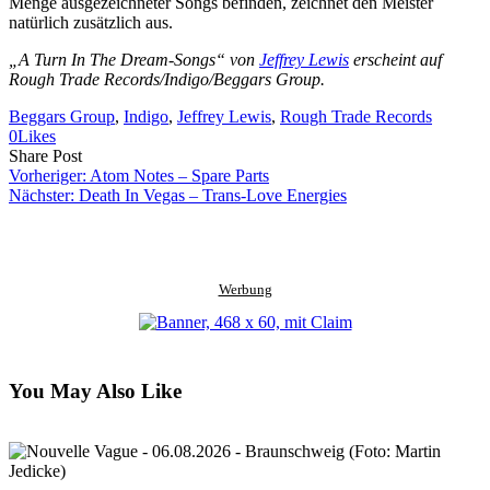
Menge ausgezeichneter Songs befinden, zeichnet den Meister
natürlich zusätzlich aus.
„A Turn In The Dream-Songs“ von
Jeffrey Lewis
erscheint auf
Rough Trade Records/Indigo/Beggars Group.
Beggars Group
, 
Indigo
, 
Jeffrey Lewis
, 
Rough Trade Records
0
Likes
Share
Copy
Send
Share Post
on
URL
Link
Vorheriger:
Atom Notes – Spare Parts
Facebook
to
via
Nächster:
Death In Vegas – Trans-Love Energies
clipboard
eMail
Werbung
You May Also Like