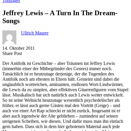
Tonträger
Jeffrey Lewis – A Turn In The Dream-
Songs
Ullrich Maurer
14. Oktober 2011
Share
Copy
Send
Share Post
on
URL
Link
Der Antifolk ist Geschichte – aber Träumen tut Jeffrey Lewis
Facebook
to
via
(immerhin einer der Mitbegründer des Genres) immer noch.
clipboard
eMail
Tatsächlich ist er heutzutage derjenige, der die Tugenden des
Antifolk noch am ehesten in Ehren hält. Gemeint sind dabei die
unglaublich wortreichen, amüsanten, endlosen Wort-Lindwürmer,
die Lewis da zu simplen, aber effektiven Gitarrenfiguren vom Stapel
lässt. Musikalisch hat sich natürlich auch Lewis weiter entwickelt.
So ist seine Weltsicht heutzutage wesentlich psychedelischer als
früher, er lässt auch gerne Gästen mal den Vortritt (Geige) – und
auch vor einer Art Rap schreckt er nicht zurück. Insgesamt ist er
aber auch irgendwie der Alte geblieben – zumindest auf seinen
ureigenen Scheiben, wie diesen. Und dafür muss man ihn einfach
gern haben. Dass sich in dem hier gebotenen Material auch jede