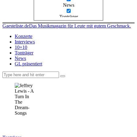
News
Tonträger
Gaesteliste.de
Das Musikmagazin für Leute mit gutem Geschmack.
Konzerte
Interviews
10+10
Tonträger
News
GL präsentiert
facebook-
instagramm
rss
1