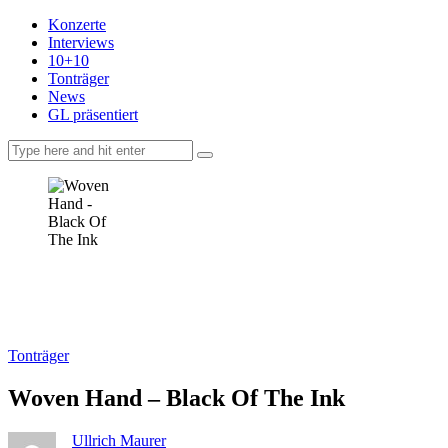
Konzerte
Interviews
10+10
Tonträger
News
GL präsentiert
facebook-
instagramm
rss
1
Tonträger
Woven Hand – Black Of The Ink
Ullrich Maurer