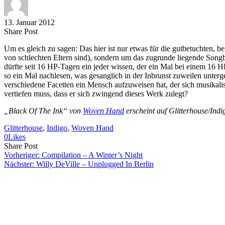
13. Januar 2012
Share
Copy
Send
Share Post
on
URL
Link
Um es gleich zu sagen: Das hier ist nur etwas für die gutbetuchten,
Facebook
to
via
von schlechten Eltern sind), sondern um das zugrunde liegende Songbo
clipboard
eMail
dürfte seit 16 HP-Tagen ein jeder wissen, der ein Mal bei einem 16 
so ein Mal nachlesen, was gesanglich in der Inbrunst zuweilen untergeh
verschiedene Facetten ein Mensch aufzuweisen hat, der sich musikalisc
vertiefen muss, dass er sich zwingend dieses Werk zulegt?
„Black Of The Ink“ von
Woven Hand
erscheint auf Glitterhouse/Indi
Glitterhouse
, 
Indigo
, 
Woven Hand
0
Likes
Share
Copy
Send
Share Post
on
URL
Link
Vorheriger:
Compilation – A Winter’s Night
Facebook
to
via
Nächster:
Willy DeVille – Unplugged In Berlin
clipboard
eMail