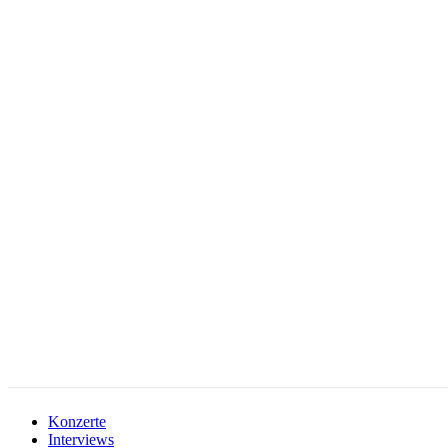
facebook-
instagramm
rss
1
Konzerte
Interviews