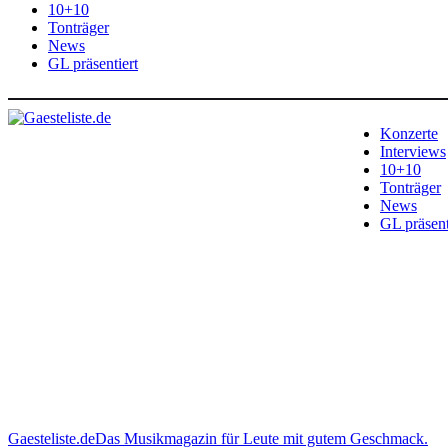
10+10
Tonträger
News
GL präsentiert
Konzerte
Interviews
10+10
Tonträger
News
GL präsent
Gaesteliste.de
Das Musikmagazin für Leute mit gutem Geschmack.