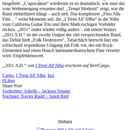
hingehört. „L’apocalisse“ wiederum ist so dramatisch, wie man das
vom Weltuntergang erwarten darf. „Tempi Moderni“ zeigt, wie die
Band elektrifiziert klingt – auch nett. Das komplexere „Fino Alla
Fine…“ weist Momente auf, die „I Treni All’Allba“ in die Nähe
vom California Guitar Trio und ihrer Math-rockigen Vorbilder
rücken. „2011“ endet wieder völlig anders – mit einem Walzer.
„2011 A.D.“ ist der zweite Output der viel versprechenden Band,
das Debüt hieß „Folk Destroyers“. Tatsächlich herrscht hier ein
erfrischend respektloser Umgang mit Folk vor, der mit Rock-
Elementen und einen Hauch lateinamerikanischem Flair versetzt
wird. Empfehlenswert.
„2011 A.D.“ von
I Treni All’Alba
erscheint auf Inri/Cargo.
Cargo
, 
I Treni All’Alba
, 
Inri
0
Likes
Share
Copy
Send
Share Post
on
URL
Link
Vorheriger:
Arkells – Jackson Square
Facebook
to
via
Nächster:
Xavier Rudd – Spirit Bird
clipboard
eMail
Werbung