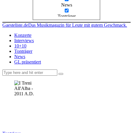
News
Tonträger
Gaesteliste.de
Das Musikmagazin für Leute mit gutem Geschmack.
Konzerte
Interviews
10+10
Tonträger
News
GL präsentiert
facebook-
instagramm
rss
1