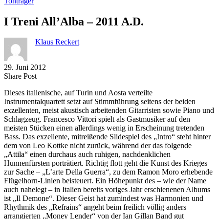
Tonträger
I Treni All’Alba – 2011 A.D.
Klaus Reckert
29. Juni 2012
Share
Copy
Send
Share Post
on
URL
Link
Dieses italienische, auf Turin und Aosta verteilte
Facebook
to
via
Instrumentalquartett setzt auf Stimmführung seitens der beiden
clipboard
eMail
exzellenten, meist akustisch arbeitenden Gitarristen sowie Piano und
Schlagzeug. Francesco Vittori spielt als Gastmusiker auf den
meisten Stücken einen allerdings wenig in Erscheinung tretenden
Bass. Das exzellente, mitreißende Slidespiel des „Intro“ steht hinter
dem von Leo Kottke nicht zurück, während der das folgende
„Attila“ einen durchaus auch ruhigen, nachdenklichen
Hunnenfürsten porträtiert. Richtig flott geht die Kunst des Krieges
zur Sache – „L’arte Della Guerra“, zu dem Ramon Moro erhebende
Flügelhorn-Linien beisteuert. Ein Höhepunkt des – wie der Name
auch nahelegt – in Italien bereits voriges Jahr erschienenen Albums
ist „Il Demone“. Dieser Geist hat zumindest was Harmonien und
Rhythmik des „Refrains“ angeht beim freilich völlig anders
arrangierten „Money Lender“ von der Ian Gillan Band gut