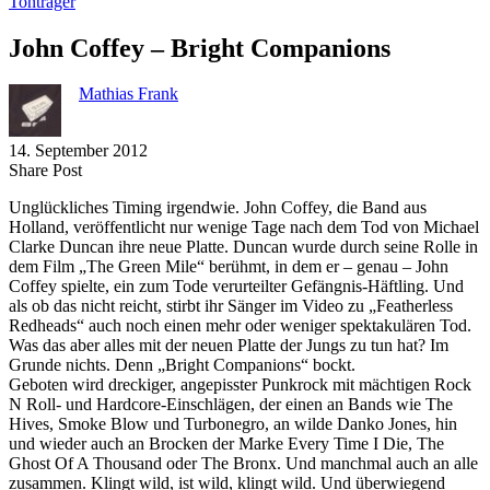
Tonträger
John Coffey – Bright Companions
Mathias Frank
14. September 2012
Share
Copy
Send
Share Post
on
URL
Link
Unglückliches Timing irgendwie. John Coffey, die Band aus
Facebook
to
via
Holland, veröffentlicht nur wenige Tage nach dem Tod von Michael
clipboard
eMail
Clarke Duncan ihre neue Platte. Duncan wurde durch seine Rolle in
dem Film „The Green Mile“ berühmt, in dem er – genau – John
Coffey spielte, ein zum Tode verurteilter Gefängnis-Häftling. Und
als ob das nicht reicht, stirbt ihr Sänger im Video zu „Featherless
Redheads“ auch noch einen mehr oder weniger spektakulären Tod.
Was das aber alles mit der neuen Platte der Jungs zu tun hat? Im
Grunde nichts. Denn „Bright Companions“ bockt.
Geboten wird dreckiger, angepisster Punkrock mit mächtigen Rock
N Roll- und Hardcore-Einschlägen, der einen an Bands wie The
Hives, Smoke Blow und Turbonegro, an wilde Danko Jones, hin
und wieder auch an Brocken der Marke Every Time I Die, The
Ghost Of A Thousand oder The Bronx. Und manchmal auch an alle
zusammen. Klingt wild, ist wild, klingt wild. Und überwiegend