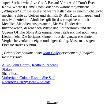
super. Sachen wie „I’ve Got A Bastard Virus And I Don’t Even
Know Where It Came From“ oder das wahrhaft hymnische
„Whispers“ zum Beispiel sind wahre Killer, die es einem nicht leicht
machen, ruhig zu bleiben und sich KEIN BIER zu schnappen und
massiv abzufeiern. Ähnliches gilt für das verspielte und mit
Metallica-Melodien ausgestattete „Me Vs. I“ oder den
furztrockenen, dezent nach Wüste und Southernrock und die
Queens Of The Stone Age erinnernden Titeltrack und noch viele
Lieder mehr. Die übrigens klingen trotz der ganzen erwähnten
Vergleiche verdammt eigen und eigenständig. Muss man sagen.
Ebenso: starkes Album.
„Bright Companions“ von
John Coffey
erscheint auf Redfield
Records/Alive.
Alive
, 
John Coffey
, 
Redfield Records
0
Likes
Share
Copy
Send
Share Post
on
URL
Link
Vorheriger:
Colour Haze – She Said
Facebook
to
via
Nächster:
Grizzly Bear – Shields
clipboard
eMail
Werbung