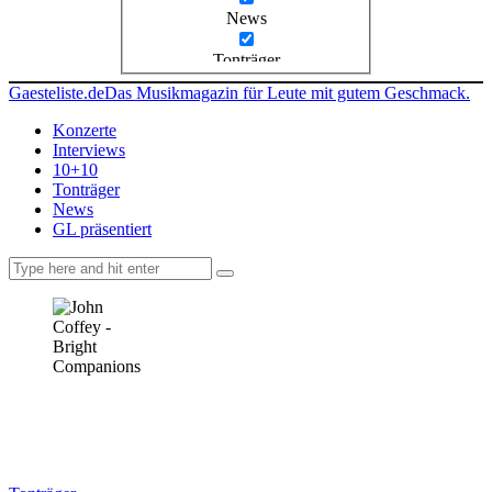
News
Tonträger
Gaesteliste.de
Das Musikmagazin für Leute mit gutem Geschmack.
Konzerte
Interviews
10+10
Tonträger
News
GL präsentiert
facebook-
instagramm
rss
1