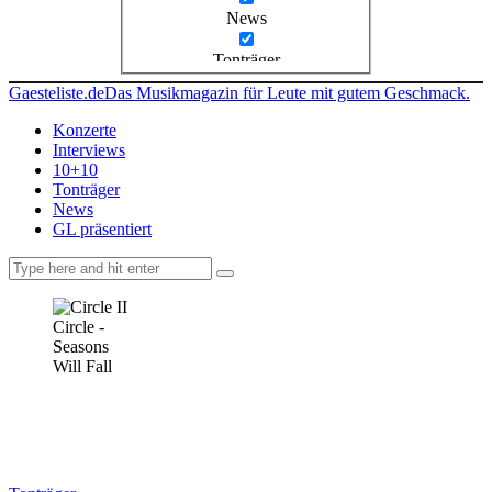
News
Tonträger
Gaesteliste.de
Das Musikmagazin für Leute mit gutem Geschmack.
Konzerte
Interviews
10+10
Tonträger
News
GL präsentiert
facebook-
instagramm
rss
1