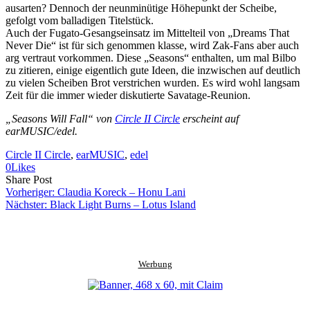
ausarten? Dennoch der neunminütige Höhepunkt der Scheibe,
gefolgt vom balladigen Titelstück.
Auch der Fugato-Gesangseinsatz im Mittelteil von „Dreams That
Never Die“ ist für sich genommen klasse, wird Zak-Fans aber auch
arg vertraut vorkommen. Diese „Seasons“ enthalten, um mal Bilbo
zu zitieren, einige eigentlich gute Ideen, die inzwischen auf deutlich
zu vielen Scheiben Brot verstrichen wurden. Es wird wohl langsam
Zeit für die immer wieder diskutierte Savatage-Reunion.
„Seasons Will Fall“ von
Circle II Circle
erscheint auf
earMUSIC/edel.
Circle II Circle
, 
earMUSIC
, 
edel
0
Likes
Share
Copy
Send
Share Post
on
URL
Link
Vorheriger:
Claudia Koreck – Honu Lani
Facebook
to
via
Nächster:
Black Light Burns – Lotus Island
clipboard
eMail
Werbung