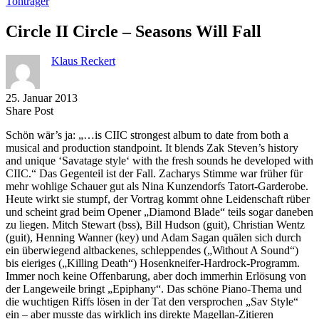
Tonträger
Circle II Circle – Seasons Will Fall
Klaus Reckert
25. Januar 2013
Share
Copy
Send
Share Post
on
URL
Link
Schön wär’s ja: „…is CIIC strongest album to date from both a
Facebook
to
via
musical and production standpoint. It blends Zak Steven’s history
clipboard
eMail
and unique ‘Savatage style‘ with the fresh sounds he developed with
CIIC.“ Das Gegenteil ist der Fall. Zacharys Stimme war früher für
mehr wohlige Schauer gut als Nina Kunzendorfs Tatort-Garderobe.
Heute wirkt sie stumpf, der Vortrag kommt ohne Leidenschaft rüber
und scheint grad beim Opener „Diamond Blade“ teils sogar daneben
zu liegen. Mitch Stewart (bss), Bill Hudson (guit), Christian Wentz
(guit), Henning Wanner (key) und Adam Sagan quälen sich durch
ein überwiegend altbackenes, schleppendes („Without A Sound“)
bis eieriges („Killing Death“) Hosenkneifer-Hardrock-Programm.
Immer noch keine Offenbarung, aber doch immerhin Erlösung von
der Langeweile bringt „Epiphany“. Das schöne Piano-Thema und
die wuchtigen Riffs lösen in der Tat den versprochen „Sav Style“
ein – aber musste das wirklich ins direkte Magellan-Zitieren