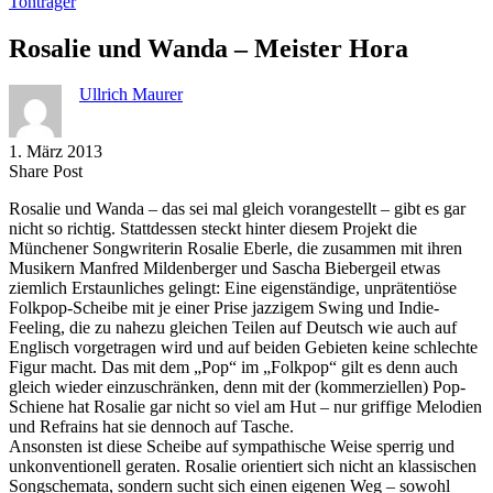
Tonträger
Rosalie und Wanda – Meister Hora
Ullrich Maurer
1. März 2013
Share
Copy
Send
Share Post
on
URL
Link
Rosalie und Wanda – das sei mal gleich vorangestellt – gibt es gar
Facebook
to
via
nicht so richtig. Stattdessen steckt hinter diesem Projekt die
clipboard
eMail
Münchener Songwriterin Rosalie Eberle, die zusammen mit ihren
Musikern Manfred Mildenberger und Sascha Biebergeil etwas
ziemlich Erstaunliches gelingt: Eine eigenständige, unprätentiöse
Folkpop-Scheibe mit je einer Prise jazzigem Swing und Indie-
Feeling, die zu nahezu gleichen Teilen auf Deutsch wie auch auf
Englisch vorgetragen wird und auf beiden Gebieten keine schlechte
Figur macht. Das mit dem „Pop“ im „Folkpop“ gilt es denn auch
gleich wieder einzuschränken, denn mit der (kommerziellen) Pop-
Schiene hat Rosalie gar nicht so viel am Hut – nur griffige Melodien
und Refrains hat sie dennoch auf Tasche.
Ansonsten ist diese Scheibe auf sympathische Weise sperrig und
unkonventionell geraten. Rosalie orientiert sich nicht an klassischen
Songschemata, sondern sucht sich einen eigenen Weg – sowohl