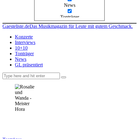
News
Tonträger
Gaesteliste.de
Das Musikmagazin für Leute mit gutem Geschmack.
Konzerte
Interviews
10+10
Tonträger
News
GL präsentiert
facebook-
instagramm
rss
1