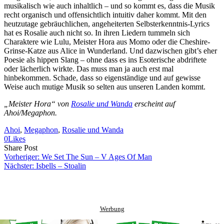
musikalisch wie auch inhaltlich – und so kommt es, dass die Musik
recht organisch und offensichtlich intuitiv daher kommt. Mit den
heutzutage gebräuchlichen, angeheiterten Selbsterkenntnis-Lyrics
hat es Rosalie auch nicht so. In ihren Liedern tummeln sich
Charaktere wie Lulu, Meister Hora aus Momo oder die Cheshire-
Grinse-Katze aus Alice in Wunderland. Und dazwischen gibt’s eher
Poesie als hippen Slang – ohne dass es ins Esoterische abdriftete
oder lächerlich wirkte. Das muss man ja auch erst mal
hinbekommen. Schade, dass so eigenständige und auf gewisse
Weise auch mutige Musik so selten aus unseren Landen kommt.
„Meister Hora“ von
Rosalie und Wanda
erscheint auf
Ahoi/Megaphon.
Ahoi
, 
Megaphon
, 
Rosalie und Wanda
0
Likes
Share
Copy
Send
Share Post
on
URL
Link
Vorheriger:
We Set The Sun – V Ages Of Man
Facebook
to
via
Nächster:
Isbells – Stoalin
clipboard
eMail
Werbung