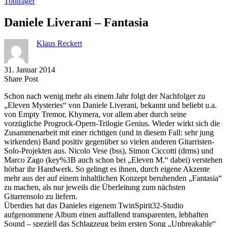
Tonträger
Daniele Liverani – Fantasia
Klaus Reckert
31. Januar 2014
Share
Copy
Send
Share Post
on
URL
Link
Schon nach wenig mehr als einem Jahr folgt der Nachfolger zu
Facebook
to
via
„Eleven Mysteries“ von Daniele Liverani, bekannt und beliebt u.a.
clipboard
eMail
von Empty Tremor, Khymera, vor allem aber durch seine
vorzügliche Progrock-Opern-Trilogie Genius. Wieder wirkt sich die
Zusammenarbeit mit einer richtigen (und in diesem Fall: sehr jung
wirkenden) Band positiv gegenüber so vielen anderen Gitarristen-
Solo-Projekten aus. Nicolo Vese (bss), Simon Ciccotti (drms) und
Marco Zago (key%3B auch schon bei „Eleven M.“ dabei) verstehen
hörbar ihr Handwerk. So gelingt es ihnen, durch eigene Akzente
mehr aus der auf einem inhaltlichen Konzept beruhenden „Fantasia“
zu machen, als nur jeweils die Überleitung zum nächsten
Gitarrensolo zu liefern.
Überdies hat das Danieles eigenem TwinSpirit32-Studio
aufgenommene Album einen auffallend transparenten, lebhaften
Sound – speziell das Schlagzeug beim ersten Song „Unbreakable“