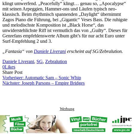
klingt umwerfend. „Peacefully“ klingt… genau so, „Apocalypse“
mit seinen Arpeggien, Hammer-ons und Läufen typisch neo-
klassisch. Beim rhythmisch spannenden „Daylight“ übernimmt
Zagos Piano die Führung, bei „Gigantic“ Veses Bass. Die ruhigste
und melodischste Komposition ist „Black Horse“, das
unwiderstehlichste Riff ist vermutlich das von „Guilty“. Dieses für
Genrefans empfehlenswerte Album gibt’s für nur acht Euro unter
Surf-Empfehlung 2 und 3.
„Fantasia“ von
Daniele Liverani
erscheint auf SG/Zebralution.
Daniele Liverani
, 
SG
, 
Zebralution
0
Likes
Share
Copy
Send
Share Post
on
URL
Link
Vorheriger:
Automatic Sam – Sonic Whip
Facebook
to
via
Nächster:
Joseph Parsons – Empire Bridges
clipboard
eMail
Werbung