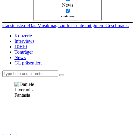
News
Tonträger
Gaesteliste.de
Das Musikmagazin für Leute mit gutem Geschmack.
Konzerte
Interviews
10+10
Tonträger
News
GL präsentiert
facebook-
instagramm
rss
1