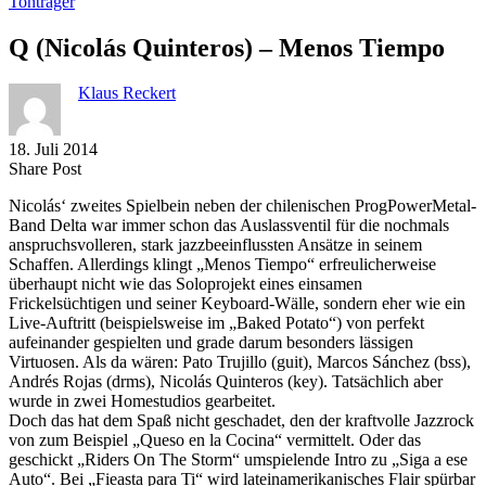
Tonträger
Q (Nicolás Quinteros) – Menos Tiempo
Klaus Reckert
18. Juli 2014
Share
Copy
Send
Share Post
on
URL
Link
Nicolás‘ zweites Spielbein neben der chilenischen ProgPowerMetal-
Facebook
to
via
Band Delta war immer schon das Auslassventil für die nochmals
clipboard
eMail
anspruchsvolleren, stark jazzbeeinflussten Ansätze in seinem
Schaffen. Allerdings klingt „Menos Tiempo“ erfreulicherweise
überhaupt nicht wie das Soloprojekt eines einsamen
Frickelsüchtigen und seiner Keyboard-Wälle, sondern eher wie ein
Live-Auftritt (beispielsweise im „Baked Potato“) von perfekt
aufeinander gespielten und grade darum besonders lässigen
Virtuosen. Als da wären: Pato Trujillo (guit), Marcos Sánchez (bss),
Andrés Rojas (drms), Nicolás Quinteros (key). Tatsächlich aber
wurde in zwei Homestudios gearbeitet.
Doch das hat dem Spaß nicht geschadet, den der kraftvolle Jazzrock
von zum Beispiel „Queso en la Cocina“ vermittelt. Oder das
geschickt „Riders On The Storm“ umspielende Intro zu „Siga a ese
Auto“. Bei „Fieasta para Ti“ wird lateinamerikanisches Flair spürbar