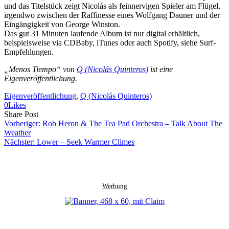
und das Titelstück zeigt Nicolás als feinnervigen Spieler am Flügel,
irgendwo zwischen der Raffinesse eines Wolfgang Dauner und der
Eingängigkeit von George Winston.
Das gut 31 Minuten laufende Album ist nur digital erhältlich,
beispielsweise via CDBaby, iTunes oder auch Spotify, siehe Surf-
Empfehlungen.
„Menos Tiempo“ von
Q (Nicolás Quinteros)
ist eine
Eigenveröffentlichung.
Eigenveröffentlichung
, 
Q (Nicolás Quinteros)
0
Likes
Share
Copy
Send
Share Post
on
URL
Link
Vorheriger:
Rob Heron & The Tea Pad Orchestra – Talk About The
Facebook
to
via
Weather
clipboard
eMail
Nächster:
Lower – Seek Warmer Climes
Werbung