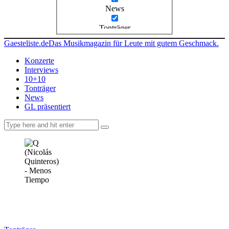
News
Tonträger
Gaesteliste.de
Das Musikmagazin für Leute mit gutem Geschmack.
Konzerte
Interviews
10+10
Tonträger
News
GL präsentiert
facebook-
instagramm
rss
1