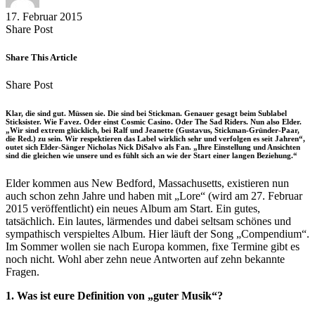
17. Februar 2015
Share
Copy
Send
Share Post
on
URL
Link
Facebook
to
via
Share This Article
clipboard
eMail
Share
Copy
Send
Share Post
on
URL
Link
Facebook
to
via
Klar, die sind gut. Müssen sie. Die sind bei Stickman. Genauer gesagt beim Sublabel
clipboard
eMail
Sticksister. Wie Favez. Oder einst Cosmic Casino. Oder The Sad Riders. Nun also Elder.
„Wir sind extrem glücklich, bei Ralf und Jeanette (Gustavus, Stickman-Gründer-Paar,
die Red.) zu sein. Wir respektieren das Label wirklich sehr und verfolgen es seit Jahren“,
outet sich Elder-Sänger Nicholas Nick DiSalvo als Fan. „Ihre Einstellung und Ansichten
sind die gleichen wie unsere und es fühlt sich an wie der Start einer langen Beziehung.“
Elder kommen aus New Bedford, Massachusetts, existieren nun
auch schon zehn Jahre und haben mit „Lore“ (wird am 27. Februar
2015 veröffentlicht) ein neues Album am Start. Ein gutes,
tatsächlich. Ein lautes, lärmendes und dabei seltsam schönes und
sympathisch verspieltes Album. Hier läuft der Song „Compendium“.
Im Sommer wollen sie nach Europa kommen, fixe Termine gibt es
noch nicht. Wohl aber zehn neue Antworten auf zehn bekannte
Fragen.
1. Was ist eure Definition von „guter Musik“?