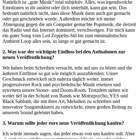
Natürlich ist „gute Musik“ total subjektiv. Alles, was irgendwelche
Emotionen in dir auslöst oder dich unterhält, kann gut sein. Das
bedeutet natürlich nicht, dass diese Musik dann auch gut gemacht
oder gut geschrieben wurde. Außerdem möchte ich meine
Abneigung gegen die am Computer gemachte Popmusik, die derzeit
das Radio und das Internet dominiert, verschweigen. Für mich kann
ein guter Song vom Led Zeppelin-Stil bis zum minimalistischen
Ambient Loop alles sein, so lange er gut gemacht ist.
2. Was war der wichtigste Einfluss bei den Aufnahmen zur
neuen Veröffentlichung?
Wir haben beim Schreiben versucht, sehr auf uns zu hören und die
äußeren Einflüsse so gut wie möglich auszublenden. Unser
Geschmack entwickelt sich nahezu täglich weiter. immer
progressiverer Rock und psychedelische Musik ersetzen und
erweitern unsere Stoner- und Doom-Roots. Trotzdem stehen wir
weiter tief in der Schuld von Bands wie Motorpsycho, YES und
Black Sabbath, die mit ihrer Art, Melodien zu schreiben und
innovative Songstrukturen zu entwickeln, einen großen Beitrag zu
unserem Sound geleistet haben.
3. Warum sollte jeder eure neue Veröffentlichung kaufen?
Ich würde niemals sagen, das jeder etwas von uns kaufen soll. Aber