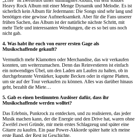
„Lore“ ist zweifellos unser stimmigstes Album, ein sehr solides
Heavy Rock Album mit einer Menge Dynamik und Melodie. Es ist
sicherlich kein Album für Jedermann: Die Songs sind sehr lang und
benötigen eine gewisse Aufmerksamkeit. Aber für die Fans unserer
frühen Sachen, das Album ist der natürliche nächste Schritt, mit
mehr Tiefe und interessanten Wendungen, die es so bei uns noch
nicht gab.
4. Was habt ihr euch von eurer ersten Gage als
Musikschaffende gekauft?
Vermutlich mehr Klamotten oder Merchandise, das wir verkaufen
konnten, um weiterzumachen. Denn das Reinvestieren ist einfach
ein notwendiges Übel, um den Laden am Laufen zu halten, ob in
durchgebrannte Verstärker, kaputte Becken oder in eigene Platten,
um sie auf der Tour verkaufen zu können. Alles was darüber hinaus
geht, bezahlt die Miete…
5. Gab es einen bestimmten Auslöser dafür, dass ihr
Musikschaffende werden wolltet?
Das Erlebnis, Punkrock zu entdecken, und zu realisieren, das jeder
Musik machen kann, der die Energie und den Drive hat, waren ohne
Zweifel zwei Gründe, mir mein erstes Schlagzeug und später eine
Gitarre zu kaufen. Ein paar Power-Akkorde später hatte ich meine
erste Band, der Rest ist Geschichte.