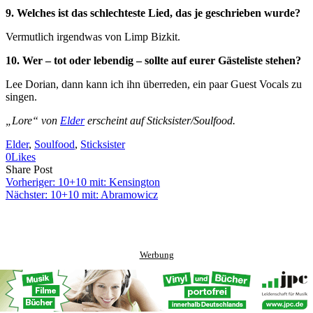
9. Welches ist das schlechteste Lied, das je geschrieben wurde?
Vermutlich irgendwas von Limp Bizkit.
10. Wer – tot oder lebendig – sollte auf eurer Gästeliste stehen?
Lee Dorian, dann kann ich ihn überreden, ein paar Guest Vocals zu
singen.
„Lore“ von
Elder
erscheint auf Sticksister/Soulfood.
Elder
, 
Soulfood
, 
Sticksister
0
Likes
Share
Copy
Send
Share Post
on
URL
Link
Vorheriger:
10+10 mit: Kensington
Facebook
to
via
Nächster:
10+10 mit: Abramowicz
clipboard
eMail
Werbung