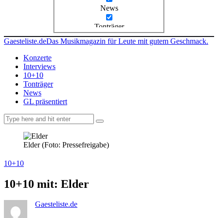
News
Tonträger
Gaesteliste.de
Das Musikmagazin für Leute mit gutem Geschmack.
Konzerte
Interviews
10+10
Tonträger
News
GL präsentiert
facebook-
instagramm
rss
1
Elder (Foto: Pressefreigabe)
10+10
10+10 mit: Elder
Gaesteliste.de