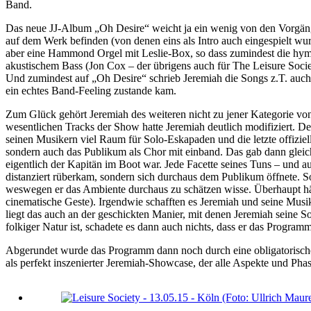
Band.
Das neue JJ-Album „Oh Desire“ weicht ja ein wenig von den Vorgänger-
auf dem Werk befinden (von denen eins als Intro auch eingespielt wu
aber eine Hammond Orgel mit Leslie-Box, so dass zumindest die hymn
akustischem Bass (Jon Cox – der übrigens auch für The Leisure Societ
Und zumindest auf „Oh Desire“ schrieb Jeremiah die Songs z.T. auc
ein echtes Band-Feeling zustande kam.
Zum Glück gehört Jeremiah des weiteren nicht zu jener Kategorie vo
wesentlichen Tracks der Show hatte Jeremiah deutlich modifiziert. De
seinen Musikern viel Raum für Solo-Eskapaden und die letzte offiziell
sondern auch das Publikum als Chor mit einband. Das gab dann gleich 
eigentlich der Kapitän im Boot war. Jede Facette seines Tuns – und a
distanziert rüberkam, sondern sich durchaus dem Publikum öffnete. So 
weswegen er das Ambiente durchaus zu schätzen wisse. Überhaupt hät
cinematische Geste). Irgendwie schafften es Jeremiah und seine Musi
liegt das auch an der geschickten Manier, mit denen Jeremiah seine 
folkiger Natur ist, schadete es dann auch nichts, dass er das Programm
Abgerundet wurde das Programm dann noch durch eine obligatorische 
als perfekt inszenierter Jeremiah-Showcase, der alle Aspekte und Phas