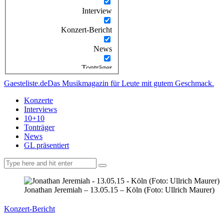
Interview
Konzert-Bericht
News
Tonträger
Gaesteliste.de
Das Musikmagazin für Leute mit gutem Geschmack.
Konzerte
Interviews
10+10
Tonträger
News
GL präsentiert
facebook-
instagramm
rss
1
Jonathan Jeremiah – 13.05.15 – Köln (Foto: Ullrich Maurer)
Konzert-Bericht