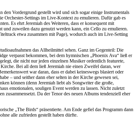
n den Vordergrund gestellt wird und sich sogar einige Instrumentals
ie Orchester-Settings im Live-Kontext zu emulieren. Dafür gab es
ten. Es ehrt Jeremiah des Weiteren, dass er konsequent mit
iht und zuweilen dazu genutzt werden kann, ein Cello zu emulieren.
iteltrack etwa zusammen mit Page), wodurch auch im Live-Setting
tudioaufnahmen das Allheilmittel sehen. Ganz im Gegenteil: Die
e Bridge verpasst bekommen, bei dem hymnischen „Phoenix Ava“ ließ er
legt, die nicht nur jeden einzelnen Musiker ordentlich featurete,
Kirche. Bei all dem ließ Jeremiah nie einen Zweifel daran, wer
 Bemerkenswert war daran, dass er dabei keineswegs blasiert oder
 habe – und seither dann eher selten in der Kirche gewesen sei,
nken können (denn Jeremiah liebt als Songwriter die große,
aus emotionalen, souligen Event werden zu lassen. Nicht zuletzt
cken zusammensetzt. Da der Tenor des neuen Albums tendenziell eher
gorische „The Birds“ präsentierte. Am Ende gefiel das Programm dann
hne alle zufrieden gestellt haben dürfte.