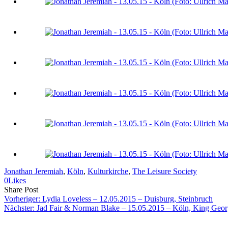
Jonathan Jeremiah
, 
Köln
, 
Kulturkirche
, 
The Leisure Society
0
Likes
Share
Copy
Send
Share Post
on
URL
Link
Vorheriger:
Lydia Loveless – 12.05.2015 – Duisburg, Steinbruch
Facebook
to
via
Nächster:
Jad Fair & Norman Blake – 15.05.2015 – Köln, King Geo
clipboard
eMail