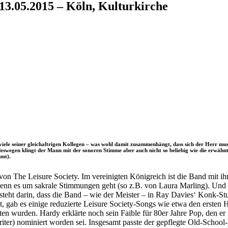
13.05.2015 – Köln, Kulturkirche
iele seiner gleichaltrigen Kollegen – was wohl damit zusammenhängt, dass sich der Herr musik
eswegen klingt der Mann mit der sonoren Stimme aber auch nicht so beliebig wie die erwähnt
mmt).
 The Leisure Society. Im vereinigten Königreich ist die Band mit ih
 wenn es um sakrale Stimmungen geht (so z.B. von Laura Marling). Und 
esteht darin, dass die Band – wie der Meister – in Ray Davies‘ Kon
elt, gab es einige reduzierte Leisure Society-Songs wie etwa den erst
oten wurden. Hardy erklärte noch sein Faible für 80er Jahre Pop, den 
iter) nominiert worden sei. Insgesamt passte der gepflegte Old-Schoo