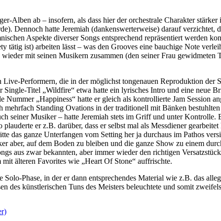
Alben ab – insofern, als dass hier der orchestrale Charakter stärker i
rde). Dennoch hatte Jeremiah (dankenswerterweise) darauf verzichtet, d
ischen Aspekte diverser Songs entsprechend repräsentiert werden konn
y tätig ist) arbeiten lässt – was den Grooves eine bauchige Note verle
h wieder mit seinen Musikern zusammen (den seiner Frau gewidmeten T
n Live-Performern, die in der möglichst tongenauen Reproduktion der S
r Single-Titel „Wildfire“ etwa hatte ein lyrisches Intro und eine neu
e Nummer „Happiness“ hatte er gleich als kontrollierte Jam Session ange
mehrfach Standing Ovations in der traditionell mit Bänken bestuhlten 
uch seiner Musiker – hatte Jeremiah stets im Griff und unter Kontrolle.
plauderte er z.B. darüber, dass er selbst mal als Messdiener gearbeitet
te das ganze Unterfangen vom Setting her ja durchaus im Pathos versi
ker aber, auf dem Boden zu bleiben und die ganze Show zu einem durch
Songs aus zwar bekannten, aber immer wieder den richtigen Versatzstü
 mit älteren Favorites wie „Heart Of Stone“ auffrischte.
Solo-Phase, in der er dann entsprechendes Material wie z.B. das alle
en des künstlerischen Tuns des Meisters beleuchtete und somit zweifelso