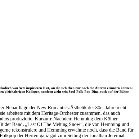
alisch von Acts inspirieren lässt, an die sich eben nur noch die Älteren erinnern können:
en gleichaltrigen Kollegen, sondern zieht sein Soul-Folk-Pop-Ding auch auf der Bühne
rer Neuauflage der New Romantics-Ästhetik der 80er Jahre recht
sie arbeitete mit dem Heritage-Orchester zusammen, das auch
k-Studios produzierte. Kurzum: Nachdem Hemming dem Kölner
en Hit der Band, „Last Of The Melting Snow“, die von Hemming und
er gerne rekonstruiere und Hemming erwähnte noch, dass die Band für
l-Folkpop der Herren ganz gut zum Setting der Jonathan Jeremiah