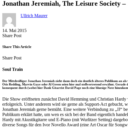
Jonathan Jeremiah, The Leisure Society – 
Ullrich Maurer
14. Mai 2015
Share
Copy
Send
Share Post
on
URL
Link
Facebook
to
via
Share This Article
clipboard
eMail
Share
Copy
Send
Share Post
on
URL
Link
Facebook
to
via
Soul Train
clipboard
eMail
Der Mittdreißiger Jonathan Jeremiah zieht dann doch ein deutlich älteres Publikum an als v
Otis Redding, Marvin Gaye oder Al Green seien hier mal stellvertretend erwähnt. Gerade d
konsequent durch (wobei hier Dank Gitarrist David Page noch eine bluesige Note hinzuko
Die Show eröffneten zunächst David Hemming und Christian Hardy von
erfolgreich. Unter anderem wird sie gerne als Support-Act gebucht,
Jonathan Jeremiah gerne bemüht. Eine weitere Verbindung zu „JJ“ b
Publikum erklärt hatte, um wen es sich bei der Band eigentlich hand
Hardy mit Akustikgitarre und E-Piano (mit Wurlitzer Setting) dargeb
diverse Songs für den Ivor Novello Award (eine Art Oscar für Songwr