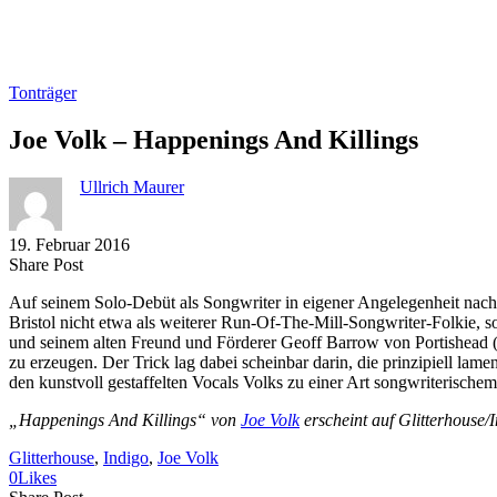
Tonträger
Joe Volk – Happenings And Killings
Ullrich Maurer
19. Februar 2016
Share
Copy
Send
Share Post
on
URL
Link
Auf seinem Solo-Debüt als Songwriter in eigener Angelegenheit nach
Facebook
to
via
Bristol nicht etwa als weiterer Run-Of-The-Mill-Songwriter-Folkie,
clipboard
eMail
und seinem alten Freund und Förderer Geoff Barrow von Portishead 
zu erzeugen. Der Trick lag dabei scheinbar darin, die prinzipiell l
den kunstvoll gestaffelten Vocals Volks zu einer Art songwriterisch
„Happenings And Killings“ von
Joe Volk
erscheint auf Glitterhouse/I
Glitterhouse
, 
Indigo
, 
Joe Volk
0
Likes
Share
Copy
Send