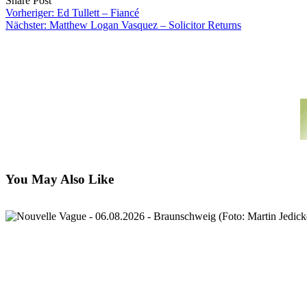
Share Post
on
URL
Link
Vorheriger:
Ed Tullett – Fiancé
Facebook
to
via
Nächster:
Matthew Logan Vasquez – Solicitor Returns
clipboard
eMail
You May Also Like