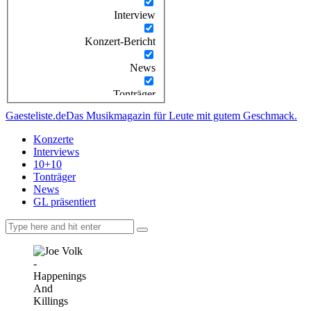
Interview
Konzert-Bericht
News
Tonträger
Gaesteliste.de
Das Musikmagazin für Leute mit gutem Geschmack.
Konzerte
Interviews
10+10
Tonträger
News
GL präsentiert
facebook-
instagramm
rss
1