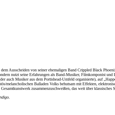
 dem Ausscheiden von seiner ehemaligen Band Crippled Black Phoenix p
 sondern nutzt seine Erfahrungen als Band-Musiker, Filmkomponist un
(der auch Musiker aus dem Portishead-Umfeld organisierte), auf „Happ
amentös/melancholischen Balladen Volks behutsam mit Effekten, elektron
em Gesamtkunstwerk zusammenzuschweißen, das weit über klassisches St
ndigo.