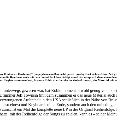
Unknown Harbours)“ (zugegebenermaßen nicht ganz freiwillig) fast sieben Jahre Zeit gelasse
, denn die Band war noch mit dem Soundcheck beschäftigt – und der versprach dann einen dru
ler Elegien zusammenfasst, brannte Robin aber bereits im Vorfeld darauf, das Material mit s
stisch unterwegs gewesen war, hat Robin momentan wohl genug von ak
Drummer Jeff Townsin (mit dem zusammen er das neue Material auch im 
 erzwungenen Aufenthalt in den USA schließlich in der Nähe von Brüss
atte so eines) und Keyboards ohne Ende, sondern auch den unbedingten 
e zunächst ein Mal die komplette neue LP in der Original-Reihenfolge.
e, mit der Reihenfolge der Songs zu spielen, kann es – seiner Meinung