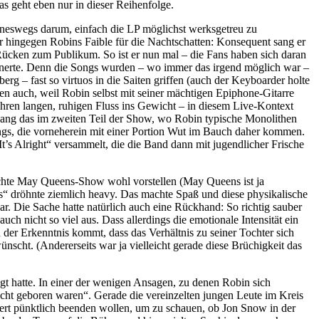
das geht eben nur in dieser Reihenfolge.
eineswegs darum, einfach die LP möglichst werksgetreu zu
r hingegen Robins Faible für die Nachtschatten: Konsequent sang er
ücken zum Publikum. So ist er nun mal – die Fans haben sich daran
innerte. Denn die Songs wurden – wo immer das irgend möglich war –
rg – fast so virtuos in die Saiten griffen (auch der Keyboarder holte
en auch, weil Robin selbst mit seiner mächtigen Epiphone-Gitarre
hren langen, ruhigen Fluss ins Gewicht – in diesem Live-Kontext
lang das im zweiten Teil der Show, wo Robin typische Monolithen
ngs, die vorneherein mit einer Portion Wut im Bauch daher kommen.
s Alright“ versammelt, die die Band dann mit jugendlicher Frische
chte May Queens-Show wohl vorstellen (May Queens ist ja
s“ dröhnte ziemlich heavy. Das machte Spaß und diese physikalische
 Die Sache hatte natürlich auch eine Rückhand: So richtig sauber
ch nicht so viel aus. Dass allerdings die emotionale Intensität ein
r Erkenntnis kommt, dass das Verhältnis zu seiner Tochter sich
wünscht. (Andererseits war ja vielleicht gerade diese Brüchigkeit das
gt hatte. In einer der wenigen Ansagen, zu denen Robin sich
icht geboren waren“. Gerade die vereinzelten jungen Leute im Kreis
zert pünktlich beenden wollen, um zu schauen, ob Jon Snow in der