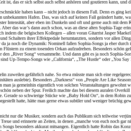
eit ist, das er sich selbst auch selbst anhören und goutieren kann, und 
Geschmäckle haben kann – nicht jedoch in diesem Fall. Denn es ging k
m unbekannten Hafen. Das, was sich auf keinen Fall geändert hatte, wa
er Intensität, aber eben im Dunkeln und oft und gerne auch mit dem R
r. Aber das war’s dann auch schon, was an diese alten Sophia-Tage er
h indem die belgischen Kollegen – allen voran Gitarrist Jasper Maekelbe
 und Schaltern ihrer Effektpedale herumtanzten, sondern vor allen Ding
a ja noch die Dynamik: Nominell fallen Sophia-Songs ja eher durch i
en Flüstern zu einem tosenden Orkan aufzudrehen. Besonders schön ge
der den „River Song“ versammelte. Und dann gibt es ja noch Sophia-So
sind Up-Tempo-Songs wie „California“, „The Hustle“ oder „You Say It’
n zuweilen gefährlich nahe. So etwa müsste man sich eine regelgere
nitäten auslebte). Besonders „Darkness“ von „People Are Like Season
man ja gemeinhin eigentlich von solchen Veranstaltungen gewohnt war.
chön neben der Spur. Freilich machte das bei diesem auralen Overkill au
. Gerade so schwierige Stücke wie „Baby Hold On“, in dem Robin zu de
vorgestellt hatte, hätte man gerne etwas subtiler und weniger brüchig ge
icht nur die Musiker, sondern auch das Publikum sich teilweise verjün
 Treue und erinnerte an Zeiten, in denen „manche von euch noch gar n
en Songs besonders akkurat mitsangen. Eigentlich hatte Robin das Kon