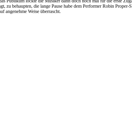
das Publikum lockte die Musiker dann doch noch mal für die erste Zug
sagt, zu behaupten, die lange Pause habe dem Performer Robin Proper-Sh
 auf angenehme Weise überrascht.