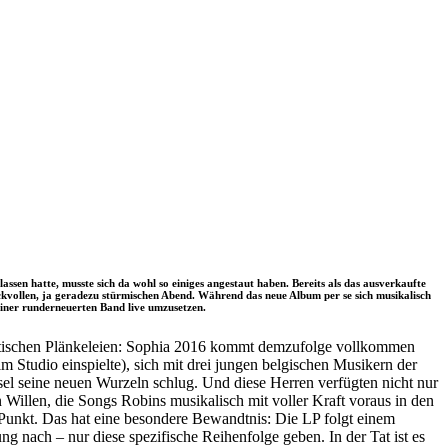
n hatte, musste sich da wohl so einiges angestaut haben. Bereits als das ausverkaufte
ckvollen, ja geradezu stürmischen Abend. Während das neue Album per se sich musikalisch
einer runderneuerten Band live umzusetzen.
ustischen Plänkeleien: Sophia 2016 kommt demzufolge vollkommen
Studio einspielte), sich mit drei jungen belgischen Musikern der
el seine neuen Wurzeln schlug. Und diese Herren verfügten nicht nur
Willen, die Songs Robins musikalisch mit voller Kraft voraus in den
 Punkt. Das hat eine besondere Bewandtnis: Die LP folgt einem
 nach – nur diese spezifische Reihenfolge geben. In der Tat ist es