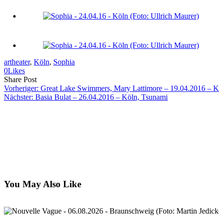
artheater
, 
Köln
, 
Sophia
0
Likes
Share
Copy
Send
Share Post
on
URL
Link
Vorheriger:
Great Lake Swimmers, Mary Lattimore – 19.04.2016 – K
Facebook
to
via
Nächster:
Basia Bulat – 26.04.2016 – Köln, Tsunami
clipboard
eMail
You May Also Like