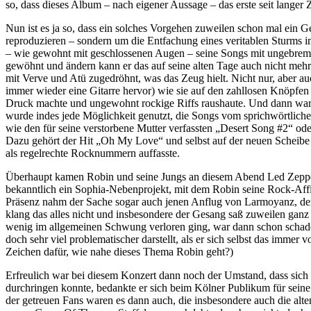
so, dass dieses Album – nach eigener Aussage – das erste seit langer Z
Nun ist es ja so, dass ein solches Vorgehen zuweilen schon mal ein 
reproduzieren – sondern um die Entfachung eines veritablen Sturms i
– wie gewohnt mit geschlossenen Augen – seine Songs mit ungebremst
gewöhnt und ändern kann er das auf seine alten Tage auch nicht meh
mit Verve und Atü zugedröhnt, was das Zeug hielt. Nicht nur, aber auc
immer wieder eine Gitarre hervor) wie sie auf den zahllosen Knöpfen
Druck machte und ungewohnt rockige Riffs raushaute. Und dann war d
wurde indes jede Möglichkeit genutzt, die Songs vom sprichwörtlich
wie den für seine verstorbene Mutter verfassten „Desert Song #2“ o
Dazu gehört der Hit „Oh My Love“ und selbst auf der neuen Scheibe 
als regelrechte Rocknummern auffasste.
Überhaupt kamen Robin und seine Jungs an diesem Abend Led Zeppeli
bekanntlich ein Sophia-Nebenprojekt, mit dem Robin seine Rock-Affi
Präsenz nahm der Sache sogar auch jenen Anflug von Larmoyanz, den 
klang das alles nicht und insbesondere der Gesang saß zuweilen ganz s
wenig im allgemeinen Schwung verloren ging, war dann schon schade
doch sehr viel problematischer darstellt, als er sich selbst das immer 
Zeichen dafür, wie nahe dieses Thema Robin geht?)
Erfreulich war bei diesem Konzert dann noch der Umstand, dass sich n
durchringen konnte, bedankte er sich beim Kölner Publikum für seine
der getreuen Fans waren es dann auch, die insbesondere auch die alt