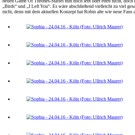
neuen Game Of Thrones-Staffel nun noch lebt oder eben nicht, doch 
„Birds“ und „I Left You“. Es wäre abschließend vielleicht zu viel ge
nicht, denn mit dem aktuellen Konzept hat Robin alte wie neue Fans