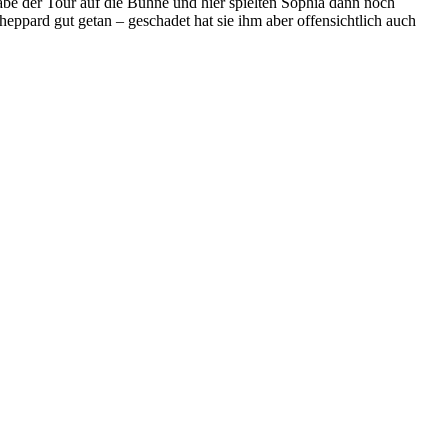
abe der Tour auf die Bühne und hier spielten Sophia dann noch
eppard gut getan – geschadet hat sie ihm aber offensichtlich auch