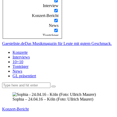
Interview
Konzert-Bericht
News
Tonträger
Gaesteliste.de
Das Musikmagazin für Leute mit gutem Geschmack.
Konzerte
Interviews
10+10
Tonträger
News
GL präsentiert
facebook-
instagramm
rss
1
Sophia – 24.04.16 – Köln (Foto: Ullrich Maurer)
Konzert-Bericht