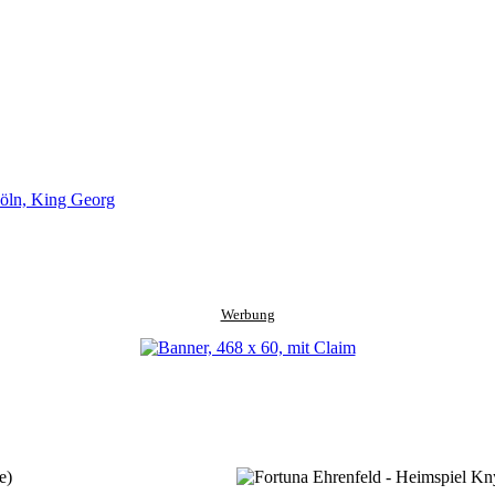
öln, King Georg
Werbung