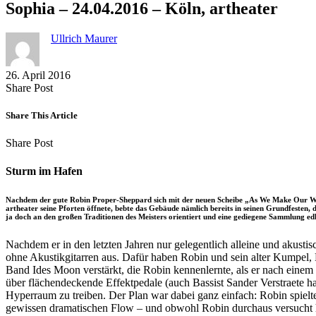
Sophia – 24.04.2016 – Köln, artheater
Ullrich Maurer
26. April 2016
Share
Copy
Send
Share Post
on
URL
Link
Facebook
to
via
Share This Article
clipboard
eMail
Share
Copy
Send
Share Post
on
URL
Link
Facebook
to
via
Sturm im Hafen
clipboard
eMail
Nachdem der gute Robin Proper-Sheppard sich mit der neuen Scheibe „As We Make Our Way (
artheater seine Pforten öffnete, bebte das Gebäude nämlich bereits in seinen Grundfesten
ja doch an den großen Traditionen des Meisters orientiert und eine gediegene Sammlung ed
Nachdem er in den letzten Jahren nur gelegentlich alleine und aku
ohne Akustikgitarren aus. Dafür haben Robin und sein alter Kumpel, 
Band Ides Moon verstärkt, die Robin kennenlernte, als er nach einem
über flächendeckende Effektpedale (auch Bassist Sander Verstraete h
Hyperraum zu treiben. Der Plan war dabei ganz einfach: Robin spielt
gewissen dramatischen Flow – und obwohl Robin durchaus versucht hatt