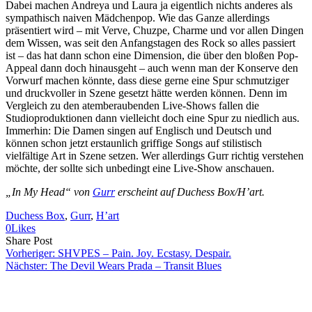
Dabei machen Andreya und Laura ja eigentlich nichts anderes als
sympathisch naiven Mädchenpop. Wie das Ganze allerdings
präsentiert wird – mit Verve, Chuzpe, Charme und vor allen Dingen
dem Wissen, was seit den Anfangstagen des Rock so alles passiert
ist – das hat dann schon eine Dimension, die über den bloßen Pop-
Appeal dann doch hinausgeht – auch wenn man der Konserve den
Vorwurf machen könnte, dass diese gerne eine Spur schmutziger
und druckvoller in Szene gesetzt hätte werden können. Denn im
Vergleich zu den atemberaubenden Live-Shows fallen die
Studioproduktionen dann vielleicht doch eine Spur zu niedlich aus.
Immerhin: Die Damen singen auf Englisch und Deutsch und
können schon jetzt erstaunlich griffige Songs auf stilistisch
vielfältige Art in Szene setzen. Wer allerdings Gurr richtig verstehen
möchte, der sollte sich unbedingt eine Live-Show anschauen.
„In My Head“ von
Gurr
erscheint auf Duchess Box/H’art.
Duchess Box
, 
Gurr
, 
H’art
0
Likes
Share
Copy
Send
Share Post
on
URL
Link
Vorheriger:
SHVPES – Pain. Joy. Ecstasy. Despair.
Facebook
to
via
Nächster:
The Devil Wears Prada – Transit Blues
clipboard
eMail