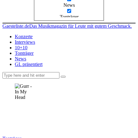
News
Tonträger
Gaesteliste.de
Das Musikmagazin für Leute mit gutem Geschmack.
Konzerte
Interviews
10+10
Tonträger
News
GL präsentiert
facebook-
instagramm
rss
1