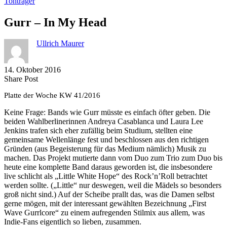
Tonträger
Gurr – In My Head
Ullrich Maurer
14. Oktober 2016
Share
Copy
Send
Share Post
on
URL
Link
Platte der Woche KW 41/2016
Facebook
to
via
clipboard
eMail
Keine Frage: Bands wie Gurr müsste es einfach öfter geben. Die
beiden Wahlberlinerinnen Andreya Casablanca und Laura Lee
Jenkins trafen sich eher zufällig beim Studium, stellten eine
gemeinsame Wellenlänge fest und beschlossen aus den richtigen
Gründen (aus Begeisterung für das Medium nämlich) Musik zu
machen. Das Projekt mutierte dann vom Duo zum Trio zum Duo bis
heute eine komplette Band daraus geworden ist, die insbesondere
live schlicht als „Little White Hope“ des Rock’n’Roll betrachtet
werden sollte. („Little“ nur deswegen, weil die Mädels so besonders
groß nicht sind.) Auf der Scheibe prallt das, was die Damen selbst
gerne mögen, mit der interessant gewählten Bezeichnung „First
Wave Gurrlcore“ zu einem aufregenden Stilmix aus allem, was
Indie-Fans eigentlich so lieben, zusammen.