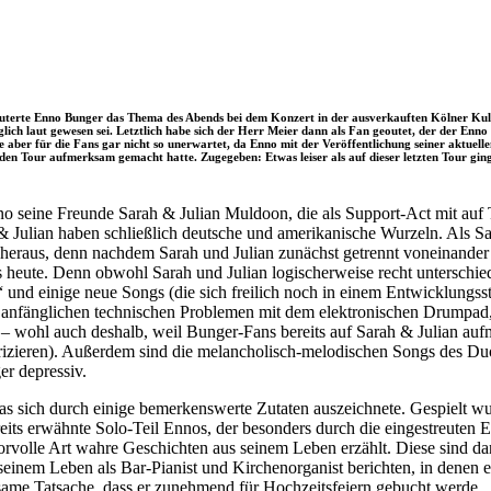
erläuterte Enno Bunger das Thema des Abends bei dem Konzert in der ausverkauften Kölner Ku
äglich laut gewesen sei. Letztlich habe sich der Herr Meier dann als Fan geoutet, der der E
e aber für die Fans gar nicht so unerwartet, da Enno mit der Veröffentlichung seiner aktuell
en Tour aufmerksam gemacht hatte. Zugegeben: Etwas leiser als auf dieser letzten Tour ging 
no seine Freunde Sarah & Julian Muldoon, die als Support-Act mit auf
 Julian haben schließlich deutsche und amerikanische Wurzeln. Als S
ng heraus, denn nachdem Sarah und Julian zunächst getrennt voneinander
bis heute. Denn obwohl Sarah und Julian logischerweise recht unterschi
und einige neue Songs (die sich freilich noch in einem Entwicklungsst
 anfänglichen technischen Problemen mit dem elektronischen Drumpad,
– wohl auch deshalb, weil Bunger-Fans bereits auf Sarah & Julian auf
izieren). Außerdem sind die melancholisch-melodischen Songs des Du
r depressiv.
as sich durch einige bemerkenswerte Zutaten auszeichnete. Gespielt w
eits erwähnte Solo-Teil Ennos, der besonders durch die eingestreuten E
orvolle Art wahre Geschichten aus seinem Leben erzählt. Diese sind d
s seinem Leben als Bar-Pianist und Kirchenorganist berichten, in dene
ltsame Tatsache, dass er zunehmend für Hochzeitsfeiern gebucht werde.