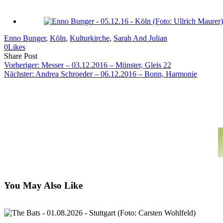
Enno Bunger
, 
Köln
, 
Kulturkirche
, 
Sarah And Julian
0
Likes
Share
Copy
Send
Share Post
on
URL
Link
Vorheriger:
Messer – 03.12.2016 – Münster, Gleis 22
Facebook
to
via
Nächster:
Andrea Schroeder – 06.12.2016 – Bonn, Harmonie
clipboard
eMail
You May Also Like