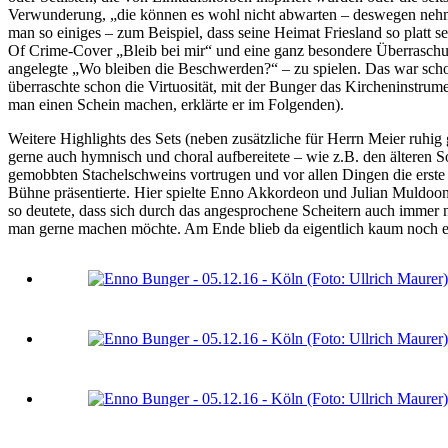
Verwunderung, „die können es wohl nicht abwarten – deswegen nehme
man so einiges – zum Beispiel, dass seine Heimat Friesland so platt
Of Crime-Cover „Bleib bei mir“ und eine ganz besondere Überraschun
angelegte „Wo bleiben die Beschwerden?“ – zu spielen. Das war sch
überraschte schon die Virtuosität, mit der Bunger das Kircheninstrume
man einen Schein machen, erklärte er im Folgenden).
Weitere Highlights des Sets (neben zusätzliche für Herrn Meier ruhig
gerne auch hymnisch und choral aufbereitete – wie z.B. den älteren
gemobbten Stachelschweins vortrugen und vor allen Dingen die erste
Bühne präsentierte. Hier spielte Enno Akkordeon und Julian Muldoon 
so deutete, dass sich durch das angesprochene Scheitern auch immer
man gerne machen möchte. Am Ende blieb da eigentlich kaum noch ei