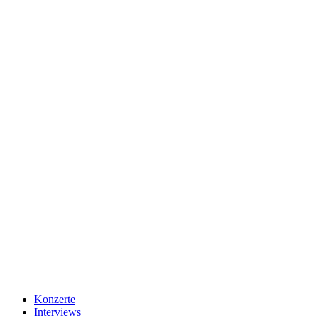
facebook-
instagramm
rss
1
Konzerte
Interviews