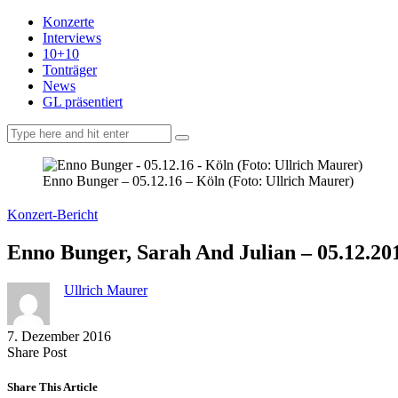
Konzerte
Interviews
10+10
Tonträger
News
GL präsentiert
facebook-
instagramm
rss
1
Enno Bunger – 05.12.16 – Köln (Foto: Ullrich Maurer)
Konzert-Bericht
Enno Bunger, Sarah And Julian – 05.12.20
Ullrich Maurer
7. Dezember 2016
Share
Copy
Send
Share Post
on
URL
Link
Facebook
to
via
Share This Article