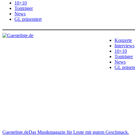
10+10
Tonträger
News
GL präsentiert
Konzerte
Interviews
10+10
Tonträger
News
GL präsent
Gaesteliste.de
Das Musikmagazin für Leute mit gutem Geschmack.