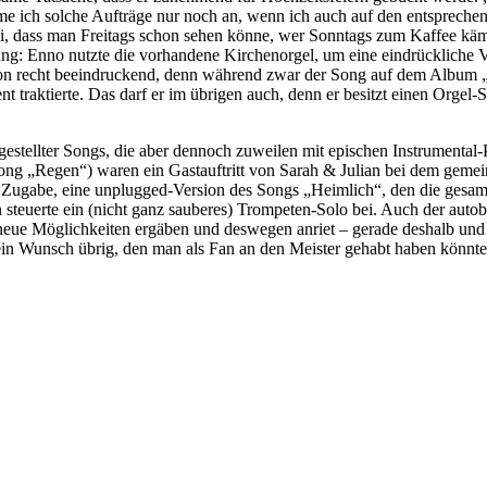
 ich solche Aufträge nur noch an, wenn ich auch auf den entsprechen
 sei, dass man Freitags schon sehen könne, wer Sonntags zum Kaffee kä
g: Enno nutzte die vorhandene Kirchenorgel, um eine eindrückliche Ve
on recht beeindruckend, denn während zwar der Song auf dem Album „
nt traktierte. Das darf er im übrigen auch, denn er besitzt einen Orgel
 gestellter Songs, die aber dennoch zuweilen mit epischen Instrumenta
 Song „Regen“) waren ein Gastauftritt von Sarah & Julian bei dem gem
 Zugabe, eine unplugged-Version des Songs „Heimlich“, den die gesamte
steuerte ein (nicht ganz sauberes) Trompeten-Solo bei. Auch der autob
 neue Möglichkeiten ergäben und deswegen anriet – gerade deshalb und
n Wunsch übrig, den man als Fan an den Meister gehabt haben könnte