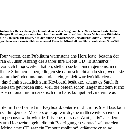
lturkirche. Da sei dann gleich nach dem ersten Song ein Herr Meier beim Tontechniker
nno Bunger Band sogar nachreise – insofern wolle man auf den Herrn Meier nun Rücksicht
en EP „Herzen auf links“, auf der einige Favoriten wie „Neonlicht“ oder „Regen“ in
es dann auch tatsächlich zu – zumal Enno im Mittelteil der Show auch einen Solo-Teil
 Tour waren, dem Publikum wärmstens ans Herz legte, begann der
arah & Julian Anfang des Jahres ihre Debüt-CD „Birthmarks“
 vor sich hingewerkelt hatten, stellten sie bei einem gemeinsamen
edliche Stimmen haben, klingen sie dann schlicht am besten, wenn sie
adium befinden und noch nicht eingespielt wurden) bildeten das
 das Sarah zusätzlich zum Keyboard betätigte, gelang es Sarah &
merksam geworden sind, weil die beiden schon länger mit dem Piano-
os emotional und musikalisch durchaus kompatibel zu dem, was
urde im Trio Format mit Keyboard, Gitarre und Drums (der Bass kam
rzählungen des Meisters geprägt wurde, die mittlerweile zu einem
ann genauso wahr wie die Tatsache, dass das Wort „naiv“ aus dem
n es um Hochzeiten geht, die mit Beerdigungen verwechselt werden
 „Meine erste CD war ein Trennungsalbum“, erläuterte er seine