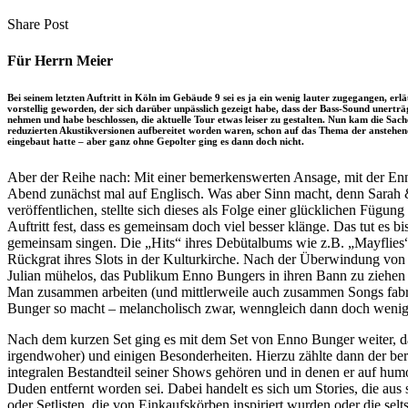
clipboard
eMail
Share
Copy
Send
Share Post
on
URL
Link
Facebook
to
via
Für Herrn Meier
clipboard
eMail
Bei seinem letzten Auftritt in Köln im Gebäude 9 sei es ja ein wenig lauter zugegangen, 
vorstellig geworden, der sich darüber unpässlich gezeigt habe, dass der Bass-Sound unertr
nehmen und habe beschlossen, die aktuelle Tour etwas leiser zu gestalten. Nun kam die Sach
reduzierten Akustikversionen aufbereitet worden waren, schon auf das Thema der anstehend
eingebaut hatte – aber ganz ohne Gepolter ging es dann doch nicht.
Aber der Reihe nach: Mit einer bemerkenswerten Ansage, mit der En
Abend zunächst mal auf Englisch. Was aber Sinn macht, denn Sarah &
veröffentlichen, stellte sich dieses als Folge einer glücklichen Fügu
Auftritt fest, dass es gemeinsam doch viel besser klänge. Das tut es 
gemeinsam singen. Die „Hits“ ihres Debütalbums wie z.B. „Mayflies“ 
Rückgrat ihres Slots in der Kulturkirche. Nach der Überwindung von
Julian mühelos, das Publikum Enno Bungers in ihren Bann zu ziehen 
Man zusammen arbeiten (und mittlerweile auch zusammen Songs fabr
Bunger so macht – melancholisch zwar, wenngleich dann doch wenige
Nach dem kurzen Set ging es mit dem Set von Enno Bunger weiter, d
irgendwoher) und einigen Besonderheiten. Hierzu zählte dann der ber
integralen Bestandteil seiner Shows gehören und in denen er auf hum
Duden entfernt worden sei. Dabei handelt es sich um Stories, die au
oder Setlisten, die von Einkaufskörben inspiriert wurden oder die se