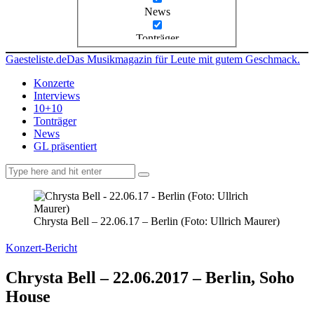
News
Tonträger
Gaesteliste.de
Das Musikmagazin für Leute mit gutem Geschmack.
Konzerte
Interviews
10+10
Tonträger
News
GL präsentiert
facebook-
instagramm
rss
1
Chrysta Bell – 22.06.17 – Berlin (Foto: Ullrich Maurer)
Konzert-Bericht
Chrysta Bell – 22.06.2017 – Berlin, Soho
House