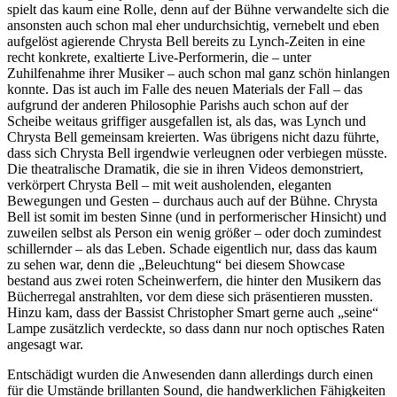
spielt das kaum eine Rolle, denn auf der Bühne verwandelte sich die
ansonsten auch schon mal eher undurchsichtig, vernebelt und eben
aufgelöst agierende Chrysta Bell bereits zu Lynch-Zeiten in eine
recht konkrete, exaltierte Live-Performerin, die – unter
Zuhilfenahme ihrer Musiker – auch schon mal ganz schön hinlangen
konnte. Das ist auch im Falle des neuen Materials der Fall – das
aufgrund der anderen Philosophie Parishs auch schon auf der
Scheibe weitaus griffiger ausgefallen ist, als das, was Lynch und
Chrysta Bell gemeinsam kreierten. Was übrigens nicht dazu führte,
dass sich Chrysta Bell irgendwie verleugnen oder verbiegen müsste.
Die theatralische Dramatik, die sie in ihren Videos demonstriert,
verkörpert Chrysta Bell – mit weit ausholenden, eleganten
Bewegungen und Gesten – durchaus auch auf der Bühne. Chrysta
Bell ist somit im besten Sinne (und in performerischer Hinsicht) und
zuweilen selbst als Person ein wenig größer – oder doch zumindest
schillernder – als das Leben. Schade eigentlich nur, dass das kaum
zu sehen war, denn die „Beleuchtung“ bei diesem Showcase
bestand aus zwei roten Scheinwerfern, die hinter den Musikern das
Bücherregal anstrahlten, vor dem diese sich präsentieren mussten.
Hinzu kam, dass der Bassist Christopher Smart gerne auch „seine“
Lampe zusätzlich verdeckte, so dass dann nur noch optisches Raten
angesagt war.
Entschädigt wurden die Anwesenden dann allerdings durch einen
für die Umstände brillanten Sound, die handwerklichen Fähigkeiten