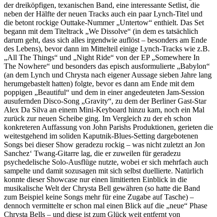
der dreiköpfigen, texanischen Band, eine interessante Setlist, die
neben der Hälfte der neuen Tracks auch ein paar Lynch-Titel und
die betont rockige Outtake-Nummer „Untertow“ enthielt. Das Set
begann mit dem Titeltrack „We Dissolve“ (in dem es tatsächlich
darum geht, dass sich alles irgendwie auflöst – besonders am Ende
des Lebens), bevor dann im Mittelteil einige Lynch-Tracks wie z.B.
„All The Things“ und „Night Ride“ von der EP „Somewhere In
The Nowhere“ und besonders das episch ausformulierte „Babylon“
(an dem Lynch und Chrysta nach eigener Aussage sieben Jahre lang
herumgebastelt hatten) folgte, bevor es dann am Ende mit dem
poppigen „Beautiful“ und dem in einer angedeuteten Jam-Session
ausufernden Disco-Song „Gravity“, zu dem der Berliner Gast-Star
Alex Da Silva an einem Mini-Keyboard hinzu kam, noch ein Mal
zurück zur neuen Scheibe ging. Im Vergleich zu der eh schon
konkreteren Auffassung von John Parishs Produktionen, gerieten die
weitestgehend im soliden Kaputnik-Blues-Setting dargebotenen
Songs bei dieser Show geradezu rockig – was nicht zuletzt an Jon
Sanchez‘ Twang-Gitarre lag, die er zuweilen für geradezu
psychedelische Solo-Ausflüge nutzte, wobei er sich mehrfach auch
sampelte und damit sozusagen mit sich selbst duellierte. Natürlich
konnte dieser Showcase nur einen limitierten Einblick in die
musikalische Welt der Chrysta Bell gewähren (so hatte die Band
zum Beispiel keine Songs mehr für eine Zugabe auf Tasche) –
dennoch vermittelte er schon mal einen Blick auf die „neue“ Phase
Chrysta Bells – und diese ist zum Glück weit entfernt von