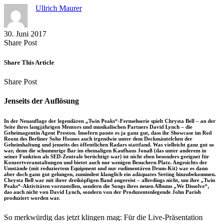
Ullrich Maurer
30. Juni 2017
Share
Copy
Send
Share Post
on
URL
Link
Facebook
to
via
Share This Article
clipboard
eMail
Share
Copy
Send
Share Post
on
URL
Link
Facebook
to
via
Jenseits der Auflösung
clipboard
eMail
In der Neuauflage der legendären „Twin Peaks“-Fernsehserie spielt Chrysta Bell – an der
Seite ihres langjährigen Mentors und musikalischen Partners David Lynch – die
Geheimagentin Agent Preston. Insofern passte es ja ganz gut, dass ihr Showcase im Red
Room des Berliner Soho Houses auch irgendwie unter dem Deckmäntelchen der
Geheimhaltung und jenseits des öffentlichen Radars stattfand. Was vielleicht ganz gut so
war, denn die schummrige Bar im ehemaligen Kaufhaus Jonaß (das unter anderem in
seiner Funktion als SED-Zentrale berüchtigt war) ist nicht eben besonders geeignet für
Konzertveranstaltungen und bietet auch nur wenigen Besuchern Platz. Angesichts der
Umstände (mit reduziertem Equipment und nur rudimentären Drum-Kit) war es dann
aber doch ganz gut gelungen, zumindest klanglich ein adäquates Setting hinzubekommen.
Chrysta Bell war mit ihrer dreiköpfigen Band angereist – allerdings nicht, um ihre „Twin
Peaks“-Aktivitäten vorzustellen, sondern die Songs ihres neuen Albums „We Dissolve“,
das auch nicht von David Lynch, sondern von der Produzentenlegende John Parish
produziert worden war.
So merkwürdig das jetzt klingen mag: Für die Live-Präsentation