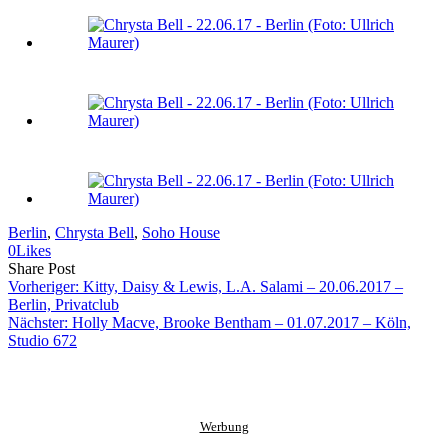
Berlin
, 
Chrysta Bell
, 
Soho House
0
Likes
Share
Copy
Send
Share Post
on
URL
Link
Vorheriger:
Kitty, Daisy & Lewis, L.A. Salami – 20.06.2017 –
Facebook
to
via
Berlin, Privatclub
clipboard
eMail
Nächster:
Holly Macve, Brooke Bentham – 01.07.2017 – Köln,
Studio 672
Werbung