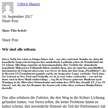
Ullrich Maurer
16. September 2017
Share
Copy
Send
Share Post
on
URL
Link
Facebook
to
via
Share This Article
clipboard
eMail
Share
Copy
Send
Share Post
on
URL
Link
Facebook
to
via
Wir sind alle seltsam
clipboard
eMail
Sierra Noble hat schon so Einiges hinter sich – was aber auch kein Wunder ist, denn die
kanadische Songwriterin begann ihre musikalische Laufbahn schon als Wunderkind mit
14 Jahren. Allerdings zunächst als Instrumentalistin. Ihre Vorliebe für altmodische
kanadische Midwestern-Folkmusik führte nämlich dazu, dass sie zunächst ausschließlich
instrumental als Geigerin unterwegs war, bevor sie dann mit dem Song „Possibilities“, der
in diversen US-Fernsehserien gespielt wurde, ins Songwriter-Lager wechselte. Nach einer
Art Lehrzeit in New York und Nashville, wo sie je zwei Jahre verbrachte – was sich bis
heute auch in ihrer Musik niederschlägt -, zog die in Ottawa geborene Musikerin nach
Winnipeg in der Mitte ihres Heimatlandes und nahm dort 2016 ihre aktuelle LP „City Of
Ghosts“ auf, die eine Art Resümee der letzten acht Jahre ihres rastlosen Musikerlebens
darstellt.
Das alles erfuhren die Zuhörer, die den Weg in die Kölner Lichtung
gefunden hatten, von Sierra selbst, die keine Probleme damit zu
haben scheint, ihre persönliche Historie als Teil der Performance mit