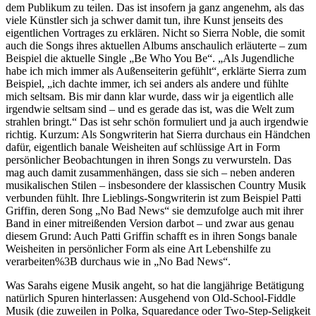
dem Publikum zu teilen. Das ist insofern ja ganz angenehm, als das
viele Künstler sich ja schwer damit tun, ihre Kunst jenseits des
eigentlichen Vortrages zu erklären. Nicht so Sierra Noble, die somit
auch die Songs ihres aktuellen Albums anschaulich erläuterte – zum
Beispiel die aktuelle Single „Be Who You Be“. „Als Jugendliche
habe ich mich immer als Außenseiterin gefühlt“, erklärte Sierra zum
Beispiel, „ich dachte immer, ich sei anders als andere und fühlte
mich seltsam. Bis mir dann klar wurde, dass wir ja eigentlich alle
irgendwie seltsam sind – und es gerade das ist, was die Welt zum
strahlen bringt.“ Das ist sehr schön formuliert und ja auch irgendwie
richtig. Kurzum: Als Songwriterin hat Sierra durchaus ein Händchen
dafür, eigentlich banale Weisheiten auf schlüssige Art in Form
persönlicher Beobachtungen in ihren Songs zu verwursteln. Das
mag auch damit zusammenhängen, dass sie sich – neben anderen
musikalischen Stilen – insbesondere der klassischen Country Musik
verbunden fühlt. Ihre Lieblings-Songwriterin ist zum Beispiel Patti
Griffin, deren Song „No Bad News“ sie demzufolge auch mit ihrer
Band in einer mitreißenden Version darbot – und zwar aus genau
diesem Grund: Auch Patti Griffin schafft es in ihren Songs banale
Weisheiten in persönlicher Form als eine Art Lebenshilfe zu
verarbeiten%3B durchaus wie in „No Bad News“.
Was Sarahs eigene Musik angeht, so hat die langjährige Betätigung
natürlich Spuren hinterlassen: Ausgehend von Old-School-Fiddle
Musik (die zuweilen in Polka, Squaredance oder Two-Step-Seligkeit