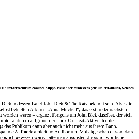
mer Raumfahrtzentrum Saarner Kuppe. Es ist aber mindestens genauso erstaunlich, welchen
 Blek in dessen Band John Blek & The Rats bekannt sein. Aber die
elbst betitelten Albums „Anna Mitchell“, das erst in der nächsten
lt worden waren – ergänzt übrigens um John Blek daselbst, der sich
unter anderem aufgrund der Trick Or Treat-Aktivitäten der
gs das Publikum dann aber auch nicht mehr aus ihrem Bann.
ngespannte Aufmerksamkeit im Auditorium. Mal abgesehen davon, dass
möglich gewesen wäre, hätte man ansonsten die sprichwörtliche