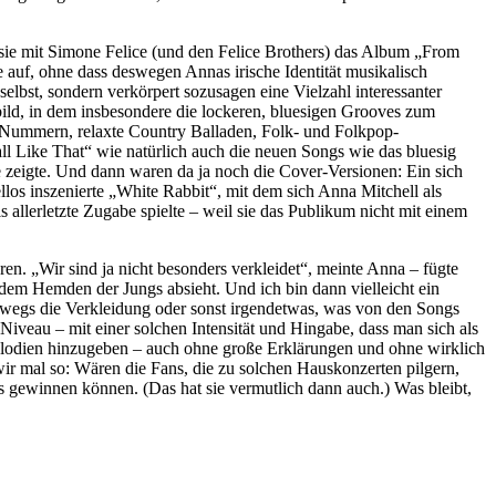
sie mit Simone Felice (und den Felice Brothers) das Album „From
 auf, ohne dass deswegen Annas irische Identität musikalisch
lbst, sondern verkörpert sozusagen eine Vielzahl interessanter
gbild, in dem insbesondere die lockeren, bluesigen Grooves zum
-Nummern, relaxte Country Balladen, Folk- und Folkpop-
 Like That“ wie natürlich auch die neuen Songs wie das bluesig
zeigte. Und dann waren da ja noch die Cover-Versionen: Ein sich
los inszenierte „White Rabbit“, mit dem sich Anna Mitchell als
llerletzte Zugabe spielte – weil sie das Publikum nicht mit einem
en. „Wir sind ja nicht besonders verkleidet“, meinte Anna – fügte
dem Hemden der Jungs absieht. Und ich bin dann vielleicht ein
neswegs die Verkleidung oder sonst irgendetwas, was von den Songs
Niveau – mit einer solchen Intensität und Hingabe, dass man sich als
 Melodien hinzugeben – auch ohne große Erklärungen und ohne wirklich
ir mal so: Wären die Fans, die zu solchen Hauskonzerten pilgern,
 gewinnen können. (Das hat sie vermutlich dann auch.) Was bleibt,