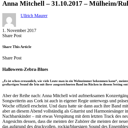
Anna Mitchell – 31.10.2017 – Mülheim/R
Ullrich Maurer
1. November 2017
Share
Copy
Send
Share Post
on
URL
Link
Facebook
to
via
Share This Article
clipboard
eMail
Share
Copy
Send
Share Post
on
URL
Link
Facebook
to
via
Halloween-Zebra-Blues
clipboard
eMail
„Es ist schon erstaunlich, wie viele Leute man in ein Wohnzimmer bekommen kann“, meinte 
großartigen Sound die Irin mit ihrer ausgezeichneten Band im Rücken in diesem Setting ent
Aber der Reihe nach: Anna Mitchell wird aufmerksamen Konzertgänge
Songwriterin aus Cork ist auch in eigener Regie unterwegs und präsen
Woche offiziell erscheint. Und dazu hatte sie dann auch ihre Band m
aber an diesem Abend vollständig als Gitarrist und Harmoniesänger 
Nachbarskinder – mit etwas Verspätung mit dem letzten Track des n
Angesichts dessen, dass die meisten der Zuhörer die meisten der neu
das aufgrund des druckvollen, rockig/bluesigen Sound des Ensembles