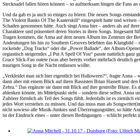
Stecknadel fallen hören können – so aufmerksam hingen die Fans an 
Und da gab es ja auch so einiges zu hören: Die neuen Songs entstan
The Violent Banks Of The Kaaterskill“ eingespielt hatte und weisen –
Schaden genommen hätte. Auch singt Anna hier – anders als auf ihrer 
Charaktere und präsentiert deren Stories in ihren Songs. Insgesamt f
Tragen kommen, die Anna auf dem neuen Album ins Zentrum der Betra
Andeutungen bis hin zu Southern Grooves belebten das Klangbild – s
rockende „Dog Tracks“ oder die „Power Ballade“, der Album-Opener „
orgiastisch steigerndes „I Put A Spell Of You“ passte natürlich ganz
Grace Slick-Fan outete (was aber bereits vorher mehrfach deutlich g
traurigen Song in die Nacht entlassen wollte.
„Verkleidet man sich hier eigentlich bei Halloween?“, fragte Anna – 
dann aber mit einem Blick auf ihren Bassisten Brian Hassett und den
Zebra.“ Das ergänzte sie dann mit Blick auf ihre gestreifte Bluse. E
ablenken könnte, im Mittelpunkt steht – sondern diese selbst. Anna un
Zuhörer förmlich als Teil des Songs fühlt. Jedenfalls ist es ziemli
jedes Wort verstehen zu müssen. Und das muss man als Songwriter(in)
nicht sowieso alle Musik-Junkies und Überzeugungstäter, so hätte A
ist der Eindruck eines – unter diesen Bedingungen – schlicht perfekt