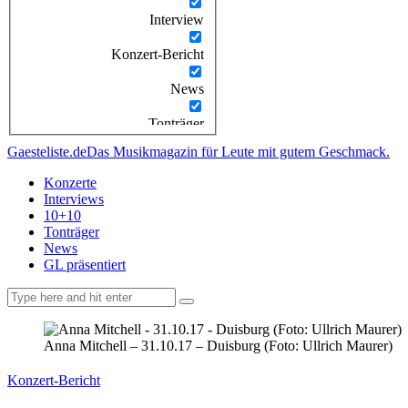
Interview
Konzert-Bericht
News
Tonträger
Gaesteliste.de
Das Musikmagazin für Leute mit gutem Geschmack.
Konzerte
Interviews
10+10
Tonträger
News
GL präsentiert
facebook-
instagramm
rss
1
Anna Mitchell – 31.10.17 – Duisburg (Foto: Ullrich Maurer)
Konzert-Bericht