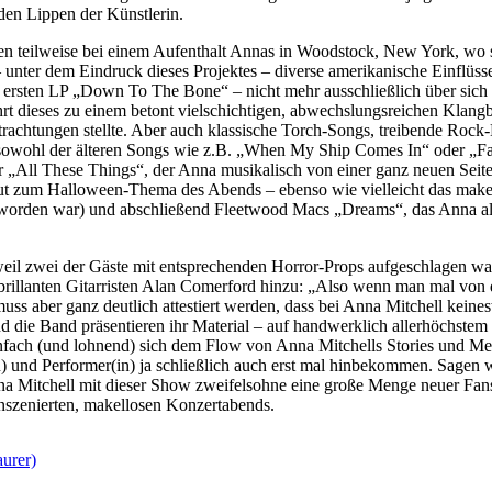
den Lippen der Künstlerin.
den teilweise bei einem Aufenthalt Annas in Woodstock, New York, wo 
 unter dem Eindruck dieses Projektes – diverse amerikanische Einflüsse
ersten LP „Down To The Bone“ – nicht mehr ausschließlich über sich se
ührt dieses zu einem betont vielschichtigen, abwechslungsreichen Klan
chtungen stellte. Aber auch klassische Torch-Songs, treibende Rock
owohl der älteren Songs wie z.B. „When My Ship Comes In“ oder „Fall
All These Things“, der Anna musikalisch von einer ganz neuen Seite 
 gut zum Halloween-Thema des Abends – ebenso wie vielleicht das makel
eworden war) und abschließend Fleetwood Macs „Dreams“, das Anna als a
weil zwei der Gäste mit entsprechenden Horror-Props aufgeschlagen war
 brillanten Gitarristen Alan Comerford hinzu: „Also wenn man mal von 
s muss aber ganz deutlich attestiert werden, dass bei Anna Mitchell kei
d die Band präsentieren ihr Material – auf handwerklich allerhöchstem 
ch einfach (und lohnend) sich dem Flow von Anna Mitchells Stories und
 und Performer(in) ja schließlich auch erst mal hinbekommen. Sagen w
nna Mitchell mit dieser Show zweifelsohne eine große Menge neuer Fans
 inszenierten, makellosen Konzertabends.