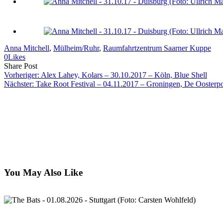
Anna Mitchell
, 
Mülheim/Ruhr
, 
Raumfahrtzentrum Saarner Kuppe
0
Likes
Share
Copy
Send
Share Post
on
URL
Link
Vorheriger:
Alex Lahey, Kolars – 30.10.2017 – Köln, Blue Shell
Facebook
to
via
Nächster:
Take Root Festival – 04.11.2017 – Groningen, De Oosterpo
clipboard
eMail
You May Also Like