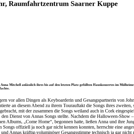
uhr, Raumfahrtzentrum Saarner Kuppe
Anna Mitchell anlässlich ihres bis auf den letzten Platz gefüllten Hauskonzertes im Mülhei
fachte.
rn vor allen Dingen als Keyboarderin und Gesangspartnerin von John
tierte an diesem Abend zu ihrem Tourauftakt die Songs ihres zweiten, s
itgebracht, mit der zusammen die Songs weiland auch in Cork eingespie
in den Dienst von Annas Songs stellte. Nachdem die Halloween-Show – 
euen Albums, „Come Home“, begonnen hatte, ließen Anna und ihre Jun
en Songs offiziell ja noch gar nicht kennen konnten, herrschte eine a
 und Annas kräftig-voluminöser Gesangsstimme technisch ja gar nicht 