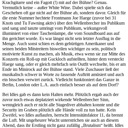
Krachgitarre und ein Fagott (!) mit auf der Bühne? Genau.
Vermutlich keine – außer White Wine. Dabei spielte sich das
Geschehen oft gar nicht auf der Bühne ab, sondern davor. Gleich für
die erste Nummer hechtete Frontmann Joe Haege (zuvor bei 31
Knots und Tu Fawning aktiv) über den Wellenbrecher ins Publikum
und sang und tanzte umringt vom Publikum, wirkungsvoll
illuminiert von einer Taschenlampe, die vom Soundboard aus auf
ihn gerichtet wurde. Es war längst nicht sein letzter Ausflug in die
Menge. Auch sonst schien es dem gebürtigen Amerikaner und
seinen beiden Mitstreitern bisweilen wichtiger zu sein, politisch
motivierte Kunst zu machen, als Musik, etwa wenn sie zur Mitte des
Konzerts ein Roll-up mit Guckloch aufstellten, hinter dem versteckt
Haege sang, oder er gleich mehrfach sein Outfit wechselte, bis er am
Ende im Minirock auf der Bühne stand. Viele Zuschauer ließ der
musikalisch schwer in Worte zu fassende Auftritt amüsiert und auch
ein bisschen verwirrt zurück. Vielleicht funktioniert das Ganze in
Berlin, London oder L.A. auch einfach besser als auf dem Dorf?
Bei Idles gab es dann kein Halten mehr. Plötzlich ergab auch der
zuvor noch etwas deplatziert wirkende Wellenbrecher Sinn,
wenngleich auch er nicht alle Stagediver abhalten konnte und die
Security im Graben plötzlich alle Hände voll zu tun hatte. Kein
Zweifel, wo Idles auflaufen, herrscht Intensitätsfaktor 11, da brennt
die Luft. Mit ungeheurer Wucht unterstrichen sie auch an diesem
Abend, dass ihr Erstling nicht ganz zufällig „Brutalism“ heißt. Idles