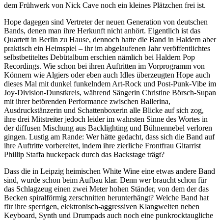
dem Frühwerk von Nick Cave noch ein kleines Plätzchen frei ist.
Hope dagegen sind Vertreter der neuen Generation von deutschen
Bands, denen man ihre Herkunft nicht anhört. Eigentlich ist das
Quartett in Berlin zu Hause, dennoch hatte die Band in Haldern aber
praktisch ein Heimspiel – ihr im abgelaufenen Jahr veröffentlichtes
selbstbetiteltes Debütalbum erschien nämlich bei Haldern Pop
Recordings. Wie schon bei ihren Auftritten im Vorprogramm von
Könnern wie Algiers oder eben auch Idles überzeugten Hope auch
dieses Mal mit dunkel funkelndem Art-Rock und Post-Punk-Vibe im
Joy-Division-Dunstkreis, während Sängerin Christine Börsch-Supan
mit ihrer betörenden Performance zwischen Ballerina,
Ausdruckstänzerin und Schattenboxerin alle Blicke auf sich zog,
ihre drei Mitstreiter jedoch leider im wahrsten Sinne des Wortes in
der diffusen Mischung aus Backlighting und Bühnennebel verloren
gingen. Lustig am Rande: Wer hätte gedacht, dass sich die Band auf
ihre Auftritte vorbereitet, indem ihre zierliche Frontfrau Gitarrist
Phillip Staffa huckepack durch das Backstage trägt?
Dass die in Leipzig heimischen White Wine eine etwas andere Band
sind, wurde schon beim Aufbau klar. Denn wer braucht schon für
das Schlagzeug einen zwei Meter hohen Ständer, von dem der das
Becken spiralförmig zerschnitten herunterhängt? Welche Band hat
für ihre sperrigen, elektronisch-aggressiven Klangwelten neben
Keyboard, Synth und Drumpads auch noch eine punkrocktaugliche