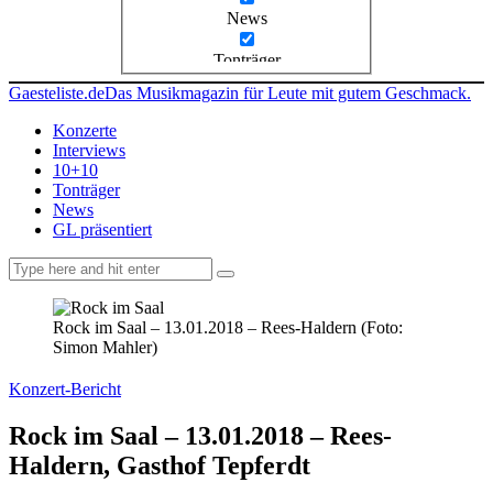
News
Tonträger
Gaesteliste.de
Das Musikmagazin für Leute mit gutem Geschmack.
Konzerte
Interviews
10+10
Tonträger
News
GL präsentiert
facebook-
instagramm
rss
1
Rock im Saal – 13.01.2018 – Rees-Haldern (Foto:
Simon Mahler)
Konzert-Bericht
Rock im Saal – 13.01.2018 – Rees-
Haldern, Gasthof Tepferdt