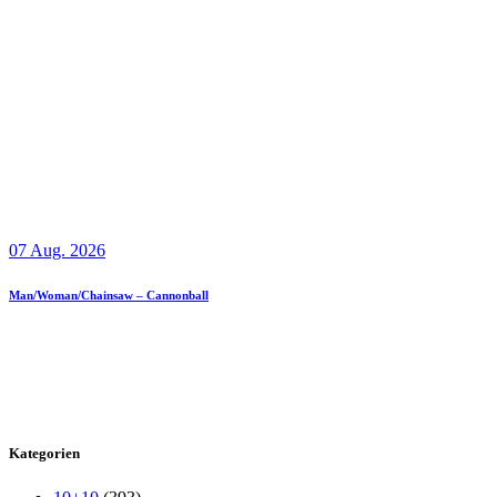
07 Aug. 2026
Man/Woman/Chainsaw – Cannonball
Kategorien