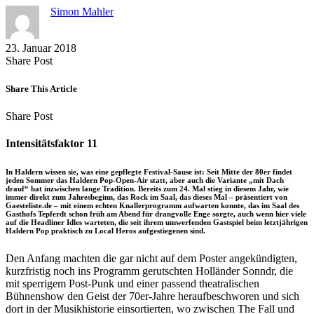
Simon Mahler
23. Januar 2018
Share
Copy
Send
Share Post
on
URL
Link
Facebook
to
via
Share This Article
clipboard
eMail
Share
Copy
Send
Share Post
on
URL
Link
Facebook
to
via
Intensitätsfaktor 11
clipboard
eMail
In Haldern wissen sie, was eine gepflegte Festival-Sause ist: Seit Mitte der 80er findet
jeden Sommer das Haldern Pop-Open-Air statt, aber auch die Variante „mit Dach
drauf“ hat inzwischen lange Tradition. Bereits zum 24. Mal stieg in diesem Jahr, wie
immer direkt zum Jahresbeginn, das Rock im Saal, das dieses Mal – präsentiert von
Gaesteliste.de – mit einem echten Knallerprogramm aufwarten konnte, das im Saal des
Gasthofs Tepferdt schon früh am Abend für drangvolle Enge sorgte, auch wenn hier viele
auf die Headliner Idles warteten, die seit ihrem umwerfenden Gastspiel beim letztjährigen
Haldern Pop praktisch zu Local Heros aufgestiegenen sind.
Den Anfang machten die gar nicht auf dem Poster angekündigten,
kurzfristig noch ins Programm gerutschten Holländer Sonndr, die
mit sperrigem Post-Punk und einer passend theatralischen
Bühnenshow den Geist der 70er-Jahre heraufbeschworen und sich
dort in der Musikhistorie einsortierten, wo zwischen The Fall und