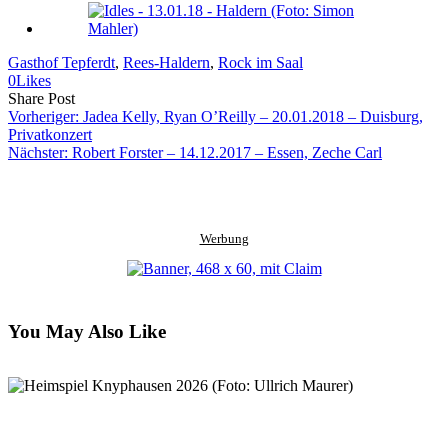
Gasthof Tepferdt
, 
Rees-Haldern
, 
Rock im Saal
0
Likes
Share
Copy
Send
Share Post
on
URL
Link
Vorheriger:
Jadea Kelly, Ryan O’Reilly – 20.01.2018 – Duisburg,
Facebook
to
via
Privatkonzert
clipboard
eMail
Nächster:
Robert Forster – 14.12.2017 – Essen, Zeche Carl
Werbung
You May Also Like