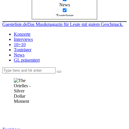
News
Tonträger
Gaesteliste.de
Das Musikmagazin für Leute mit gutem Geschmack.
Konzerte
Interviews
10+10
Tonträger
News
GL präsentiert
facebook-
instagramm
rss
1