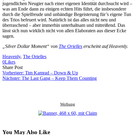
jugendlichen Neugier nach einer eigenen Identität durchsucht wird –
was am Ende dann zu einigen echten Hits führt, die insbesondere
durch die Spielfreude und unbändige Begeisterung für’s eigene Tun
des Trios befeuert wird. Natürlich ist das alles nicht neu und
überraschend – aber immerhin unterhaltsam und mitreißend. Das
lässt sich nun wirklich nicht von allen Elaboraten aus dieser Ecke
sagen.
„Silver Dollar Moment“ von
The Orielles
erscheint auf Heavenly.
Heavenly
, 
The Orielles
0
Likes
Share
Copy
Send
Share Post
on
URL
Link
Vorheriger:
Tim Kamrad – Down & Up
Facebook
to
via
Nächster:
The Last Gang – Keep Them Counting
clipboard
eMail
Werbung
You May Also Like