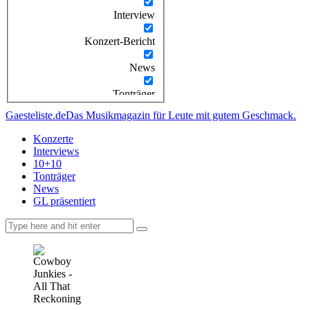
Interview
Konzert-Bericht
News
Tonträger
Gaesteliste.de
Das Musikmagazin für Leute mit gutem Geschmack.
Konzerte
Interviews
10+10
Tonträger
News
GL präsentiert
facebook-
instagramm
rss
1