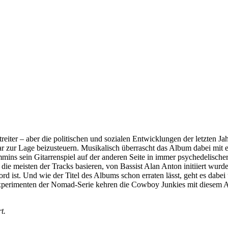
reiter – aber die politischen und sozialen Entwicklungen der letzten J
zur Lage beizusteuern. Musikalisch überrascht das Album dabei mit
mmins sein Gitarrenspiel auf der anderen Seite in immer psychedelischer
 die meisten der Tracks basieren, von Bassist Alan Anton initiiert wu
rd ist. Und wie der Titel des Albums schon erraten lässt, geht es dabe
-Experimenten der Nomad-Serie kehren die Cowboy Junkies mit diesem 
t.