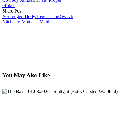
Cowboy Junkies
, 
H’art
, 
Proper
0
Likes
Share
Copy
Send
Share Post
on
URL
Link
Vorheriger:
Body/Head – The Switch
Facebook
to
via
Nächster:
Mattiel – Mattiel
clipboard
eMail
You May Also Like