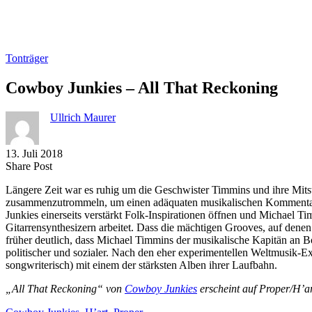
Tonträger
Cowboy Junkies – All That Reckoning
Ullrich Maurer
13. Juli 2018
Share
Copy
Send
Share Post
on
URL
Link
Längere Zeit war es ruhig um die Geschwister Timmins und ihre Mitst
Facebook
to
via
zusammenzutrommeln, um einen adäquaten musikalischen Kommentar 
clipboard
eMail
Junkies einerseits verstärkt Folk-Inspirationen öffnen und Michael Ti
Gitarrensynthesizern arbeitet. Dass die mächtigen Grooves, auf denen
früher deutlich, dass Michael Timmins der musikalische Kapitän an Bo
politischer und sozialer. Nach den eher experimentellen Weltmusik
songwriterisch) mit einem der stärksten Alben ihrer Laufbahn.
„All That Reckoning“ von
Cowboy Junkies
erscheint auf Proper/H’ar