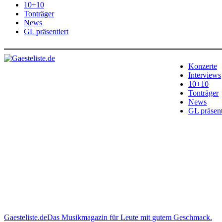
10+10
Tonträger
News
GL präsentiert
Konzerte
Interviews
10+10
Tonträger
News
GL präsent
Gaesteliste.de
Das Musikmagazin für Leute mit gutem Geschmack.