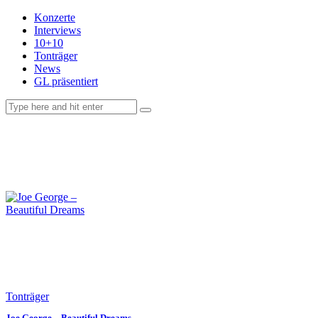
Konzerte
Interviews
10+10
Tonträger
News
GL präsentiert
facebook-
instagramm
rss
1
Tonträger
Joe George – Beautiful Dreams