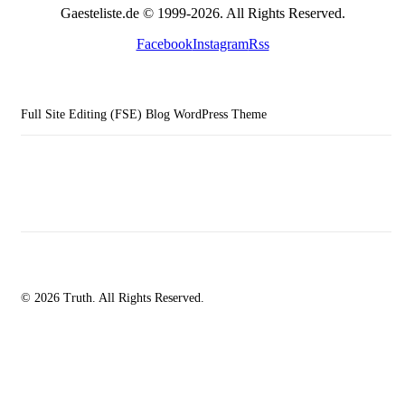
Gaesteliste.de © 1999-2026. All Rights Reserved.
Facebook
Instagram
Rss
Full Site Editing (FSE) Blog WordPress Theme
© 2026 Truth. All Rights Reserved.
facebook-
instagramm
rss
1