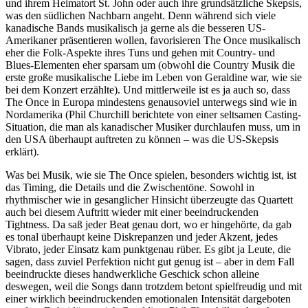
und ihrem Heimatort St. John oder auch ihre grundsätzliche Skepsis,
was den südlichen Nachbarn angeht. Denn während sich viele
kanadische Bands musikalisch ja gerne als die besseren US-
Amerikaner präsentieren wollen, favorisieren The Once musikalisch
eher die Folk-Aspekte ihres Tuns und gehen mit Country- und
Blues-Elementen eher sparsam um (obwohl die Country Musik die
erste große musikalische Liebe im Leben von Geraldine war, wie sie
bei dem Konzert erzählte). Und mittlerweile ist es ja auch so, dass
The Once in Europa mindestens genausoviel unterwegs sind wie in
Nordamerika (Phil Churchill berichtete von einer seltsamen Casting-
Situation, die man als kanadischer Musiker durchlaufen muss, um in
den USA überhaupt auftreten zu können – was die US-Skepsis
erklärt).
Was bei Musik, wie sie The Once spielen, besonders wichtig ist, ist
das Timing, die Details und die Zwischentöne. Sowohl in
rhythmischer wie in gesanglicher Hinsicht überzeugte das Quartett
auch bei diesem Auftritt wieder mit einer beeindruckenden
Tightness. Da saß jeder Beat genau dort, wo er hingehörte, da gab
es tonal überhaupt keine Diskrepanzen und jeder Akzent, jedes
Vibrato, jeder Einsatz kam punktgenau rüber. Es gibt ja Leute, die
sagen, dass zuviel Perfektion nicht gut genug ist – aber in dem Fall
beeindruckte dieses handwerkliche Geschick schon alleine
deswegen, weil die Songs dann trotzdem betont spielfreudig und mit
einer wirklich beeindruckenden emotionalen Intensität dargeboten