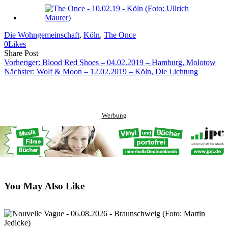
Die Wohngemeinschaft
, 
Köln
, 
The Once
0
Likes
Share
Copy
Send
Share Post
on
URL
Link
Vorheriger:
Blood Red Shoes – 04.02.2019 – Hamburg, Molotow
Facebook
to
via
Nächster:
Wolf & Moon – 12.02.2019 – Köln, Die Lichtung
clipboard
eMail
Werbung
You May Also Like