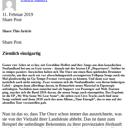
11. Februar 2019
Share
Copy
Send
Share Post
on
URL
Link
Facebook
to
via
Share This Article
clipboard
eMail
Share
Copy
Send
Share Post
on
URL
Link
Facebook
to
via
Ziemlich einzigartig
clipboard
eMail
Ganze vier Jahre ist es her, seit Geraldine Hollett und ihre Jungs aus dem kanadischen
Neufundland bei uns zu Gast waren – damals mit der letzten LP „Departures“. Seither ist
so einiges passiert. Inzwischen haben sich The Once um einen Bass spielenden Drummer
verstärkt, um ihre nach wie vor abwechslungsreich arrangierten Folkpop-Songs auch ein
Mal glaubwürdig im Up-Tempo-Format vortragen zu können. Und dann war man
natürlich auch nicht untätig. Zwar trennten sich die Neufundländer von ihrem bisherigen
Label – gingen dann allerdings daran, in Heimarbeit neues Material in Eigenregie
aufzulegen. Nachdem man zunächst mal als Support von Passenger auf Welt-Tournee
ging, machte sich die Band 2016 daran, die neuen Songs auch einzuspielen. Das Ergebnis
ist die EP „We Win Some We Lose Some“, die neben zwei Live-Tracks auch fünf neue
Songs enthielt und dann 2018 auch das neue Album „Time Enough“, das es nun auf der
aktuellen Tour vorzustellen galt.
Nun ist das so, dass The Once schon immer das auszeichnete, was
sie von der Vielzahl ihrer Landsleute abhebt. Das ist dann zum
Beispiel die unbedingte Bekenntnis zu ihrer provinzialen Herkunft