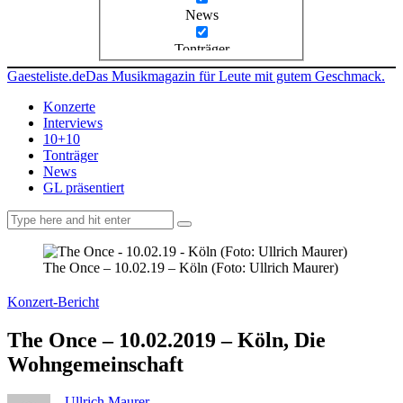
News
Tonträger
Gaesteliste.de
Das Musikmagazin für Leute mit gutem Geschmack.
Konzerte
Interviews
10+10
Tonträger
News
GL präsentiert
facebook-
instagramm
rss
1
The Once – 10.02.19 – Köln (Foto: Ullrich Maurer)
Konzert-Bericht
The Once – 10.02.2019 – Köln, Die
Wohngemeinschaft
Ullrich Maurer