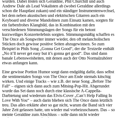
wurden. Dabei lösten sich Geraldine, Phil Churchill und auch
Andrew Dale als Lead Vokalisten ab (wobei Geraldine allerdings
schon die Hauptlast zukam) und ein ständiger Instrumentenwechsel,
bei dem neben akustischen und elektrischen Gitarren auch ein
Keyboard und diverse Mandolinen zum Einsatz kamen, sorgten für
ein farbenfrohes Klangbild, das in Kombination mit den
verschiedenen Stimmungslagen der Songs für ein betont
kurzweiliges Konzerterlebnis sorgten. Stimmungsmäßig schaffen es
The Once als Songwriter immer wieder, den oft melancholischen
Stücken doch gewisse positive Seiten abzugewinnen. So zum
Beispiel in Phils Song „Gonna Get Good“, der die Textzeile enthält
„No it’ll never get easy but it’s gonna get good“. Das sind dann
banale Lebensweisheiten, mit denen auch der Otto Normalzuhörer
etwas anfangen kann.
Eine gewisse Portion Humor sorgt dann endgültig dafür, dass selbst
die sentimentalen Songs von The Once am Ende niemals kitschig
wirken. Und einige Tracks – wie z.B. der neue Song „Before The
Fall“ – eignen sich dann auch zum Mitsing-Pop-Hit. Abgerundet
wurde das Set dann noch durch eine klassische A-Cappella-
Darbietung und wiederum das Elvis-Cover „Can’t Help Falling In
Love With You“ – auch darin blieben sich The Once dann letztlich
treu. Das alles erklärte aber so gar nicht, warum die Band sich vier
Jahre Zeit gelassen hatte, um wieder mal vorbeizuschauen. Das – so
meinte Geraldine zum Abschluss – solle dann nicht wieder