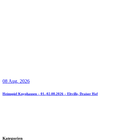
08 Aug. 2026
Heimspiel Knyphausen – 01.-02.08.2026 – Eltville, Draiser Hof
Kategorien