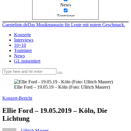
News
Tonträger
Gaesteliste.de
Das Musikmagazin für Leute mit gutem Geschmack.
Konzerte
Interviews
10+10
Tonträger
News
GL präsentiert
facebook-
instagramm
rss
1
Ellie Ford – 19.05.19 – Köln (Foto: Ullrich Maurer)
Konzert-Bericht
Ellie Ford – 19.05.2019 – Köln, Die
Lichtung
Ullrich Maurer