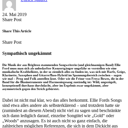
24. Mai 2019
Share
Copy
Send
Share Post
on
URL
Link
Facebook
to
via
Share This Article
clipboard
eMail
Share
Copy
Send
Share Post
on
URL
Link
Facebook
to
via
Sympathisch ungekämmt
clipboard
eMail
Die Musik der aus Brighton stammenden Songwriterin (und gleichnamigen Band) Ellie
Ford muss man sich als unbedarfter Konzertgänger ungefähr so vorstellen wie eine
musikalische Krabbelkiste, in der so ziemlich alles zu finden ist, was sich mit Harfe, Geige,
Klarinette, Saxophon und Gitarre/Bass-Hybrid im Spannungsbereich zwischen – sagen
wir mal – Prog und Folk anstellen lässt. Oder wie die Frisur von Freya Bowes, die in der
Band für die Blasinstrumente und Harmoniegesang zuständig ist: Wild, ungezügelt,
konzeptionell durchaus durchdacht, aber im Ergebnis zwar ungekämmt, aber
asymmetrisch gegen den Strich gebürstet.
Dabei ist nicht mal klar, wo das alles herkommt. Ellie Fords Songs
sind etwa alles andere als selbsterklärend – und trotzdem hatte sie
(zumindest an diesem Abend) nicht viel zu sagen und beschränkte
sich dann lediglich darauf, einzelne Songtitel wie „Gold“ oder
„Woods“ anzusagen. Es ist auch nicht so ganz einfach, die
zahlreichen möglichen Referenzen, die sich in dem Dickicht aus