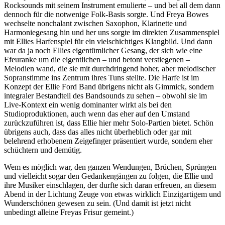
Rocksounds mit seinem Instrument emulierte – und bei all dem dann
dennoch für die notwenige Folk-Basis sorgte. Und Freya Bowes
wechselte nonchalant zwischen Saxophon, Klarinette und
Harmoniegesang hin und her uns sorgte im direkten Zusammenspiel
mit Ellies Harfenspiel für ein vielschichtiges Klangbild. Und dann
war da ja noch Ellies eigentümlicher Gesang, der sich wie eine
Efeuranke um die eigentlichen – und betont verstiegenen –
Melodien wand, die sie mit durchdringend hoher, aber melodischer
Sopranstimme ins Zentrum ihres Tuns stellte. Die Harfe ist im
Konzept der Ellie Ford Band übrigens nicht als Gimmick, sondern
integraler Bestandteil des Bandsounds zu sehen – obwohl sie im
Live-Kontext ein wenig dominanter wirkt als bei den
Studioproduktionen, auch wenn das eher auf den Umstand
zurückzuführen ist, dass Ellie hier mehr Solo-Partien bietet. Schön
übrigens auch, dass das alles nicht überheblich oder gar mit
belehrend erhobenem Zeigefinger präsentiert wurde, sondern eher
schüchtern und demütig.
Wem es möglich war, den ganzen Wendungen, Brüchen, Sprüngen
und vielleicht sogar den Gedankengängen zu folgen, die Ellie und
ihre Musiker einschlagen, der durfte sich daran erfreuen, an diesem
Abend in der Lichtung Zeuge von etwas wirklich Einzigartigem und
Wunderschönen gewesen zu sein. (Und damit ist jetzt nicht
unbedingt alleine Freyas Frisur gemeint.)