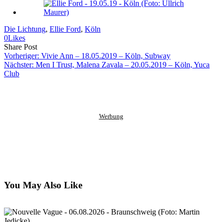
Die Lichtung
, 
Ellie Ford
, 
Köln
0
Likes
Share
Copy
Send
Share Post
on
URL
Link
Vorheriger:
Vivie Ann – 18.05.2019 – Köln, Subway
Facebook
to
via
Nächster:
Men I Trust, Malena Zavala – 20.05.2019 – Köln, Yuca
clipboard
eMail
Club
Werbung
You May Also Like