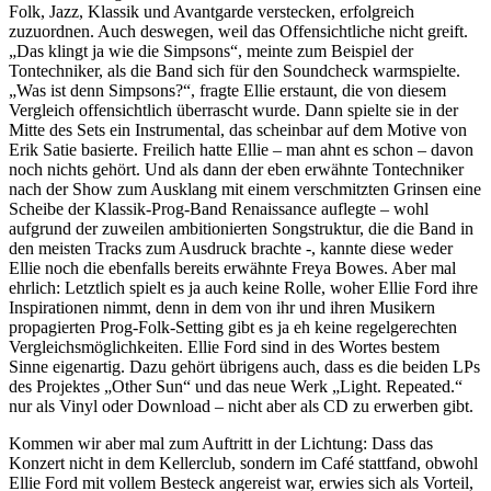
Folk, Jazz, Klassik und Avantgarde verstecken, erfolgreich
zuzuordnen. Auch deswegen, weil das Offensichtliche nicht greift.
„Das klingt ja wie die Simpsons“, meinte zum Beispiel der
Tontechniker, als die Band sich für den Soundcheck warmspielte.
„Was ist denn Simpsons?“, fragte Ellie erstaunt, die von diesem
Vergleich offensichtlich überrascht wurde. Dann spielte sie in der
Mitte des Sets ein Instrumental, das scheinbar auf dem Motive von
Erik Satie basierte. Freilich hatte Ellie – man ahnt es schon – davon
noch nichts gehört. Und als dann der eben erwähnte Tontechniker
nach der Show zum Ausklang mit einem verschmitzten Grinsen eine
Scheibe der Klassik-Prog-Band Renaissance auflegte – wohl
aufgrund der zuweilen ambitionierten Songstruktur, die die Band in
den meisten Tracks zum Ausdruck brachte -, kannte diese weder
Ellie noch die ebenfalls bereits erwähnte Freya Bowes. Aber mal
ehrlich: Letztlich spielt es ja auch keine Rolle, woher Ellie Ford ihre
Inspirationen nimmt, denn in dem von ihr und ihren Musikern
propagierten Prog-Folk-Setting gibt es ja eh keine regelgerechten
Vergleichsmöglichkeiten. Ellie Ford sind in des Wortes bestem
Sinne eigenartig. Dazu gehört übrigens auch, dass es die beiden LPs
des Projektes „Other Sun“ und das neue Werk „Light. Repeated.“
nur als Vinyl oder Download – nicht aber als CD zu erwerben gibt.
Kommen wir aber mal zum Auftritt in der Lichtung: Dass das
Konzert nicht in dem Kellerclub, sondern im Café stattfand, obwohl
Ellie Ford mit vollem Besteck angereist war, erwies sich als Vorteil,