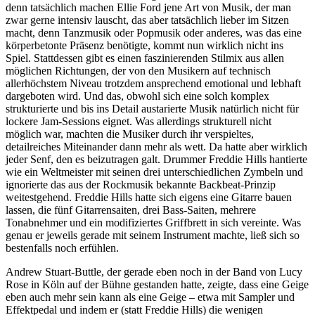
denn tatsächlich machen Ellie Ford jene Art von Musik, der man
zwar gerne intensiv lauscht, das aber tatsächlich lieber im Sitzen
macht, denn Tanzmusik oder Popmusik oder anderes, was das eine
körperbetonte Präsenz benötigte, kommt nun wirklich nicht ins
Spiel. Stattdessen gibt es einen faszinierenden Stilmix aus allen
möglichen Richtungen, der von den Musikern auf technisch
allerhöchstem Niveau trotzdem ansprechend emotional und lebhaft
dargeboten wird. Und das, obwohl sich eine solch komplex
strukturierte und bis ins Detail austarierte Musik natürlich nicht für
lockere Jam-Sessions eignet. Was allerdings strukturell nicht
möglich war, machten die Musiker durch ihr verspieltes,
detailreiches Miteinander dann mehr als wett. Da hatte aber wirklich
jeder Senf, den es beizutragen galt. Drummer Freddie Hills hantierte
wie ein Weltmeister mit seinen drei unterschiedlichen Zymbeln und
ignorierte das aus der Rockmusik bekannte Backbeat-Prinzip
weitestgehend. Freddie Hills hatte sich eigens eine Gitarre bauen
lassen, die fünf Gitarrensaiten, drei Bass-Saiten, mehrere
Tonabnehmer und ein modifiziertes Griffbrett in sich vereinte. Was
genau er jeweils gerade mit seinem Instrument machte, ließ sich so
bestenfalls noch erfühlen.
Andrew Stuart-Buttle, der gerade eben noch in der Band von Lucy
Rose in Köln auf der Bühne gestanden hatte, zeigte, dass eine Geige
eben auch mehr sein kann als eine Geige – etwa mit Sampler und
Effektpedal und indem er (statt Freddie Hills) die wenigen