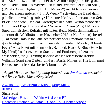
und Elektronik, aus Schrammelrock, Schmachtpop und der großen
Schunkelei. Und aus Weezer, den echten Weezer, bei einem Song
(„Pacific Coast Highway In The Movies“) macht Rivers Cuomo
mit. Bei einem anderen („I’m A Wreck“) schwingt die Band dann
plötzlich die wuchtig-noisige Hardcore-Keule, auf der anderen Seite
ist ein Song wie „Radical“ klebrigster und dabei wunderschönster
Old School Pop. Und sonst so? Vermischt „Slam (Angel Miners)“
Supertrampischen Refrains mit kalten Beats (dreht sich inhaltlich
aber um die Waldbrände im November 2018 in Kalifornien), besteht
„California Halo Blue“ aus beeindruckender Emotionalität mit
gleichzeitiger Opulenz, macht beim stampfenden „Mayday!!! Fiesta
Fever“ Alex Ebert mit, kann sich „Battered, Black & Blue (Hole In
My Head)“ nicht zwischen Stadion und Punkrockproberaum
entscheiden, ist „Lightning Riders“ der vielleicht beste Robbie
Williams-Song aller Zeiten. Und ist „Angel Miners & The Lightning
Riders“ genau jetzt das beste Album der Welt.
„Angel Miners & The Lightning Riders“ von
Awolnation
erscheint
auf Better Noise Music/Sony Music.
Awolnation
, 
Better Noise Music
, 
Sony Music
0
Likes
Share
Copy
Send
Share Post
on
URL
Link
Vorheriger:
Husten – Wohin wir drehen EP
Facebook
to
via
Nächster:
Lucinda Williams – Good Souls Better Angels
clipboard
eMail