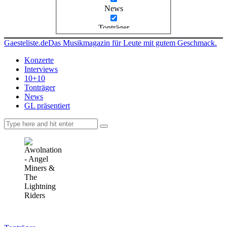
News
Tonträger
Gaesteliste.de
Das Musikmagazin für Leute mit gutem Geschmack.
Konzerte
Interviews
10+10
Tonträger
News
GL präsentiert
facebook-
instagramm
rss
1