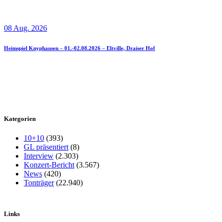
08 Aug. 2026
Heimspiel Knyphausen – 01.-02.08.2026 – Eltville, Draiser Hof
Kategorien
10+10
(393)
GL präsentiert
(8)
Interview
(2.303)
Konzert-Bericht
(3.567)
News
(420)
Tonträger
(22.940)
Links