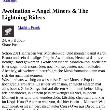
Tonträger
Awolnation – Angel Miners & The
Lightning Riders
Mathias Frank
24. April 2020
Share
Copy
Send
Share Post
on
URL
Link
Schon 2011 schrieben wir: Monster-Pop. Und meinten damit Aaron
Facebook
to
via
Bruno und sein damaliges Projekt Awolnation. Heute ist daraus eine
clipboard
eMail
richtige Band geworden. Geblieben ist der: Monster-Pop. Vielleicht
ist er sogar noch monströser, noch konsequenter, noch radikaler.
Aber hey, als weltweit übererfolgreiche Musikformation kann man
sich das auch mal gönnen.
Was durchaus wichtig zu wissen ist: Dieser Monster-Pop ist
hochgradig großartig. Er ist der Wahnsinn, er macht einfach mal
alles besser. Zehn Songs sind auf diesem Album und keiner klingt
wie der anderer, in keinem passiert weniger als viel, in jedem
Moment ist es wild und wunderschön, kitschig, chaotisch und klar
im Kopf. Kunst? Aber so was von, das hier ist ein… Monster. Was
auch sonst, es ist ein bestialisch guter Cross-Over aus Disco, Lärm