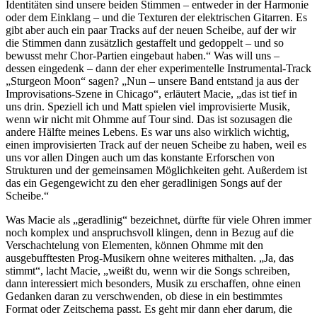
Identitäten sind unsere beiden Stimmen – entweder in der Harmonie
oder dem Einklang – und die Texturen der elektrischen Gitarren. Es
gibt aber auch ein paar Tracks auf der neuen Scheibe, auf der wir
die Stimmen dann zusätzlich gestaffelt und gedoppelt – und so
bewusst mehr Chor-Partien eingebaut haben.“ Was will uns –
dessen eingedenk – dann der eher experimentelle Instrumental-Track
„Sturgeon Moon“ sagen? „Nun – unsere Band entstand ja aus der
Improvisations-Szene in Chicago“, erläutert Macie, „das ist tief in
uns drin. Speziell ich und Matt spielen viel improvisierte Musik,
wenn wir nicht mit Ohmme auf Tour sind. Das ist sozusagen die
andere Hälfte meines Lebens. Es war uns also wirklich wichtig,
einen improvisierten Track auf der neuen Scheibe zu haben, weil es
uns vor allen Dingen auch um das konstante Erforschen von
Strukturen und der gemeinsamen Möglichkeiten geht. Außerdem ist
das ein Gegengewicht zu den eher geradlinigen Songs auf der
Scheibe.“
Was Macie als „geradlinig“ bezeichnet, dürfte für viele Ohren immer
noch komplex und anspruchsvoll klingen, denn in Bezug auf die
Verschachtelung von Elementen, können Ohmme mit den
ausgebufftesten Prog-Musikern ohne weiteres mithalten. „Ja, das
stimmt“, lacht Macie, „weißt du, wenn wir die Songs schreiben,
dann interessiert mich besonders, Musik zu erschaffen, ohne einen
Gedanken daran zu verschwenden, ob diese in ein bestimmtes
Format oder Zeitschema passt. Es geht mir dann eher darum, die