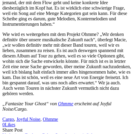
jemand, der mit dem Flow geht und keine konkrete Idee
diesbezüglich im Kopf hat. Es ist wirklich eine schwierige Frage,
weil ein Song auf eine Menge Kategorien gut sein kann. Für diese
Scheibe ging es darum, gute Melodien, Kontermelodien und
Instrumentierungen haben.“
Wie wird es weitergehen mit dem Projekt Ohmme? „Wir denken
definitiv über unsere musikalische Zukunft nach“, überlegt Macie,
„wir wollen definitiv mehr mit dieser Band touren, weil wir es
lieben, zusammen zu reisen. Es ist auch deswegen spannend mit
diesem Album auf Tour zu gehen, weil es so viele Optionen gibt,
wohin sich die Sache entwickeln könnte. Für mich ist es in letzter
Zeit eine neue Sache geworden, über meine Zukunft nachzudenken,
weil ich bislang halt einfach immer alles hingenommen habe, wie es
kam. Das ist schön, weil es eine neue Art von Energie freisetzt. Ich
bin gespannt darauf, was uns noch alles erwartet.“ Wir ja auch.
Auch wenn Touren in nächster Zukunft vermutlich nicht dazu
gehören werden.
„Fantasize Your Ghost“ von
Ohmme
erscheint auf Joyful
Noise/Cargo.
Cargo
, 
Joyful Noise
, 
Ohmme
0
Likes
Share
Copy
Send
Share Post