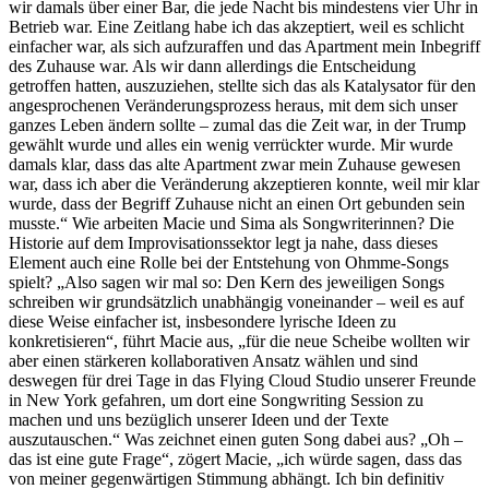
wir damals über einer Bar, die jede Nacht bis mindestens vier Uhr in
Betrieb war. Eine Zeitlang habe ich das akzeptiert, weil es schlicht
einfacher war, als sich aufzuraffen und das Apartment mein Inbegriff
des Zuhause war. Als wir dann allerdings die Entscheidung
getroffen hatten, auszuziehen, stellte sich das als Katalysator für den
angesprochenen Veränderungsprozess heraus, mit dem sich unser
ganzes Leben ändern sollte – zumal das die Zeit war, in der Trump
gewählt wurde und alles ein wenig verrückter wurde. Mir wurde
damals klar, dass das alte Apartment zwar mein Zuhause gewesen
war, dass ich aber die Veränderung akzeptieren konnte, weil mir klar
wurde, dass der Begriff Zuhause nicht an einen Ort gebunden sein
musste.“ Wie arbeiten Macie und Sima als Songwriterinnen? Die
Historie auf dem Improvisationssektor legt ja nahe, dass dieses
Element auch eine Rolle bei der Entstehung von Ohmme-Songs
spielt? „Also sagen wir mal so: Den Kern des jeweiligen Songs
schreiben wir grundsätzlich unabhängig voneinander – weil es auf
diese Weise einfacher ist, insbesondere lyrische Ideen zu
konkretisieren“, führt Macie aus, „für die neue Scheibe wollten wir
aber einen stärkeren kollaborativen Ansatz wählen und sind
deswegen für drei Tage in das Flying Cloud Studio unserer Freunde
in New York gefahren, um dort eine Songwriting Session zu
machen und uns bezüglich unserer Ideen und der Texte
auszutauschen.“ Was zeichnet einen guten Song dabei aus? „Oh –
das ist eine gute Frage“, zögert Macie, „ich würde sagen, dass das
von meiner gegenwärtigen Stimmung abhängt. Ich bin definitiv