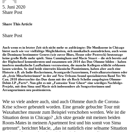
5. Juni 2020
Share
Copy
Send
Share Post
on
URL
Link
Facebook
to
via
Share This Article
clipboard
eMail
Share
Copy
Send
Share Post
on
URL
Link
Facebook
to
via
Auch wenn es in letzter Zeit sich nicht mehr so aufdrängte: Die Musikszene in Chicago
clipboard
eMail
bietet nach wie vor vielfältige Möglichkeiten, sich musikalisch auszudrücken, auch wenn
die Dominanz bestimmter Genres (wie zuvor Blues, House oder Postrock) heutzutage
keine große Rolle mehr spielt. Sima Cunningham und Macie Stuart – die sich bereits auf
der Highschool kennenlernten und zusammen seit 2014 das Duo Ohmme bilden – haben
insofern musikalische Laufbahnen vorzuweisen, die manche Kollegen schlicht erblassen
lassen würden. So sind beide einerseits klassische Pianistinnen, haben aber auch eine
Historie z.B. als Indie-Rockerinnen, Avantgarde/Jazzerinnen, Festivalkuratorinnen oder
als „freie Mitarbeiterinnen“ in der auf New Orleans-Sound spezialisierten Band Yes We
Can. 2018 überraschte das Duo dann mit der als Rock-Scheibe ausgelegten Ohmme-
Debüt-LP „Parts“. Nun gibt es mit „Fantasize Your Ghost“ eine würdiges Nachfolge-
Projekt, mit dem Sima und Macie sich insbesondere als Songwriterinnen und
Arrangeurinnen neu positionieren.
Wie so viele andere auch, sind auch Ohmme durch die Corona-
Krise schwer gebeutelt worden. Eine gerade gebuchte Tour mit
Waxahatchee musste zum Beispiel verschoben werden. Wie ist die
Situation denn in Chicago? „Ich sitze gerade mit meinen beiden
Room-Mates in meinem Apartment fest und bin somit von Sima
getrennt“, berichtet Macie, „das ist natürlich eine seltsame Situation