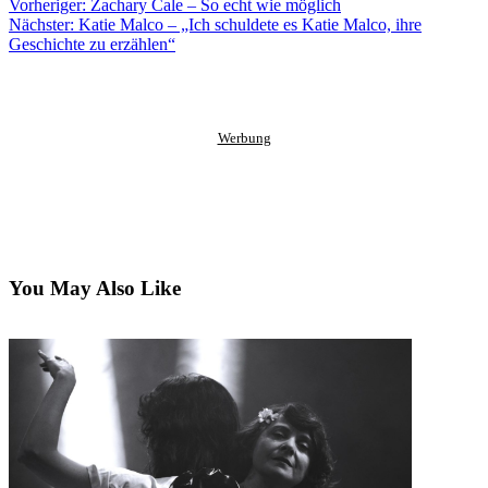
on
URL
Link
Vorheriger:
Zachary Cale – So echt wie möglich
Facebook
to
via
Nächster:
Katie Malco – „Ich schuldete es Katie Malco, ihre
clipboard
eMail
Geschichte zu erzählen“
Werbung
You May Also Like