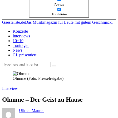
News
Tonträger
Gaesteliste.de
Das Musikmagazin für Leute mit gutem Geschmack.
Konzerte
Interviews
10+10
Tonträger
News
GL präsentiert
facebook-
instagramm
rss
1
Ohmme (Foto: Pressefreigabe)
Interview
Ohmme – Der Geist zu Hause
Ullrich Maurer