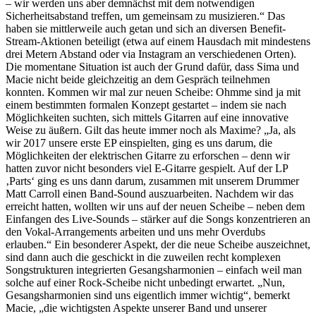
– wir werden uns aber demnächst mit dem notwendigen
Sicherheitsabstand treffen, um gemeinsam zu musizieren.“ Das
haben sie mittlerweile auch getan und sich an diversen Benefit-
Stream-Aktionen beteiligt (etwa auf einem Hausdach mit mindestens
drei Metern Abstand oder via Instagram an verschiedenen Orten).
Die momentane Situation ist auch der Grund dafür, dass Sima und
Macie nicht beide gleichzeitig an dem Gespräch teilnehmen
konnten. Kommen wir mal zur neuen Scheibe: Ohmme sind ja mit
einem bestimmten formalen Konzept gestartet – indem sie nach
Möglichkeiten suchten, sich mittels Gitarren auf eine innovative
Weise zu äußern. Gilt das heute immer noch als Maxime? „Ja, als
wir 2017 unsere erste EP einspielten, ging es uns darum, die
Möglichkeiten der elektrischen Gitarre zu erforschen – denn wir
hatten zuvor nicht besonders viel E-Gitarre gespielt. Auf der LP
‚Parts‘ ging es uns dann darum, zusammen mit unserem Drummer
Matt Carroll einen Band-Sound auszuarbeiten. Nachdem wir das
erreicht hatten, wollten wir uns auf der neuen Scheibe – neben dem
Einfangen des Live-Sounds – stärker auf die Songs konzentrieren an
den Vokal-Arrangements arbeiten und uns mehr Overdubs
erlauben.“ Ein besonderer Aspekt, der die neue Scheibe auszeichnet,
sind dann auch die geschickt in die zuweilen recht komplexen
Songstrukturen integrierten Gesangsharmonien – einfach weil man
solche auf einer Rock-Scheibe nicht unbedingt erwartet. „Nun,
Gesangsharmonien sind uns eigentlich immer wichtig“, bemerkt
Macie, „die wichtigsten Aspekte unserer Band und unserer