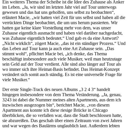
Ein weiteres Thema der Scheibe ist die Idee des Zuhause als Anker
im Leben. „Ja, wir sind im letzten Jahr viel auf Tour unterwegs
gewesen und das hat uns geholfen, uns selbst zu beobachten“,
erläutert Macie, „wir hatten viel Zeit für uns selbst und haben all die
verrückten Dinge beobachtet, die um uns herum passierten. Wir
hatten gar keine klare Vorstellung mehr von dem, was unser
Zuhause eigentlich ausmacht und haben viel darüber nachgedacht,
was Zuhause eigentlich bedeutet.“ Und gab es da eine Antwort?
„Nicht wirklich“, zögert Macie, „das ist ein ständiger Prozess.“ Und
das Leben auf Tour kann ja auch eine Art Zuhause sein. „Das
stimmt wohl“, pflichtet Macie bei, „ich denke, das Thema
beschäftigt insbesondere auch viele Musiker, weil man heutzutage
sein Geld auf der Tour verdient. Alle sind also länger auf Tour als
wo immer sich ihre Heimat-Basis befindet. Das Heimat-Konzept
verändert sich somit auch ständig. Es ist eine universelle Frage für
viele Musiker.“
Der erste Single-Track des neuen Albums „3 2 4 3“ handelt
hingegen insbesondere von dem Thema Veränderung. „Ja, genau,
3243 ist dabei die Nummer meines alten Apartments, aus dem ich
inzwischen ausgezogen bin“, berichtet Macie, „von diesem
Apartment aus konnte ich diese riesige Brücke in Chicago
überblicken, die so verfallen war, dass die Stadt beschlossen hatte,
sie abzureißen. Das geschah über einen Zeitraum von zwei Jahren
und war wegen des Baulärms unglaublich laut. Außerdem lebten