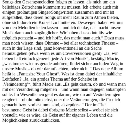
Songs den Gesangsmelodien folgen zu lassen, als mich um ein
beliebiges Zeitschema kümmern zu müssen. Ich arbeite auch mit
einigen großartigen Singer/Songwritern zusammen und mir ist
aufgefallen, dass deren Songs oft mehr Raum zum Atmen bieten,
ohne sich durch ein Korsett zu limitieren. Deswegen haben wir uns
von den Melodien leiten lassen – und ich denke, das macht unsere
Musik dann auch zugänglicher. Wir haben das so intuitiv wie
möglich gemacht – und ich hoffe, das merkt man auch.“ Dazu muss
man noch wissen, dass Ohmme – bei aller technischen Finesse –
auch in der Lage sind, ganz konventionell an die Sache
heranzugehen (etwa wenn es um Coverversionen geht). „Ja, wir
lieben halt einfach generell jede Art von Musik“, bestätigt Macie,
„was immer wir uns gerade anhören, findet sicher auch den Weg in
unsere Musik – ob wir darauf achten, oder nicht.“ Das neue Album
heißt ja „Fantasize Your Ghost“. Was ist denn dabei der inhaltliche
Leitfaden? „Ja, ein großes Thema auf der Scheibe ist
‚Veränderung’“, führt Macie aus, „Es geht darum, ob und wann man
mit der Veränderung mitgehen – und wann man dagegen ankämpfen
sollte. Im Wesentlichen geht es darum, wie du auf Veränderungen
reagierst – ob du mitmachst, oder die Veränderungen, die für dich
gemacht bzw. vorbestimmt sind, akzeptierst.“ Der im Titel
besungene Geist ist dabei übrigens Macie selbst – wobei sie sich
vorstellt, wie es wäre, als Geist auf ihr eigenes Leben und die
Möglichkeiten zurückzublicken.