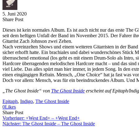
5. Juni 2020
Share
Copy
Send
Share Post
on
URL
Link
Dieses ist kein normales Album. Es ist auch nicht nur das erste The G
Facebook
to
via
seit dem heftigen Unfall der Band im November 2015. Der Fahrer ihre
clipboard
eMail
Gitarrist Zach Johnson zwei Zehen.
Nach vereinzelten Shows und einem weiteren Gitarristen in der Band s
sicher erhofft hatte. Ein brachiales und dabei wunderschönes Stück M
überraschend emotional (los geht es mit einem Drum-Solo als Intro, si
Hardcore überragenden melodischen Hardcore macht – und das sind ni
viel Liebe. Das alles spürt man hier immer, in jedem Song. In den e
einen eingängigen Refrain. Mensch, „One Choice“ hat ja fast was vo
Doch vor allem: Mensch, was für ein beeindruckendes Album. Und Men
„The Ghost Inside“ von
The Ghost Inside
erscheint auf Epitaph/Indi
Epitaph
, 
Indigo
, 
The Ghost Inside
0
Likes
Share
Copy
Send
Share Post
on
URL
Link
Vorheriger:
+West End+ – +West End+
Facebook
to
via
Nächster:
The Ghost Inside – The Ghost Inside
clipboard
eMail