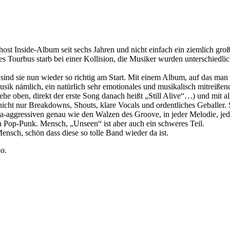
host Inside-Album seit sechs Jahren und nicht einfach ein ziemlich groß
s Tourbus starb bei einer Kollision, die Musiker wurden unterschiedli
ind sie nun wieder so richtig am Start. Mit einem Album, auf das man g
usik nämlich, ein natürlich sehr emotionales und musikalisch mitreißen
ehe oben, direkt der erste Song danach heißt „Still Alive“…) und mit a
cht nur Breakdowns, Shouts, klare Vocals und ordentliches Geballer. 
xtra-aggressiven genau wie den Walzen des Groove, in jeder Melodie, j
n Pop-Punk. Mensch, „Unseen“ ist aber auch ein schweres Teil.
sch, schön dass diese so tolle Band wieder da ist.
go.