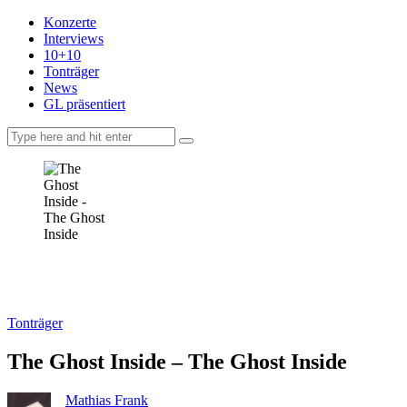
Konzerte
Interviews
10+10
Tonträger
News
GL präsentiert
facebook-
instagramm
rss
1
Tonträger
The Ghost Inside – The Ghost Inside
Mathias Frank