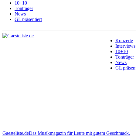
10+10
Tonträger
News
GL präsentiert
Konzerte
Interviews
10+10
Tonträger
News
GL präsent
Gaesteliste.de
Das Musikmagazin für Leute mit gutem Geschmack.