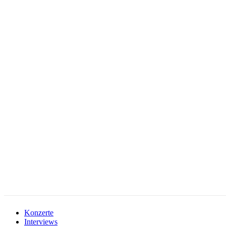
facebook-
instagramm
rss
1
Konzerte
Interviews